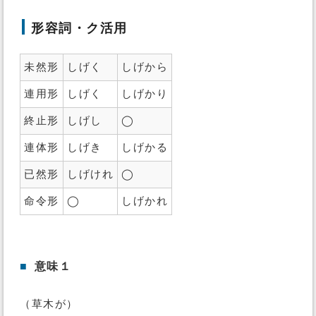
形容詞・ク活用
未然形
しげく
しげから
連用形
しげく
しげかり
終止形
しげし
◯
連体形
しげき
しげかる
已然形
しげけれ
◯
命令形
◯
しげかれ
■
意味１
（草木が）