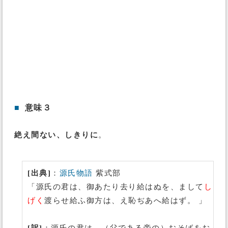
■
意味３
絶え間ない、しきりに
。
[出典]
：
源氏物語
紫式部
「源氏の君は、御あたり去り給はぬを、まして
し
げく
渡らせ給ふ御方は、え恥ぢあへ給はず。 」