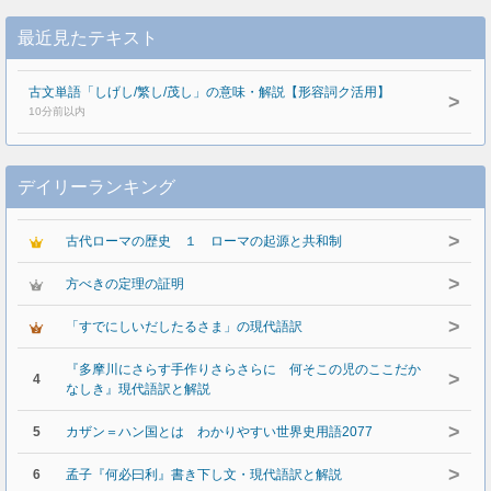
最近見たテキスト
古文単語「しげし/繁し/茂し」の意味・解説【形容詞ク活用】
>
10分前以内
デイリーランキング
>
古代ローマの歴史 １ ローマの起源と共和制
>
方べきの定理の証明
>
「すでにしいだしたるさま」の現代語訳
『多摩川にさらす手作りさらさらに 何そこの児のここだか
>
4
なしき』現代語訳と解説
>
5
カザン＝ハン国とは わかりやすい世界史用語2077
>
6
孟子『何必曰利』書き下し文・現代語訳と解説