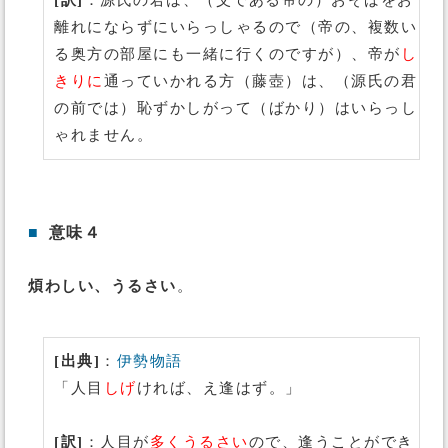
[訳]
：源氏の君は、（父である帝の）おそばをお
離れにならずにいらっしゃるので（帝の、複数い
る奥方の部屋にも一緒に行くのですが）、帝が
し
きりに
通っていかれる方（藤壺）は、（源氏の君
の前では）恥ずかしがって（ばかり）はいらっし
ゃれません。
■
意味４
煩わしい、うるさい
。
[出典]
：
伊勢物語
「人目
しげ
ければ、え逢はず。」
[訳]
：人目が
多くうるさい
ので、逢うことができ