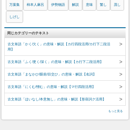
万葉集
柿本人麻呂
伊勢物語
解説
意味
繁し
茂し
しげし
同じカテゴリーのテキスト
>
古文単語「かく/欠く」の意味・解説【カ行四段活用/カ行下二段活
用】
>
古文単語「ふく/更く/深く」の意味・解説【カ行下二段活用】
>
古文単語「まなかひ/眼前/目交ひ」の意味・解説【名詞】
>
古文単語「にくむ/憎む」の意味・解説【マ行四段活用】
>
古文単語「ほいなし/本意無し」の意味・解説【形容詞ク活用】
もっと見る