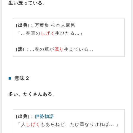
生い茂っている
。
[出典]
：万葉集 柿本人麻呂
「...春草の
しげく
生ひたる...」
[訳]
：...春の草が
茂り
生えている...
■
意味２
多い、たくさんある
。
[出典]
：
伊勢物語
「人
しげく
もあらねど、たび重なりければ... 」