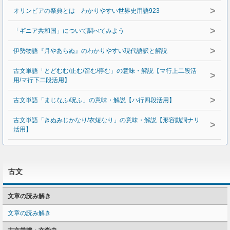
>
オリンピアの祭典とは わかりやすい世界史用語923
>
「ギニア共和国」について調べてみよう
>
伊勢物語『月やあらぬ』のわかりやすい現代語訳と解説
古文単語「とどむむ/止む/留む/停む」の意味・解説【マ行上二段活
>
用/マ行下二段活用】
>
古文単語「まじなふ/呪ふ」の意味・解説【ハ行四段活用】
古文単語「きぬみじかなり/衣短なり」の意味・解説【形容動詞ナリ
>
活用】
古文
文章の読み解き
文章の読み解き