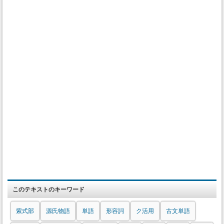
このテキストのキーワード
紫式部
源氏物語
単語
形容詞
ク活用
古文単語