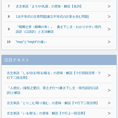
>
7
古文単語「まろや/丸屋」の意味・解説【名詞】
>
8
1次不等式の文章問題[連立不等式の計算を含む問題]
『蟷螂之斧（蟷螂の斧）』 書き下し文・わかりやすい現代
>
9
語訳（口語訳）と文法解説
>
10
"may"と"might"の違い
注目テキスト
古文単語「しる/治る/領る/痴る」の意味・解説【ラ行四段活用・ラ
>
行下二段活用】
『人虎伝』(傪覧之驚曰、君之才行〜)書き下し文・現代語訳(口語
>
訳)と解説
>
古文単語「とりこむ/取り籠む」の意味・解説【マ行下二段活用】
>
古文単語「いる/射る」の意味・解説【ヤ行上一段活用】