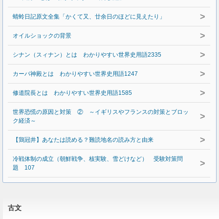
>
蜻蛉日記原文全集「かくて又、廿余日のほどに見えたり」
>
オイルショックの背景
>
シナン（スィナン）とは わかりやすい世界史用語2335
>
カーバ神殿とは わかりやすい世界史用語1247
>
修道院長とは わかりやすい世界史用語1585
世界恐慌の原因と対策 ② ～イギリスやフランスの対策とブロッ
>
ク経済～
>
【鶏冠井】あなたは読める？難読地名の読み方と由来
冷戦体制の成立（朝鮮戦争、核実験、雪どけなど） 受験対策問
>
題 107
古文