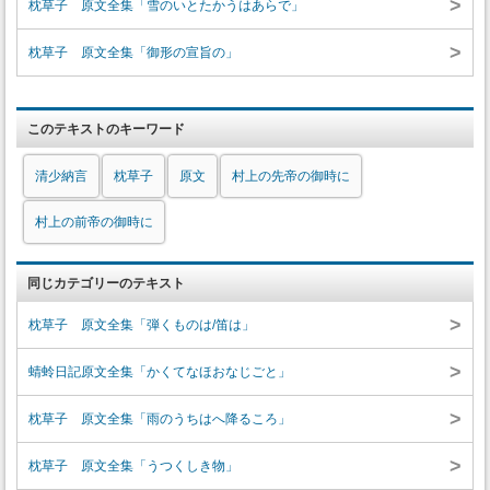
>
枕草子 原文全集「雪のいとたかうはあらで」
>
枕草子 原文全集「御形の宣旨の」
このテキストのキーワード
清少納言
枕草子
原文
村上の先帝の御時に
村上の前帝の御時に
同じカテゴリーのテキスト
>
枕草子 原文全集「弾くものは/笛は」
>
蜻蛉日記原文全集「かくてなほおなじごと」
>
枕草子 原文全集「雨のうちはへ降るころ」
>
枕草子 原文全集「うつくしき物」