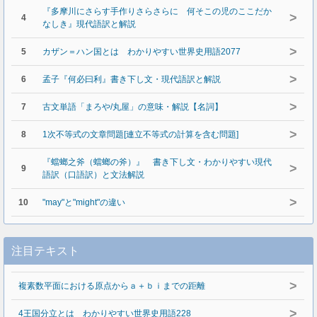
『多摩川にさらす手作りさらさらに 何そこの児のここだか
>
4
なしき』現代語訳と解説
>
5
カザン＝ハン国とは わかりやすい世界史用語2077
>
6
孟子『何必曰利』書き下し文・現代語訳と解説
>
7
古文単語「まろや/丸屋」の意味・解説【名詞】
>
8
1次不等式の文章問題[連立不等式の計算を含む問題]
『蟷螂之斧（蟷螂の斧）』 書き下し文・わかりやすい現代
>
9
語訳（口語訳）と文法解説
>
10
"may"と"might"の違い
注目テキスト
>
複素数平面における原点からａ＋ｂｉまでの距離
>
4王国分立とは わかりやすい世界史用語228