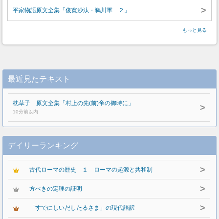
>
平家物語原文全集「俊寛沙汰・鵜川軍 ２」
もっと見る
最近見たテキスト
枕草子 原文全集「村上の先(前)帝の御時に」
>
10分前以内
デイリーランキング
>
古代ローマの歴史 １ ローマの起源と共和制
>
方べきの定理の証明
>
「すでにしいだしたるさま」の現代語訳