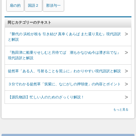
扇の的
国語２
那須与一
同じカテゴリーのテキスト
>
『磐代の 浜松が枝を 引き結び 真幸くあらば また還り見む』現代語訳
と解説
>
『熟田津に船乗りせしむと月待てば 潮もかなひぬ今は漕ぎ出でな』
現代語訳と解説
>
徒然草「ある人、弓射ることを習ふに」わかりやすい現代語訳と解説
>
３分でわかる徒然草「筑紫に、なにがしの押領使」の内容とポイント
>
【源氏物語】忙しい人のためのざっくり解説！
もっと見る