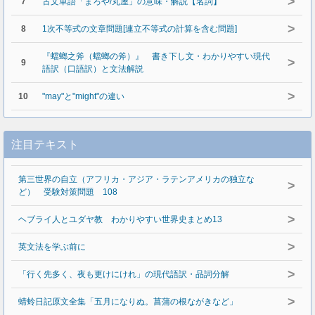
>
7
古文単語「まろや/丸屋」の意味・解説【名詞】
>
8
1次不等式の文章問題[連立不等式の計算を含む問題]
『蟷螂之斧（蟷螂の斧）』 書き下し文・わかりやすい現代
>
9
語訳（口語訳）と文法解説
>
10
"may"と"might"の違い
注目テキスト
第三世界の自立（アフリカ・アジア・ラテンアメリカの独立な
>
ど） 受験対策問題 108
>
ヘブライ人とユダヤ教 わかりやすい世界史まとめ13
>
英文法を学ぶ前に
>
「行く先多く、夜も更けにけれ」の現代語訳・品詞分解
>
蜻蛉日記原文全集「五月になりぬ。菖蒲の根ながきなど」