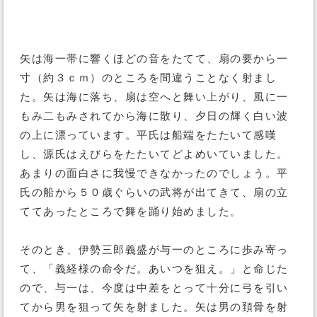
矢は海一帯に響くほどの音をたてて、扇の要から一
寸（約３ｃｍ）のところを間違うことなく射まし
た。矢は海に落ち、扇は空へと舞い上がり、風に一
もみ二もみされてから海に散り、夕日の輝く白い波
の上に漂っています。平氏は船端をたたいて感嘆
し、源氏はえびらをたたいてどよめいていました。
あまりの面白さに我慢できなかったのでしょう。平
氏の船から５０歳ぐらいの武将が出てきて、扇の立
ててあったところで舞を踊り始めました。
そのとき、伊勢三郎義盛が与一のところに歩み寄っ
て、「義経様の命令だ。あいつを狙え。」と命じた
ので、与一は、今度は中差をとって十分に弓を引い
てから男を狙って矢を射ました。矢は男の頚骨を射