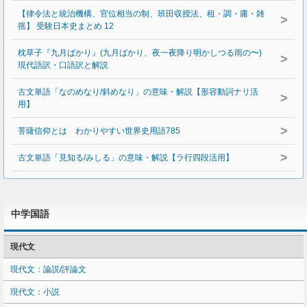
【律令法と統治機構、官位相当の制、班田収授法、租・調・庸・雑
>
徭】 受験日本史まとめ 12
枕草子『九月ばかり』(九月ばかり、夜一夜降り明かしつる雨の〜)
>
現代語訳・口語訳と解説
古文単語「なのめなり/斜めなり」の意味・解説【形容動詞ナリ活
>
用】
>
菩薩信仰とは わかりやすい世界史用語785
>
古文単語「見知る/みしる」の意味・解説【ラ行四段活用】
中学国語
現代文
現代文：論説/評論文
現代文：小説