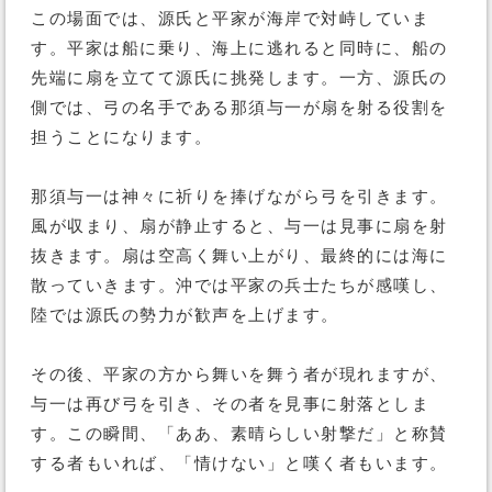
この場面では、源氏と平家が海岸で対峙していま
す。平家は船に乗り、海上に逃れると同時に、船の
先端に扇を立てて源氏に挑発します。一方、源氏の
側では、弓の名手である那須与一が扇を射る役割を
担うことになります。
那須与一は神々に祈りを捧げながら弓を引きます。
風が収まり、扇が静止すると、与一は見事に扇を射
抜きます。扇は空高く舞い上がり、最終的には海に
散っていきます。沖では平家の兵士たちが感嘆し、
陸では源氏の勢力が歓声を上げます。
その後、平家の方から舞いを舞う者が現れますが、
与一は再び弓を引き、その者を見事に射落としま
す。この瞬間、「ああ、素晴らしい射撃だ」と称賛
する者もいれば、「情けない」と嘆く者もいます。