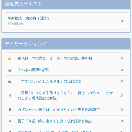
最近見たテキスト
平家物語 扇の的（国語２）
>
10分前以内
デイリーランキング
>
古代ローマの歴史 １ ローマの起源と共和制
>
方べきの定理の証明
>
「すでにしいだしたるさま」の現代語訳
『多摩川にさらす手作りさらさらに 何そこの児のここだか
>
4
なしき』現代語訳と解説
>
5
カザン＝ハン国とは わかりやすい世界史用語2077
>
6
孟子『何必曰利』書き下し文・現代語訳と解説