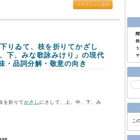
マイリストに追加
閲
役
下りゐて、枝を折りてかざし
う
、下、みな歌詠みけり」の現代
マ
味・品詞分解・敬意の向き
枝を折りて
かざし
にさして、上、中、下、み
こ