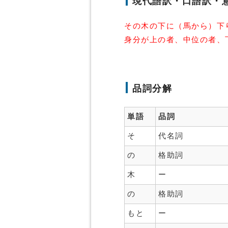
現代語訳・口語訳・
その木の下に（馬から）下
身分が上の者、中位の者、
品詞分解
単語
品詞
そ
代名詞
の
格助詞
木
ー
の
格助詞
もと
ー