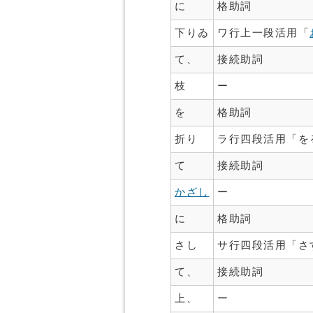
に
格助詞
下りゐ
ワ行上一段活用「
て、
接続助詞
枝
ー
を
格助詞
折り
ラ行四段活用「を
て
接続助詞
かざし
ー
に
格助詞
さし
サ行四段活用「さ
て、
接続助詞
上、
ー