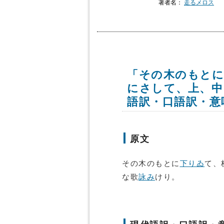
著者名：
走るメロス
「その木のもとに
にさして、上、中
語訳・口語訳・意
原文
その木のもとに
下りゐ
て、
な歌
詠み
けり。