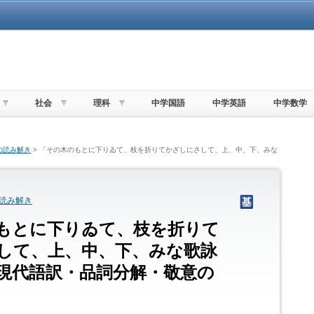
社会
理科
中学国語
中学英語
中学数学
の読み解き
> 「その木のもとに下りゐて、枝を折りてかざしにさして、上、中、下、みな
読み解き
もとに下りゐて、枝を折りて
して、上、中、下、みな歌詠
現代語訳・品詞分解・敬意の