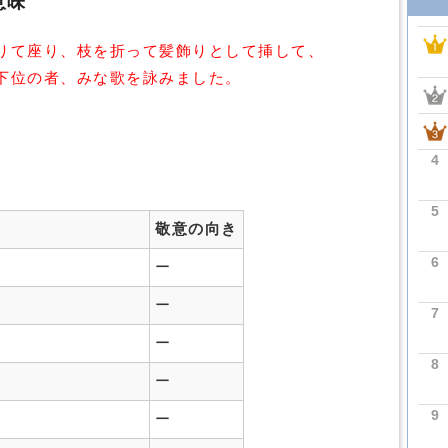
意味
りて座り、枝を折って髪飾りとして挿して、
下位の者、みな歌を詠みました。
4
5
敬意の向き
6
ー
ー
7
ー
8
ー
9
ー