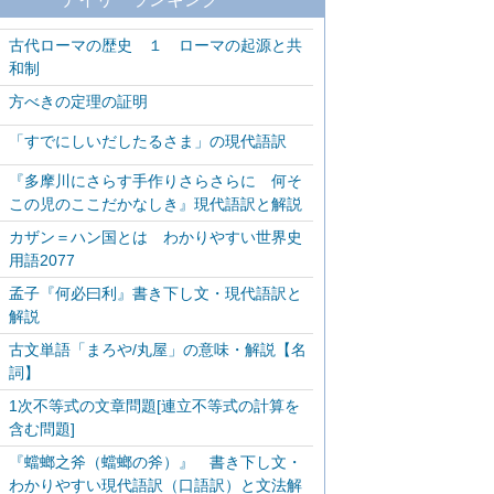
古代ローマの歴史 １ ローマの起源と共
和制
方べきの定理の証明
「すでにしいだしたるさま」の現代語訳
『多摩川にさらす手作りさらさらに 何そ
この児のここだかなしき』現代語訳と解説
カザン＝ハン国とは わかりやすい世界史
用語2077
孟子『何必曰利』書き下し文・現代語訳と
解説
古文単語「まろや/丸屋」の意味・解説【名
詞】
1次不等式の文章問題[連立不等式の計算を
含む問題]
『蟷螂之斧（蟷螂の斧）』 書き下し文・
わかりやすい現代語訳（口語訳）と文法解