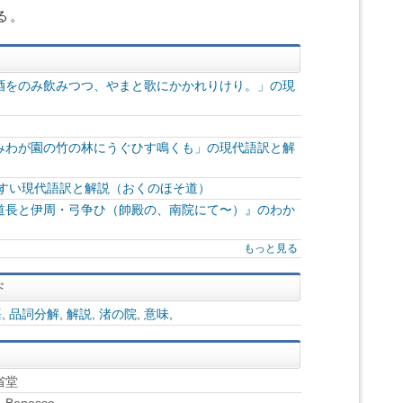
る。
酒をのみ飲みつつ、やまと歌にかかれりけり。」の現
みわが園の竹の林にうぐひす鳴くも」の現代語訳と解
やすい現代語訳と解説（おくのほそ道）
道長と伊周・弓争ひ（帥殿の、南院にて〜）』のわか
もっと見る
語
,
品詞分解
,
解説
,
渚の院
,
意味
,
省堂