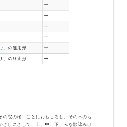
ー
ー
ー
ー
む
」の連用形
ー
り」の終止形
ー
その院の桜、ことにおもしろし。その木のも
かざしにさして、上、中、下、みな歌詠みけ