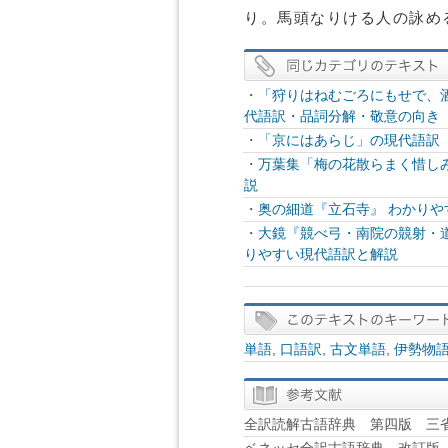
り。馬頭なりける人の詠め
・
「狩りはねむごろにもせで、
代語訳・品詞分解・敬意の向き
・
「京にはあらじ」の現代語訳
・
万葉集「梅の花散らまく惜し
説
・
奥の細道『立石寺』 わかり
・
大鏡『競べ弓・南院の競射・
りやすい現代語訳と解説
単語
,
口語訳
,
古文単語
,
伊勢物
全訳読解古語辞典 第四版 三