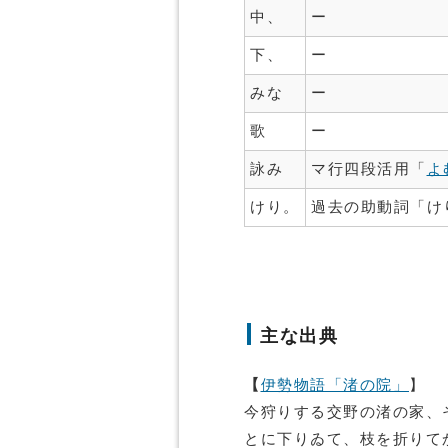
中、
ー
下、
ー
みな
ー
歌
ー
詠み
マ行四段活用「
よ
けり。
過去の助動詞「け
主な出典
【
伊勢物語「渚の院」
】
今狩りする交野の渚の家、
とに下りゐて、枝を折りて