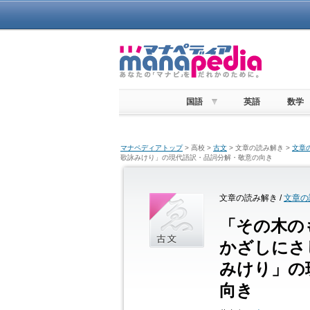
国語
英語
数学
マナペディアトップ
> 高校 >
古文
> 文章の読み解き >
文章
歌詠みけり」の現代語訳・品詞分解・敬意の向き
文章の読み解き /
文章の
「その木の
かざしにさ
みけり」の
向き