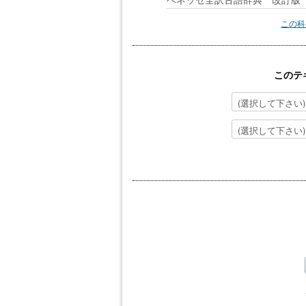
ベネッセ全訳古語辞典 改訂版 B
この科
このテ