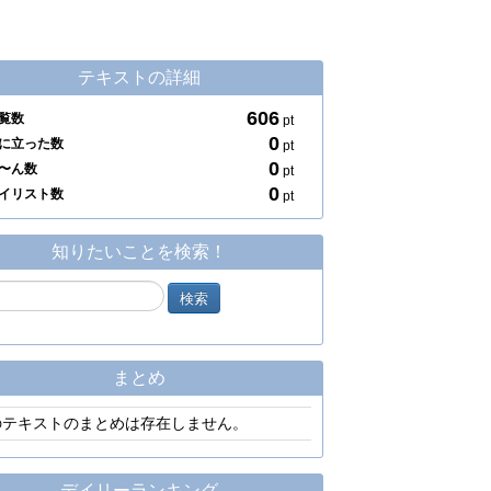
テキストの詳細
606
覧数
pt
0
に立った数
pt
0
〜ん数
pt
0
イリスト数
pt
知りたいことを検索！
まとめ
のテキストのまとめは存在しません。
デイリーランキング