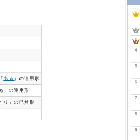
4
5
「
ある
」の連用形
6
ぬ」の連用形
7
たり」の已然形
8
9