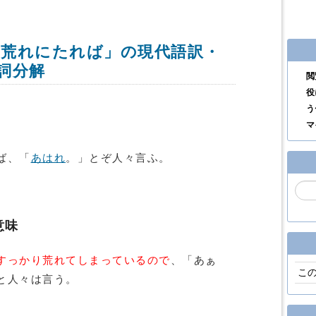
荒れにたれば」の現代語訳・
詞分解
閲
役
う
マ
ば、「
あはれ
。」とぞ人々言ふ。
意味
すっかり荒れてしまっているので
、「あぁ
こ
と人々は言う。