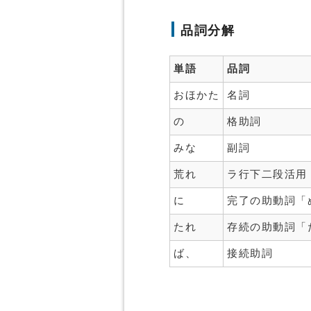
品詞分解
単語
品詞
おほかた
名詞
の
格助詞
みな
副詞
荒れ
ラ行下二段活用
に
完了の助動詞「
たれ
存続の助動詞「
ば、
接続助詞