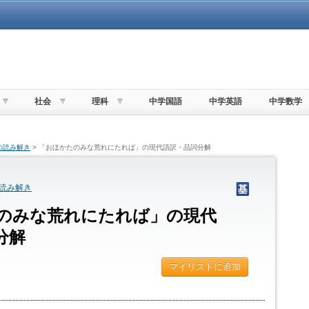
社会
理科
中学国語
中学英語
中学数学
の読み解き
> 「おほかたのみな荒れにたれば」の現代語訳・品詞分解
読み解き
のみな荒れにたれば」の現代
分解
マイリストに追加