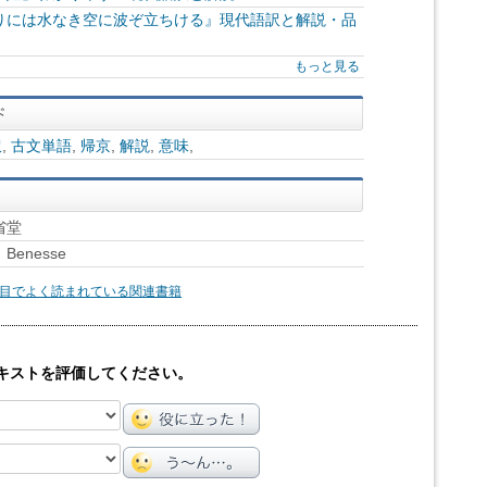
りには水なき空に波ぞ立ちける』現代語訳と解説・品
もっと見る
訳
,
古文単語
,
帰京
,
解説
,
意味
,
省堂
enesse
目でよく読まれている関連書籍
キストを評価してください。