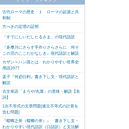
古代ローマの歴史 １ ローマの起源と共
和制
方べきの定理の証明
「すでにしいだしたるさま」の現代語訳
『多摩川にさらす手作りさらさらに 何そ
この児のここだかなしき』現代語訳と解説
カザン＝ハン国とは わかりやすい世界史
用語2077
孟子『何必曰利』書き下し文・現代語訳と
解説
古文単語「まろや/丸屋」の意味・解説【名
詞】
1次不等式の文章問題[連立不等式の計算を
含む問題]
『蟷螂之斧（蟷螂の斧）』 書き下し文・
わかりやすい現代語訳（口語訳）と文法解