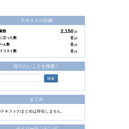
テキストの詳細
2,150
覧数
pt
0
に立った数
pt
0
〜ん数
pt
0
イリスト数
pt
知りたいことを検索！
まとめ
のテキストのまとめは存在しません。
デイリーランキング