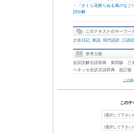
・
『さくら花散りぬる風のなご
詞分解
土佐日記
,
単語
,
現代語訳
,
口語
全訳読解古語辞典 第四版 三
ベネッセ全訳古語辞典 改訂版 B
この科
このテ