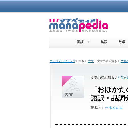
国語
英語
数学
マナペディアトップ
> 高校 >
古文
> 文章の読み解き >
文章
文章の読み解き /
文章の
「おほかた
語訳・品詞
著者名：
走るメロス