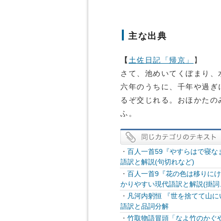
主な出典
【
土佐日記「帰京」
】
さて、池めいてくぼまり、
六年のうちに、千年や過ぎ
るぞ交じれる。おほかたの
ふ。
・
百人一首59『やすらはで寝
語訳と解説(句切れなど)
・
百人一首9『花の色は移りに
かりやすい現代語訳と解説(掛詞
・
凡河内躬恒 『世を捨てて山
語訳と品詞分解
・
竹取物語冒頭「なよ竹のかぐ