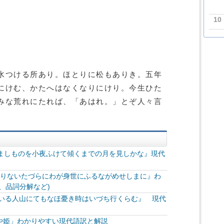
10
水つける所あり。ほとりに松もありき。五年
にけむ、かたへはなくなりにけり。今生ひた
みな荒れにたれば、「あはれ。」とぞ人々言
なましものを小夜ふけて傾くまでの月を見しかな』現代
けりないたづらにわが身世にふるながめせしまに』わ
、品詞分解など)
にいる人山にてもなほ憂き時はいづち行くらむ』 現代
や姫」わかりやすい現代語訳と解説