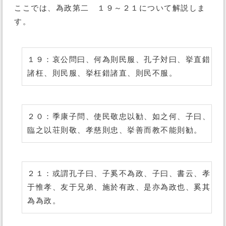
ここでは、為政第二 １９～２１について解説しま
す。
１９：哀公問曰、何為則民服、孔子対曰、挙直錯
諸枉、則民服、挙枉錯諸直、則民不服。
２０：季康子問、使民敬忠以勧、如之何、子曰、
臨之以荘則敬、孝慈則忠、挙善而教不能則勧。
２１：或謂孔子曰、子奚不為政、子曰、書云、孝
于惟孝、友于兄弟、施於有政、是亦為政也、奚其
為為政。