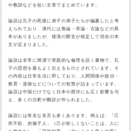
や教訓などを短い文章でまとめています。
論語は孔子の死後に弟子の弟子たちが編纂したと考
えられており、漢代には魯論・斉論・古論などの異
本がありましたが、後漢の鄭玄が校定して現在の本
文が定まりました。
論語は非常に簡潔で実践的な倫理を説く書物で、孔
子の思想を最もよく伝えるものとされています。そ
の内容は日常生活に即しており、人間関係や政治・
教育・道徳などについての智慧が詰まっています。
論語は中国だけでなく日本や西洋にも広く影響を与
え、多くの注釈や翻訳が作られました。
論語には有名な名言も多くあります。例えば、「己
所不欲、勿施于人」（己が欲しくないことは、人に