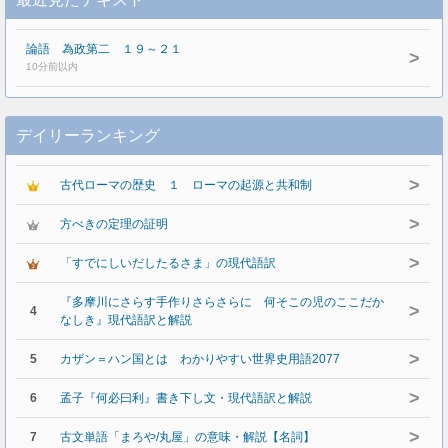
論語 為政第二 １９～２１
>
10分前以内
デイリーランキング
>
古代ローマの歴史 １ ローマの起源と共和制
>
方べきの定理の証明
>
「すでにしいだしたるさま」の現代語訳
『多摩川にさらす手作りさらさらに 何そこの児のここだか
>
4
なしき』現代語訳と解説
>
5
カザン＝ハン国とは わかりやすい世界史用語2077
>
6
孟子『何必曰利』書き下し文・現代語訳と解説
>
7
古文単語「まろや/丸屋」の意味・解説【名詞】