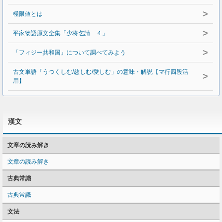
>
極限値とは
>
平家物語原文全集「少将乞請 ４」
>
「フィジー共和国」について調べてみよう
古文単語「うつくしむ/慈しむ/愛しむ」の意味・解説【マ行四段活
>
用】
漢文
文章の読み解き
文章の読み解き
古典常識
古典常識
文法