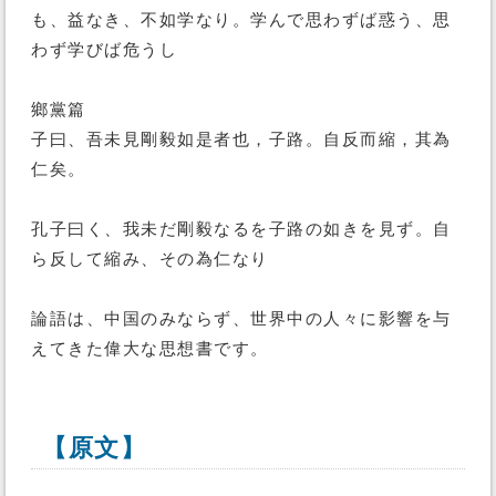
も、益なき、不如学なり。学んで思わずば惑う、思
わず学びば危うし
鄉黨篇
子曰、吾未見剛毅如是者也，子路。自反而縮，其為
仁矣。
孔子曰く、我未だ剛毅なるを子路の如きを見ず。自
ら反して縮み、その為仁なり
論語は、中国のみならず、世界中の人々に影響を与
えてきた偉大な思想書です。
【原文】