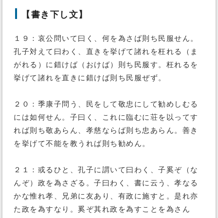
【書き下し文】
１９：哀公問いて曰く、何を為さば則ち民服せん。
孔子対えて曰わく、直きを挙げて諸れを枉れる（ま
がれる）に錯けば（おけば）則ち民服す。枉れるを
挙げて諸れを直きに錯けば則ち民服ぜず。
２０：季康子問う、民をして敬忠にして勧めしむる
には如何せん。子曰く、これに臨むに荘を以ってす
れば則ち敬あらん、孝慈ならば則ち忠あらん。善き
を挙げて不能を教うれば則ち勧めん。
２１：或るひと、孔子に謂いて曰わく、子奚ぞ（な
んぞ）政を為さざる。子曰わく、書に云う、孝なる
かな惟れ孝、兄弟に友あり、有政に施すと。是れ亦
た政を為すなり。奚ぞ其れ政を為すことを為さん