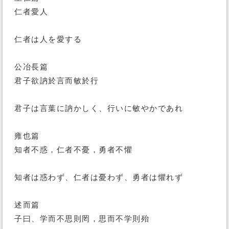
仁者愛人
仁者は人を愛する
公冶長篇
君子欲訥於言而敏於行
君子は言葉に訥かしく、行いに敏やかであれ
雍也篇
知者不惑，仁者不憂，勇者不懼
知者は惑わず、仁者は憂わず、勇者は懼れず
述而篇
子曰、学而不思則罔，思而不学則殆