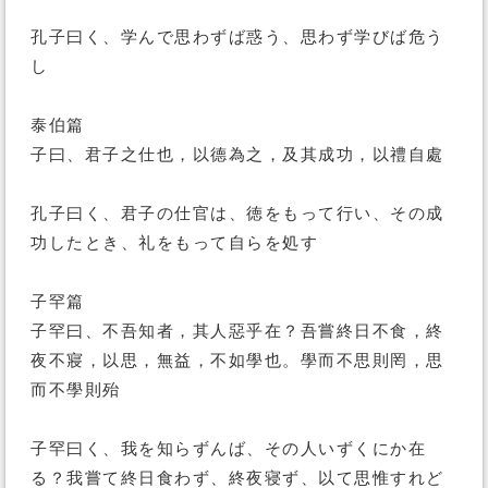
孔子曰く、学んで思わずば惑う、思わず学びば危う
し
泰伯篇
子曰、君子之仕也，以德為之，及其成功，以禮自處
孔子曰く、君子の仕官は、徳をもって行い、その成
功したとき、礼をもって自らを処す
子罕篇
子罕曰、不吾知者，其人惡乎在？吾嘗終日不食，終
夜不寢，以思，無益，不如學也。學而不思則罔，思
而不學則殆
子罕曰く、我を知らずんば、その人いずくにか在
る？我嘗て終日食わず、終夜寝ず、以て思惟すれど