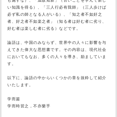
も施すな）、「温故知新」（古いことを学んで新し
い知識を得る）、「三人行必有我師」（三人歩けば
必ず私の師となる人がいる）、「知之者不如好之
者、好之者不如楽之者」（知る者は好む者に劣り、
好む者は楽しむ者に劣る）などです。
論語は、中国のみならず、世界中の人々に影響を与
えてきた偉大な思想書です。その内容は、現代社会
においてもなお、多くの人々を導き、励ましていま
す。
以下に、論語の中からいくつかの章を抜粋して紹介
いたします。
学而篇
学而時習之，不亦樂乎