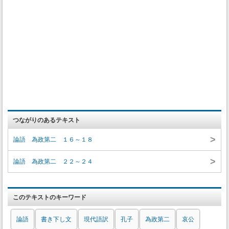
つながりのあるテキスト
>
論語 為政第二 １６～１８
>
論語 為政第二 ２２～２４
このテキストのキーワード
論語
書き下し文
現代語訳
孔子
為政第二
哀公