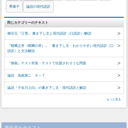
季康子
論語の現代語訳
同じカテゴリーのテキスト
>
柳宗元『江雪』 書き下し文と現代語訳（口語訳）/解説
>
『蟷螂之斧（蟷螂の斧）』 書き下し文・わかりやすい現代語訳（口
語訳）と文法解説
>
『推敲』テスト対策・テストで出題されそうな問題
>
論語 為政第二 ６～７
>
論語『子在川上曰』の書き下し文・現代語訳と解説
もっと見る
最近見たテキスト