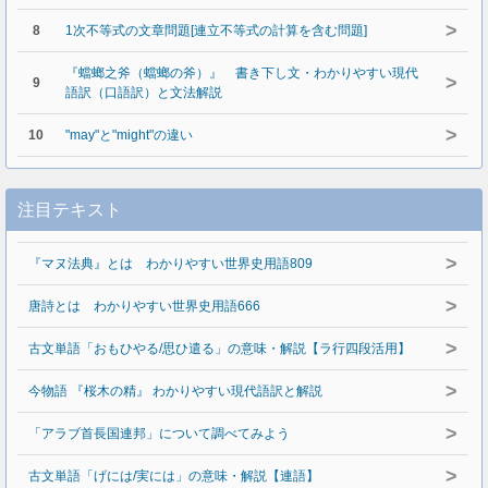
>
8
1次不等式の文章問題[連立不等式の計算を含む問題]
『蟷螂之斧（蟷螂の斧）』 書き下し文・わかりやすい現代
>
9
語訳（口語訳）と文法解説
>
10
"may"と"might"の違い
注目テキスト
>
『マヌ法典』とは わかりやすい世界史用語809
>
唐詩とは わかりやすい世界史用語666
>
古文単語「おもひやる/思ひ遣る」の意味・解説【ラ行四段活用】
>
今物語 『桜木の精』 わかりやすい現代語訳と解説
>
「アラブ首長国連邦」について調べてみよう
>
古文単語「げには/実には」の意味・解説【連語】