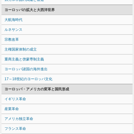
ヨーロッパの拡大と大西洋世界
大航海時代
ルネサンス
宗教改革
主権国家体制の成立
重商主義と啓蒙専制主義
ヨーロッパ諸国の海外進出
17～18世紀のヨーロッパ文化
ヨーロッパ・アメリカの変革と国民形成
イギリス革命
産業革命
アメリカ独立革命
フランス革命