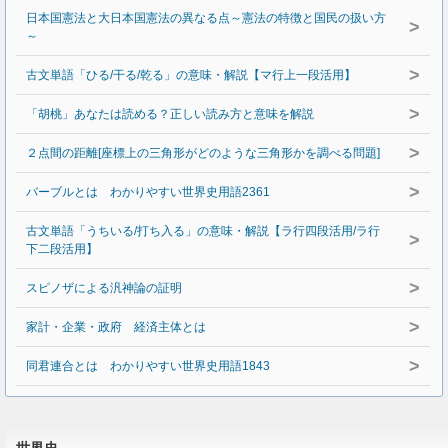
日本国憲法と大日本国憲法の異なる点～憲法の特徴と国民の扱い方
>
～
>
古文単語「ひる/干る/乾る」の意味・解説【マ行上一段活用】
>
「胡桃」あなたは読める？正しい読み方と意味を解説
>
２点間の距離[座標上の三角形がどのような三角形かを調べる問題]
>
バーブルとは わかりやすい世界史用語2361
古文単語「うちいる/打ち入る」の意味・解説【ラ行四段活用/ラ行
>
下二段活用】
>
スピノザによる汎神論の証明
>
家計・企業・政府 経済主体とは
>
同君連合とは わかりやすい世界史用語1843