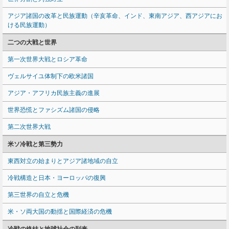
アジア諸国の改革と民族運動（辛亥革命、インド、東南アジア、西アジアにお
ける民族運動）
二つの大戦と世界
第一次世界大戦とロシア革命
ヴェルサイユ体制下の欧米諸国
アジア・アフリカ民族主義の進展
世界恐慌とファシズム諸国の侵略
第二次世界大戦
米ソ冷戦と第三勢力
東西対立の始まりとアジア諸地域の自立
冷戦構造と日本・ヨーロッパの復興
第三世界の自立と危機
米・ソ両大国の動揺と国際経済の危機