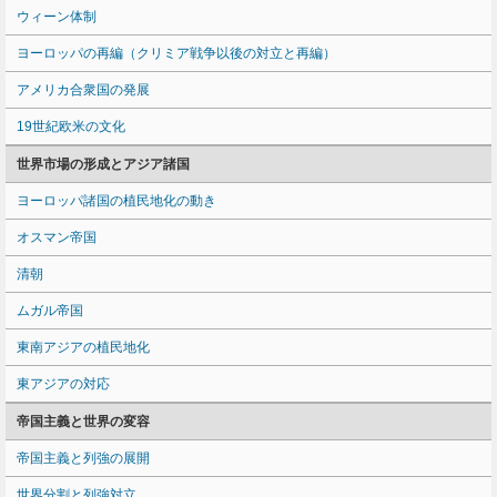
ウィーン体制
ヨーロッパの再編（クリミア戦争以後の対立と再編）
アメリカ合衆国の発展
19世紀欧米の文化
世界市場の形成とアジア諸国
ヨーロッパ諸国の植民地化の動き
オスマン帝国
清朝
ムガル帝国
東南アジアの植民地化
東アジアの対応
帝国主義と世界の変容
帝国主義と列強の展開
世界分割と列強対立