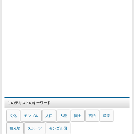
このテキストのキーワード
文化
モンゴル
人口
人種
国土
言語
産業
観光地
スポーツ
モンゴル国