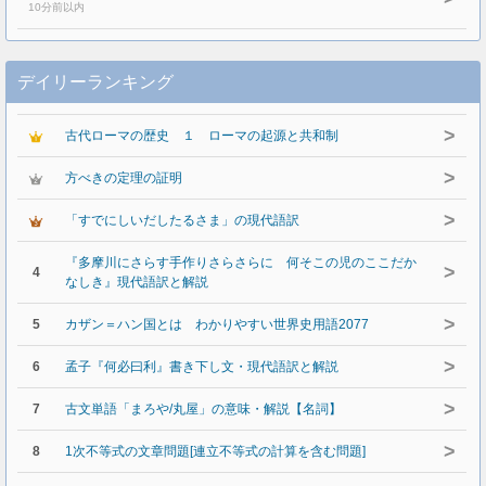
10分前以内
デイリーランキング
>
古代ローマの歴史 １ ローマの起源と共和制
>
方べきの定理の証明
>
「すでにしいだしたるさま」の現代語訳
『多摩川にさらす手作りさらさらに 何そこの児のここだか
>
4
なしき』現代語訳と解説
>
5
カザン＝ハン国とは わかりやすい世界史用語2077
>
6
孟子『何必曰利』書き下し文・現代語訳と解説
>
7
古文単語「まろや/丸屋」の意味・解説【名詞】
>
8
1次不等式の文章問題[連立不等式の計算を含む問題]