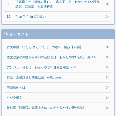
『蟷螂之斧（蟷螂の斧）』 書き下し文・わかりやすい現代
>
9
語訳（口語訳）と文法解説
>
10
"may"と"might"の違い
注目テキスト
>
古文単語「いたく/甚く/いたう」の意味・解説【副詞】
>
政党政治の興隆から軍部の台頭とは わかりやすい政治・経済46
>
アンジュー伯とは わかりやすい世界史用語1766
>
英語 直接話法と間接話法 willとwould
>
等差数列とは
>
クジラ構文
>
徒然草『悲田院の尭蓮上人は』のわかりやすい現代語訳