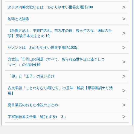
>
タラス河畔の戦いとは わかりやすい世界史用語708
>
地球と太陽系
【荘園と武士、平将門の乱、前九年の役、後三年の役、源氏の台
>
頭】 受験日本史まとめ 19
>
ゼノンとは わかりやすい世界史用語1035
方丈記『日野山の閑居（すべて、あられぬ世を念じ過ぐしつ
>
つ〜）』の品詞分解
>
「卵」と「玉子」の使い分け
古文単語「ことわりなり/理なり」の意味・解説【形容動詞ナリ活
>
用】
>
夏目漱石のおもな小説のまとめ
>
平家物語原文全集「鱸(すずき) ３」