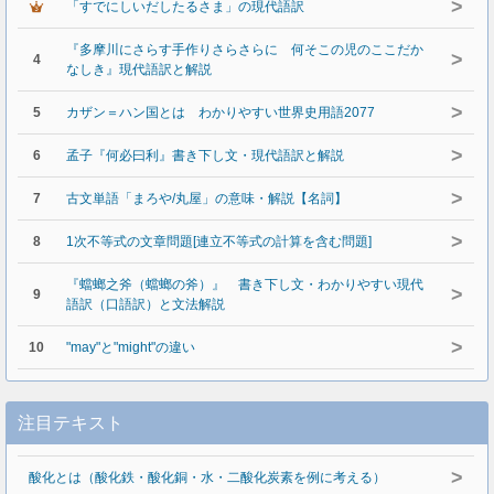
>
「すでにしいだしたるさま」の現代語訳
『多摩川にさらす手作りさらさらに 何そこの児のここだか
>
4
なしき』現代語訳と解説
>
5
カザン＝ハン国とは わかりやすい世界史用語2077
>
6
孟子『何必曰利』書き下し文・現代語訳と解説
>
7
古文単語「まろや/丸屋」の意味・解説【名詞】
>
8
1次不等式の文章問題[連立不等式の計算を含む問題]
『蟷螂之斧（蟷螂の斧）』 書き下し文・わかりやすい現代
>
9
語訳（口語訳）と文法解説
>
10
"may"と"might"の違い
注目テキスト
>
酸化とは（酸化鉄・酸化銅・水・二酸化炭素を例に考える）