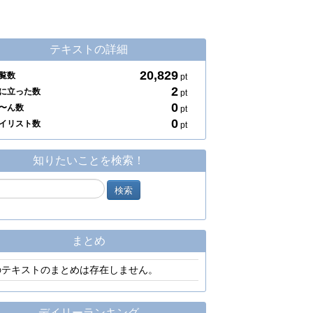
テキストの詳細
20,829
覧数
pt
2
に立った数
pt
0
〜ん数
pt
0
イリスト数
pt
知りたいことを検索！
まとめ
のテキストのまとめは存在しません。
デイリーランキング