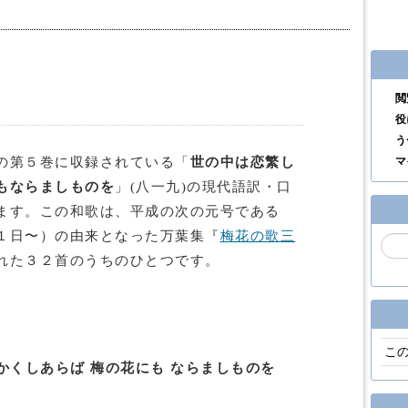
閲
役
う
の第５巻に収録されている「
世の中は恋繁し
マ
もならましものを
」(八一九)の現代語訳・口
ます。この和歌は、平成の次の元号である
１日〜）の由来となった万葉集『
梅花の歌三
れた３２首のうちのひとつです。
こ
 かくしあらば 梅の花にも ならましものを