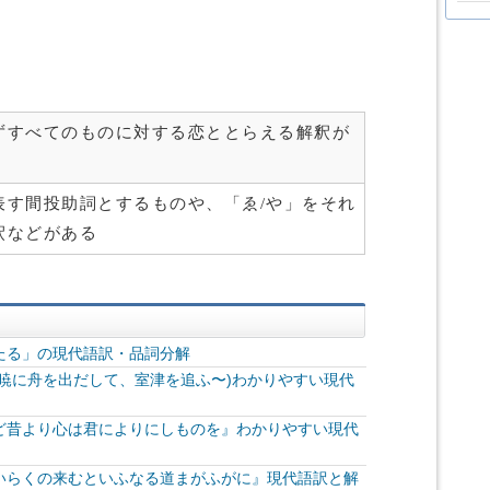
ずすべてのものに対する恋ととらえる解釈が
表す間投助詞とするものや、「ゑ/や」をそれ
釈などがある
たる」の現代語訳・品詞分解
暁に舟を出だして、室津を追ふ〜)わかりやすい現代
ど昔より心は君によりにしものを』わかりやすい現代
いらくの来むといふなる道まがふがに』現代語訳と解