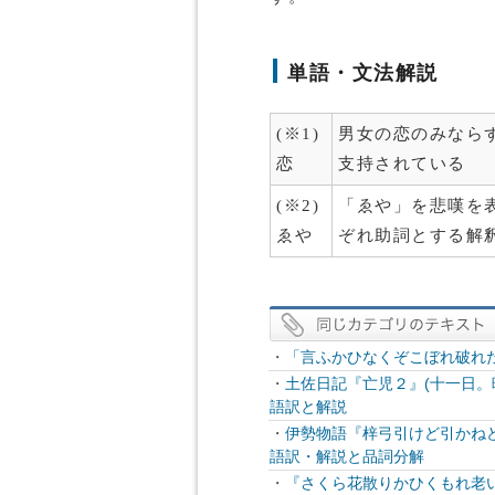
単語・文法解説
(※1)
男女の恋のみなら
恋
支持されている
(※2)
「ゑや」を悲嘆を
ゑや
ぞれ助詞とする解
・
「言ふかひなくぞこぼれ破れ
・
土佐日記『亡児２』(十一日。
語訳と解説
・
伊勢物語『梓弓引けど引かね
語訳・解説と品詞分解
・
『さくら花散りかひくもれ老