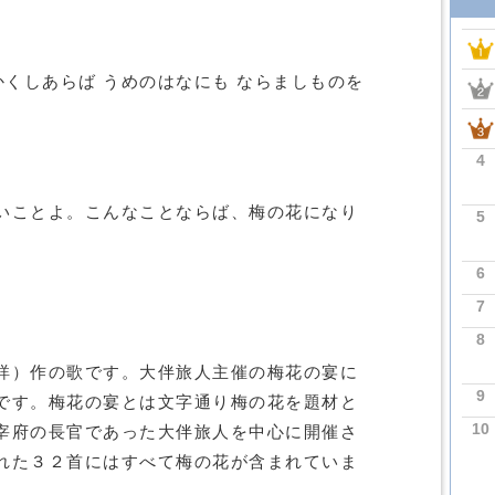
かくしあらば うめのはなにも ならましものを
4
いことよ。こんなことならば、梅の花になり
5
6
7
8
詳）作の歌です。大伴旅人主催の梅花の宴に
9
です。梅花の宴とは文字通り梅の花を題材と
10
宰府の長官であった大伴旅人を中心に開催さ
れた３２首にはすべて梅の花が含まれていま