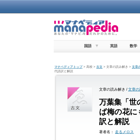
国語
英語
数学
マナペディアトップ
> 高校 >
古文
> 文章の読み解き >
文章
代語訳と解説
文章の読み解き /
文章の
万葉集「世
ば梅の花に
訳と解説
著者名：
走るメロス