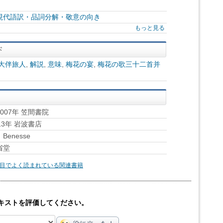
現代語訳・品詞分解・敬意の向き
もっと見る
大伴旅人
,
解説
,
意味
,
梅花の宴
,
梅花の歌三十二首并
07年 笠間書院
3年 岩波書店
enesse
省堂
目でよく読まれている関連書籍
キストを評価してください。