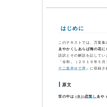
はじめに
このテキストでは、万葉集
ゑやかくしあらば梅の花に
語訳とその解説を記してい
「令和」（２０１９年５月
十二首并せて序
』に収録さ
原文
世の中は
(※1)恋
繁し
ゑや