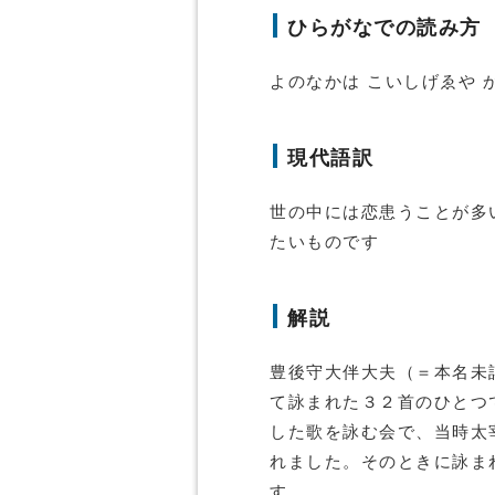
ひらがなでの読み方
よのなかは こいしげゑや 
現代語訳
世の中には恋患うことが多
たいものです
解説
豊後守大伴大夫（＝本名未
て詠まれた３２首のひとつ
した歌を詠む会で、当時太
れました。そのときに詠ま
す。