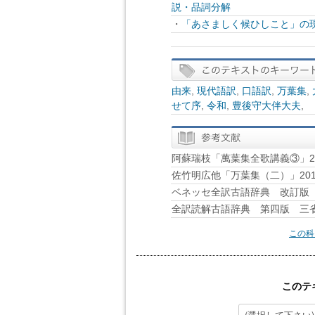
説・品詞分解
・
「あさましく候ひしこと」の
由来
,
現代語訳
,
口語訳
,
万葉集
,
せて序
,
令和
,
豊後守大伴大夫
,
阿蘇瑞枝「萬葉集全歌講義③」20
佐竹明広他「万葉集（二）」201
ベネッセ全訳古語辞典 改訂版 B
全訳読解古語辞典 第四版 三
この科
このテ