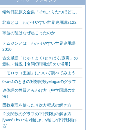
蜻蛉日記原文全集「それよりたつほどに」
北京とは わかりやすい世界史用語2122
寧波の乱はなぜ起こったのか
テムジンとは わかりやすい世界史用語
2010
古文単語「じゃくまく/せきばく/寂寞」の
意味・解説【名詞/形容動詞タリ活用】
「モロッコ王国」について調べてみよう
0<a<1のときの対数関数y=logₐxのグラフ
連体詞の性質とみわけ方（中学国語の文
法）
因数定理を使った４次方程式の解き方
２次関数のグラフの平行移動の解き方
[y=ax²+bx+cをx軸にp、y軸にq平行移動す
る]