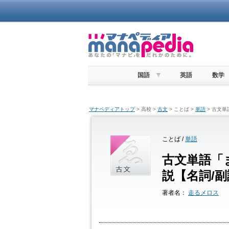
国語
英語
数学
マナペディアトップ
> 高校 >
古文
> ことば >
単語
> 古文単
ことば /
単語
古文単語「ま
説【名詞/副
著者名：
走るメロス