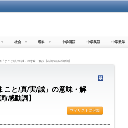
社会
理科
中学国語
中学英語
中学数学
語「まこと/真/実/誠」の意味・解説【名詞/副詞/感動詞】
こと/真/実/誠」の意味・解
詞/感動詞】
マイリストに追加