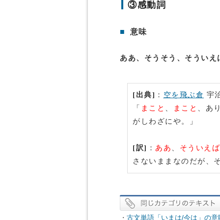
③感動詞
■
意味
ああ、そうそう、そういえ
[出典]
：
空を飛ぶ倉
宇
「
まこと
、
まこと
、あ
がしわざにや。」
[訳]
：
ああ
、
そういえば
さないままなのだが、
・
古文単語「いまは/今は」の意