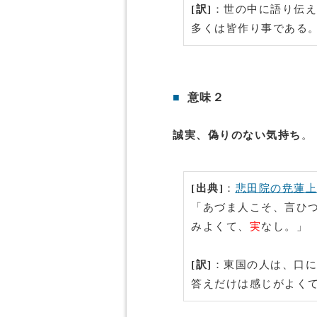
[訳]
：世の中に語り伝え
多くは皆作り事である
■
意味２
誠実、偽りのない気持ち
。
[出典]
：
悲田院の尭蓮上
「あづま人こそ、言ひ
みよくて、
実
なし。」
[訳]
：東国の人は、口に
答えだけは感じがよく