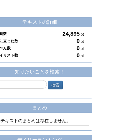
テキストの詳細
24,895
覧数
pt
0
に立った数
pt
0
〜ん数
pt
0
イリスト数
pt
知りたいことを検索！
まとめ
のテキストのまとめは存在しません。
デイリーランキング