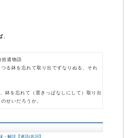
ば
。
治拾遺物語
りつる鉢を忘れて取り出でずなりぬる、それ
、鉢を忘れて（置きっぱなしにして）取り出
そのせいだろうか。
味・解説【連語/名詞】