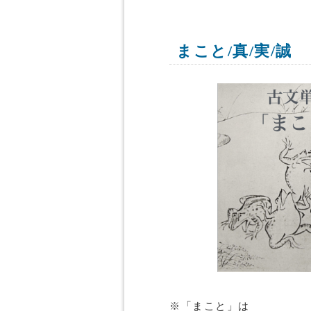
まこと/真/実/誠
※「まこと」は