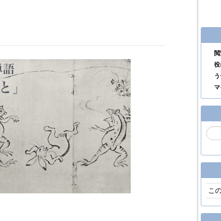
閲
役
う
マ
こ