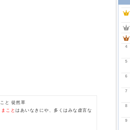
4
5
6
7
こと 徒然草
8
、
まこと
はあいなきにや、多くはみな虚言な
9