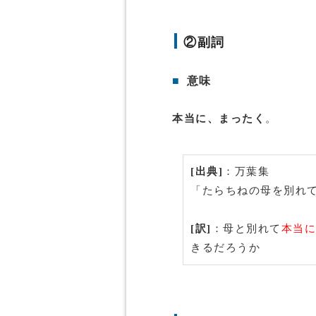
②副詞
■
意味
本当に、まったく
。
[出典]
：万葉集
「たらちねの母を別れ
[訳]
：母と別れて
本当に
きるだろうか