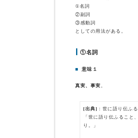
①名詞
②副詞
③感動詞
としての用法がある。
①名詞
■
意味１
真実、事実
。
[出典]
：世に語り伝ふる
「世に語り伝ふること
り。」