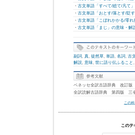
・
古文単語「すべて/総て/凡て
・
古文単語「おとす/落とす/貶
・
古文単語「こぼれかかる/零
・
古文単語「まじ」の意味・解
副詞
,
真
,
徒然草
,
単語
,
名詞
,
古
解説
,
意味
,
世に語り伝ふること
ベネッセ全訳古語辞典 改訂版 B
全訳読解古語辞典 第四版 三
この科
このテ