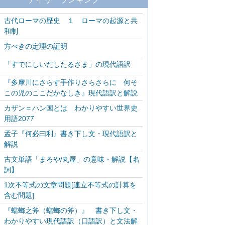
古代ローマの歴史 １ ローマの起源と共
和制
方べきの定理の証明
「すでにしいだしたるさま」の現代語訳
『多摩川にさらす手作りさらさらに 何そ
この児のここだかなしき』現代語訳と解説
カザン＝ハン国とは わかりやすい世界史
用語2077
孟子『何必曰利』書き下し文・現代語訳と
解説
古文単語「まろや/丸屋」の意味・解説【名
詞】
1次不等式の文章問題[連立不等式の計算を
含む問題]
『蟷螂之斧（蟷螂の斧）』 書き下し文・
わかりやすい現代語訳（口語訳）と文法解