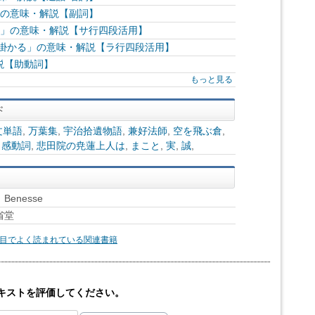
」の意味・解説【副詞】
す」の意味・解説【サ行四段活用】
れ掛かる」の意味・解説【ラ行四段活用】
説【助動詞】
もっと見る
文単語
,
万葉集
,
宇治拾遺物語
,
兼好法師
,
空を飛ぶ倉
,
,
感動詞
,
悲田院の尭蓮上人は
,
まこと
,
実
,
誠
,
enesse
省堂
目でよく読まれている関連書籍
キストを評価してください。