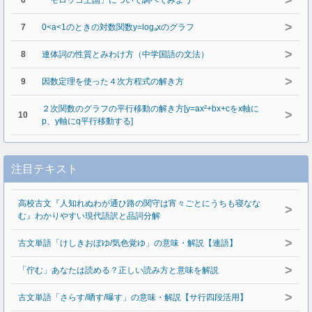
>
6
「モロッコ王国」について調べてみよう
>
7
0<a<1のときの対数関数y=logₐxのグラフ
>
8
連体詞の性質とみわけ方（中学国語の文法）
>
9
因数定理を使った４次方程式の解き方
２次関数のグラフの平行移動の解き方[y=ax²+bx+cをx軸に
>
10
p、y軸にq平行移動する]
注目テキスト
高校古文『人知れぬわが通ひ路の関守は宵々ごとにうちも寝なな
>
む』わかりやすい現代語訳と品詞分解
>
古文単語「けしきおぼゆ/気色覚ゆ」の意味・解説【連語】
>
「佇む」あなたは読める？正しい読み方と意味を解説
>
古文単語「さらす/晒す/曝す」の意味・解説【サ行四段活用】