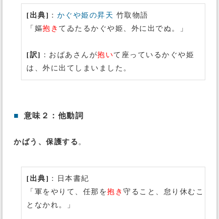
[出典]
：
かぐや姫の昇天
竹取物語
「嫗
抱き
てゐたるかぐや姫、外に出でぬ。」
[訳]
：おばあさんが
抱い
て座っているかぐや姫
は、外に出てしまいました。
■
意味２：他動詞
かばう、保護する
。
[出典]
：日本書紀
「軍をやりて、任那を
抱き
守ること、怠り休むこ
となかれ。」