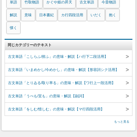
単語
竹取物語
かぐや姫の昇天
古文単語
今昔物語
解説
意味
日本書紀
カ行四段活用
いだく
抱く
懐く
同じカテゴリーのテキスト
>
古文単語「こしらふ/拵ふ」の意味・解説【ハ行下二段活用】
>
古文単語「いまめかし/今めかし」の意味・解説【形容詞シク活用】
>
古文単語「とりゐる/取り率る」の意味・解説【ワ行上一段活用】
>
古文単語「うべも/宜も」の意味・解説【副詞】
>
古文単語「をしむ/惜しむ」の意味・解説【マ行四段活用】
もっと見る