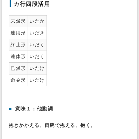
カ行四段活用
未然形
いだか
連用形
いだき
終止形
いだく
連体形
いだく
已然形
いだけ
命令形
いだけ
■
意味１：他動詞
抱きかかえる、両腕で抱える、抱く
。