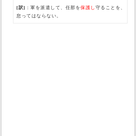
[訳]
：軍を派遣して、任那を
保護し
守ることを、
怠ってはならない。