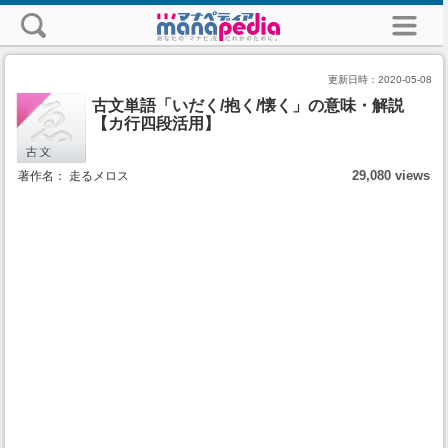
更新日時：
2020-05-08
古文単語「いだく/抱く/懐く」の意味・解説
【カ行四段活用】
29,080 views
著作名： 走るメロス