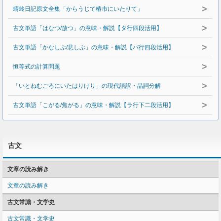
>
蜻蛉日記原文全集「からうじて椿市にいたりて」
>
古文単語「はなつ/放つ」の意味・解説【タ行四段活用】
>
古文単語「かなしぶ/悲しぶ」の意味・解説【バ行四段活用】
>
恒等式の計算問題
>
「いとねむごろにいたはりけり」の現代語訳・品詞分解
>
古文単語「こがる/焦がる」の意味・解説【ラ行下二段活用】
古文
文章の読み解き
文章の読み解き
古文常識・文学史
古文常識・文学史