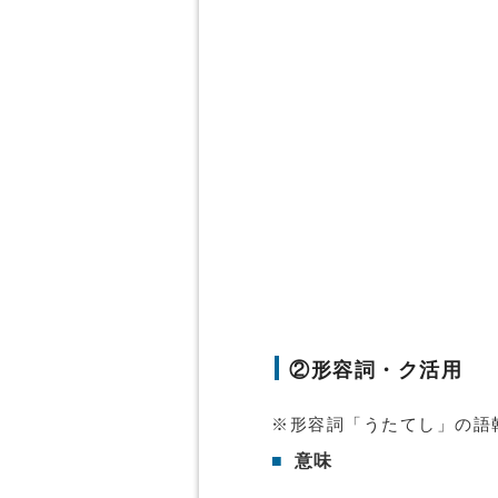
②形容詞・ク活用
※形容詞「うたてし」の語
■
意味