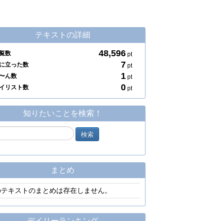
テキストの詳細
48,596
覧数
pt
7
に立った数
pt
1
〜ん数
pt
0
イリスト数
pt
知りたいことを検索！
まとめ
のテキストのまとめは存在しません。
デイリーランキング