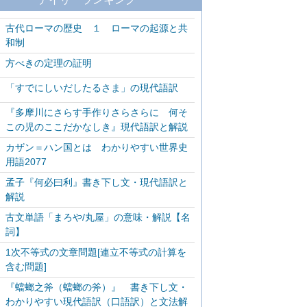
古代ローマの歴史 １ ローマの起源と共
和制
方べきの定理の証明
「すでにしいだしたるさま」の現代語訳
『多摩川にさらす手作りさらさらに 何そ
この児のここだかなしき』現代語訳と解説
カザン＝ハン国とは わかりやすい世界史
用語2077
孟子『何必曰利』書き下し文・現代語訳と
解説
古文単語「まろや/丸屋」の意味・解説【名
詞】
1次不等式の文章問題[連立不等式の計算を
含む問題]
『蟷螂之斧（蟷螂の斧）』 書き下し文・
わかりやすい現代語訳（口語訳）と文法解