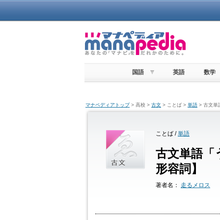
国語
英語
数学
マナペディアトップ
> 高校 >
古文
> ことば >
単語
> 古文
ことば /
単語
古文単語「
形容詞】
著者名：
走るメロス