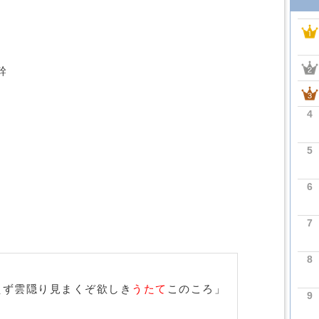
幹
4
5
6
。
7
8
えず雲隠り見まくぞ欲しき
うたて
このころ」
9