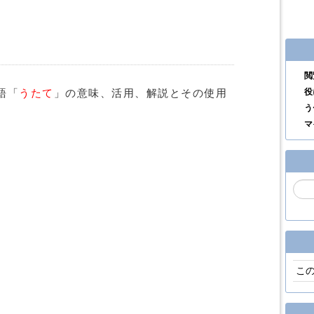
閲
役
語「
うたて
」の意味、活用、解説とその使用
う
マ
こ