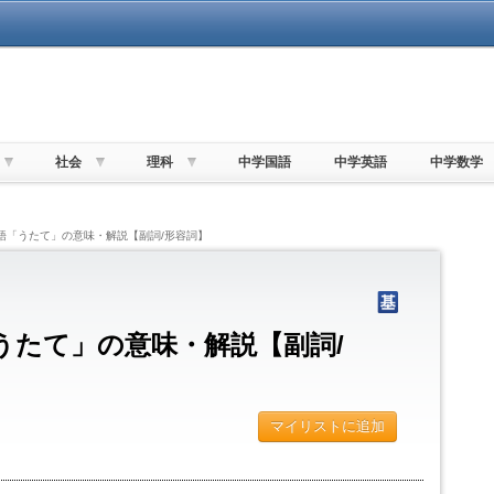
社会
理科
中学国語
中学英語
中学数学
単語「うたて」の意味・解説【副詞/形容詞】
うたて」の意味・解説【副詞/
マイリストに追加