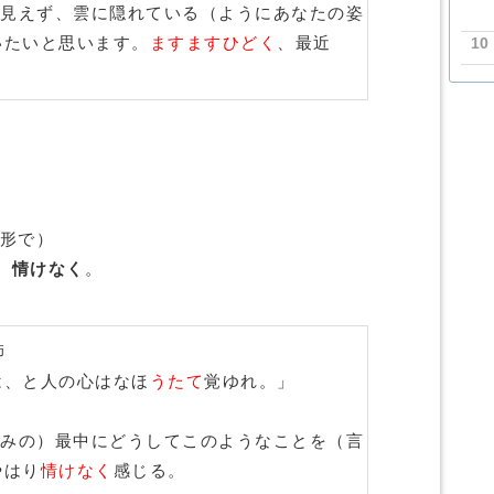
見えず、雲に隠れている（ようにあなたの姿
10
いたいと思います。
ますますひどく
、最近
の形で）
、情けなく
。
師
は、と人の心はなほ
うたて
覚ゆれ。」
みの）最中にどうしてこのようなことを（言
やはり
情けなく
感じる。