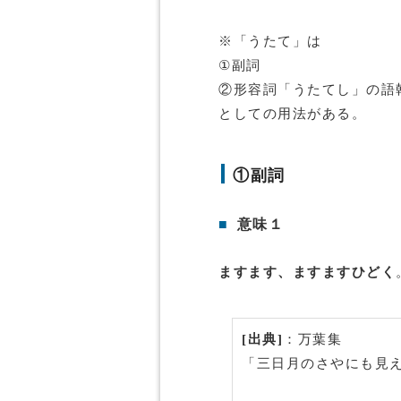
※「うたて」は
①副詞
②形容詞「うたてし」の語
としての用法がある。
①副詞
■
意味１
ますます、ますますひどく
[出典]
：万葉集
「三日月のさやにも見