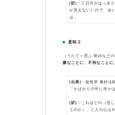
[訳]
：三日月がはっきり
が見えない）ので、会
は。
■
意味２
（うたて＋思ふ/覚ゆなど
嫌なことに、不快なことに
[出典]
：徒然草 兼好法
「かばかりの中に何か
[訳]
：これほどの（悲し
うのか）、と人の心は