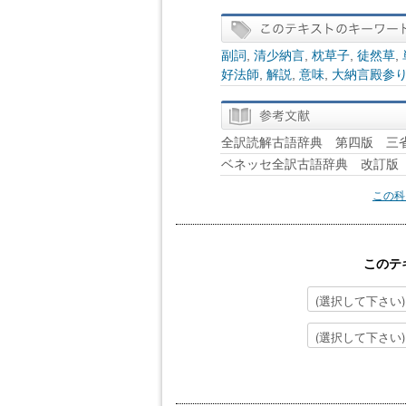
副詞
,
清少納言
,
枕草子
,
徒然草
,
好法師
,
解説
,
意味
,
大納言殿参
全訳読解古語辞典 第四版 三
ベネッセ全訳古語辞典 改訂版 B
この科
このテ