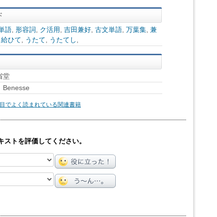
単語
,
形容詞
,
ク活用
,
吉田兼好
,
古文単語
,
万葉集
,
兼
り給ひて
,
うたて
,
うたてし
,
省堂
enesse
目でよく読まれている関連書籍
キストを評価してください。