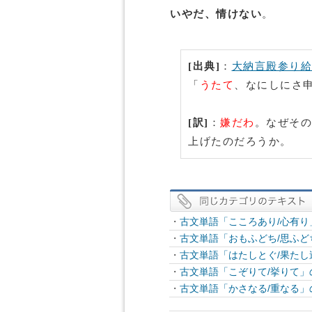
いやだ、情けない
。
[出典]
：
大納言殿参り給
「
うたて
、なにしにさ
[訳]
：
嫌だわ
。なぜその
上げたのだろうか。
・
古文単語「こころあり/心有
・
古文単語「おもふどち/思ふ
・
古文単語「はたしとぐ/果た
・
古文単語「こぞりて/挙りて
・
古文単語「かさなる/重なる