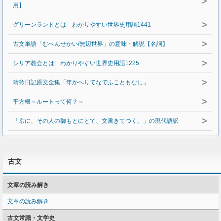
>
用】
>
グリーンランドとは わかりやすい世界史用語1441
>
古文単語「むへんせかい/無辺世界」の意味・解説【名詞】
>
シリア教会とは わかりやすい世界史用語1225
>
蜻蛉日記原文全集「年かへりてなでふこともなし」
>
平方根～ルートって何？～
>
「京に、その人の御もとにとて、文書きてつく。」の現代語訳
古文
文章の読み解き
文章の読み解き
古文常識・文学史