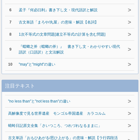
>
6
孟子『何必曰利』書き下し文・現代語訳と解説
>
7
古文単語「まろや/丸屋」の意味・解説【名詞】
>
8
1次不等式の文章問題[連立不等式の計算を含む問題]
『蟷螂之斧（蟷螂の斧）』 書き下し文・わかりやすい現代
>
9
語訳（口語訳）と文法解説
>
10
"may"と"might"の違い
注目テキスト
>
"no less than"と"not less than"の違い
>
高解像度で見る世界遺産 モンゴル帝国遺産 カラコルム
>
蜻蛉日記原文全集「さいつころ、つれづれなるままに」
古文単語「おもひあがる/思ひ上がる」の意味・解説【ラ行四段活