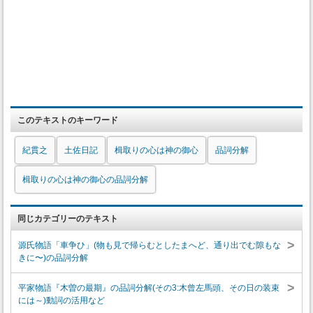
このテキストのキーワード
紀貫之
土佐日記
楫取りの心は神の御心
品詞分解
楫取りの心は神の御心の品詞分解
同じカテゴリーのテキスト
>
源氏物語「車争ひ」(物も見で帰らむとしたまへど、通り出でむ隙もな
きに〜)の品詞分解
>
平家物語『木曽の最期』の品詞分解(その3:木曾左馬頭、その日の装束
には～)動詞の活用など