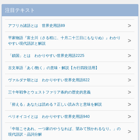
注目テキスト
>
アフリカ諸語とは 世界史用語89
平家物語『富士川（さる程に、十月二十三日にもなりぬ）』わかり
>
やすい現代語訳と解説
>
「鎖国」とは わかりやすい世界史用語2225
>
古文単語「あく/飽く」の意味・解説【カ行四段活用】
>
ヴァルダナ朝とは わかりやすい世界史用語822
>
三十年戦争とウェストファリア条約の歴史的意義
>
「拵える」あなたは読める？正しい読み方と意味を解説
>
ペリオイコイとは わかりやすい世界史用語940
「中垣こそあれ、一つ家のやうなれば、望みて預かれるなり。」の
>
現代語訳・品詞分解