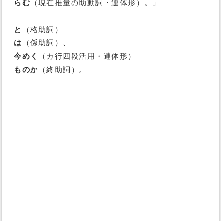
らむ
（現在推量の助動詞・連体形）。」
と
（格助詞）
は
（係助詞）、
今めく
（カ行四段活用・連体形）
ものか
（終助詞）。