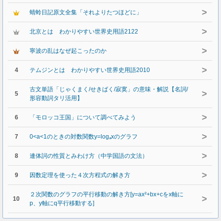
>
蜻蛉日記原文全集「それよりたつほどに」
>
北京とは わかりやすい世界史用語2122
>
寧波の乱はなぜ起こったのか
>
4
テムジンとは わかりやすい世界史用語2010
古文単語「じゃくまく/せきばく/寂寞」の意味・解説【名詞/
>
5
形容動詞タリ活用】
>
6
「モロッコ王国」について調べてみよう
>
7
0<a<1のときの対数関数y=logₐxのグラフ
>
8
連体詞の性質とみわけ方（中学国語の文法）
>
9
因数定理を使った４次方程式の解き方
２次関数のグラフの平行移動の解き方[y=ax²+bx+cをx軸に
>
10
p、y軸にq平行移動する]