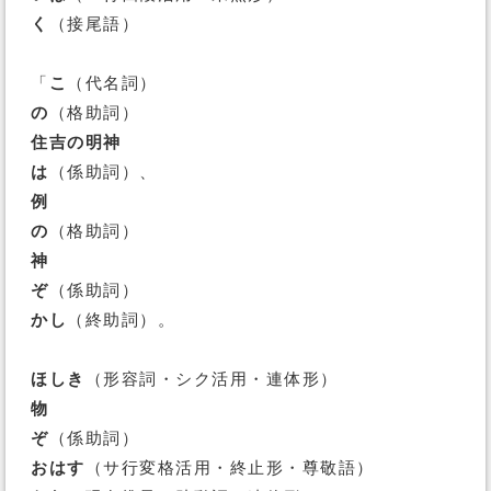
く
（接尾語）
「
こ
（代名詞）
の
（格助詞）
住吉の明神
は
（係助詞）、
例
の
（格助詞）
神
ぞ
（係助詞）
かし
（終助詞）。
ほしき
（形容詞・シク活用・連体形）
物
ぞ
（係助詞）
おはす
（サ行変格活用・終止形・尊敬語）