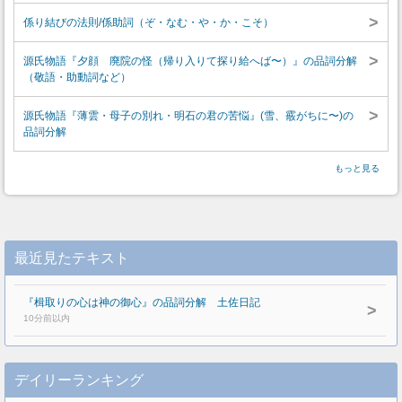
>
係り結びの法則/係助詞（ぞ・なむ・や・か・こそ）
>
源氏物語『夕顔 廃院の怪（帰り入りて探り給へば〜）』の品詞分解
（敬語・助動詞など）
>
源氏物語『薄雲・母子の別れ・明石の君の苦悩』(雪、霰がちに〜)の
品詞分解
もっと見る
最近見たテキスト
『楫取りの心は神の御心』の品詞分解 土佐日記
>
10分前以内
デイリーランキング