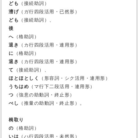
ども
（接続助詞）
漕げ
（ガ行四段活用・已然形）
ども
（接続助詞）、
後
へ
（格助詞）
退き
（カ行四段活用・連用形）
に
（格助詞）
退き
（カ行四段活用・連用形）
て
（接続助詞）、
ほとほとしく
（形容詞・シク活用・連用形）
うちはめ
（マ行下二段活用・連用形）
つ
（強意の助動詞・終止形）
べし
（推量の助動詞・終止形）。
楫取り
の
（格助詞）
いは
（ハ行四段活用・未然形）