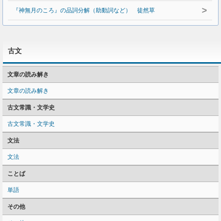
>
『神無月のころ』の品詞分解（助動詞など） 徒然草
古文
文章の読み解き
文章の読み解き
古文常識・文学史
古文常識・文学史
文法
文法
ことば
単語
その他