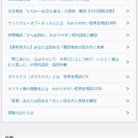
>
古文単語「たちかへる/立ち返る」の意味・解説【ラ行四段活用】
>
ウィリアム＝オブ＝オッカムとは わかりやすい世界史用語1865
>
伊勢物語『さらぬ別れ』 わかりやすい現代語訳と解説
>
【美利河ダム】あなたは読める？難読地名の読み方と由来
「野に歩けと、心はそらにて、今宵だに人しづめて、いととく逢は
>
むと思ふに」の現代語訳・品詞分解
>
ダマスクス（ダマスカス）とは 世界史用語174
>
キリスト教の国教化とは わかりやすい世界史用語1218
>
「星霜」あなたは読める？正しい読み方と意味を解説
>
蒸散のはたらき