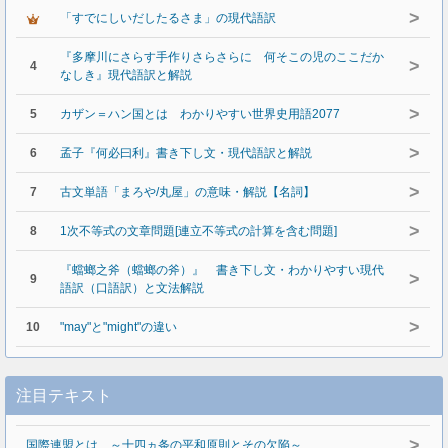
>
「すでにしいだしたるさま」の現代語訳
『多摩川にさらす手作りさらさらに 何そこの児のここだか
>
4
なしき』現代語訳と解説
>
5
カザン＝ハン国とは わかりやすい世界史用語2077
>
6
孟子『何必曰利』書き下し文・現代語訳と解説
>
7
古文単語「まろや/丸屋」の意味・解説【名詞】
>
8
1次不等式の文章問題[連立不等式の計算を含む問題]
『蟷螂之斧（蟷螂の斧）』 書き下し文・わかりやすい現代
>
9
語訳（口語訳）と文法解説
>
10
"may"と"might"の違い
注目テキスト
>
国際連盟とは ～十四ヵ条の平和原則とその欠陥～