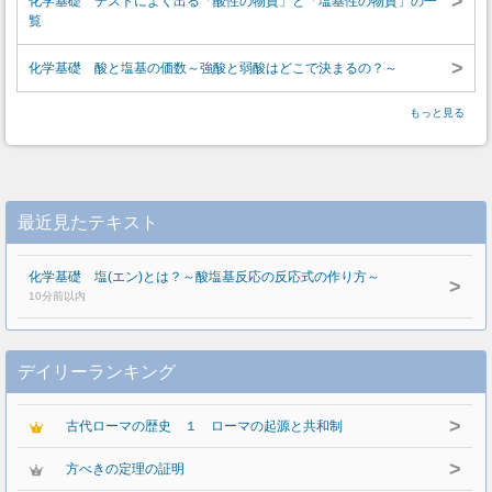
>
化学基礎 テストによく出る「酸性の物質」と「塩基性の物質」の一
覧
>
化学基礎 酸と塩基の価数～強酸と弱酸はどこで決まるの？～
もっと見る
最近見たテキスト
化学基礎 塩(エン)とは？～酸塩基反応の反応式の作り方～
>
10分前以内
デイリーランキング
>
古代ローマの歴史 １ ローマの起源と共和制
>
方べきの定理の証明