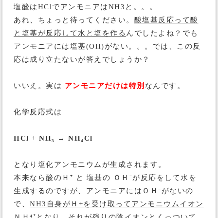
塩酸はHClでアンモニアはNH3と。。。
あれ、ちょっと待ってください。
酸塩基反応って酸
と塩基が反応して水と塩を作る
んでしたよね？でも
アンモニアには塩基(OH)がない。。。では、この反
応は成り立たないが答えでしょうか？
いいえ。実は
アンモニアだけは特別
なんです。
化学反応式は
HCl
+
NH₃
→
NH₄Cl
となり塩化アンモニウムが生成されます。
本来なら酸のＨ⁺ と 塩基の ＯＨ⁻が反応をして水を
生成するのですが、アンモニアにはＯＨ⁻がないの
で、
NH3自身がＨ+を受け取ってアンモニウムイオン
ＮＨ⁴⁺となり、それが残りの陰イオンとくっついて