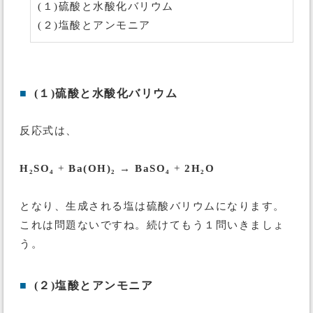
(１)硫酸と水酸化バリウム
(２)塩酸とアンモニア
■
(１)硫酸と水酸化バリウム
反応式は、
H₂SO₄
+
Ba(OH)₂
→
BaSO₄
+
2H₂O
となり、生成される塩は硫酸バリウムになります。
これは問題ないですね。続けてもう１問いきましょ
う。
■
(２)塩酸とアンモニア