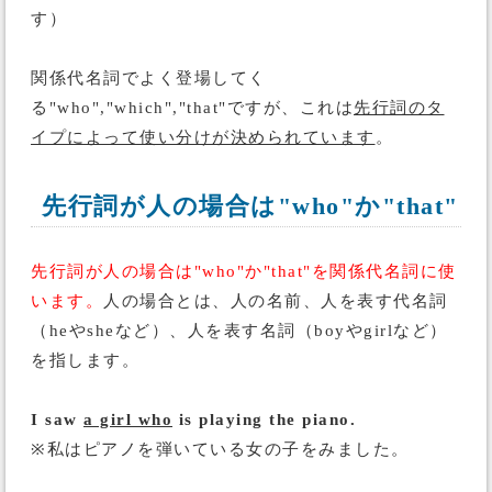
す）
関係代名詞でよく登場してく
る"who","which","that"ですが、これは
先行詞のタ
イプによって使い分けが決められています
。
先行詞が人の場合は"who"か"that"
先行詞が人の場合は"who"か"that"を関係代名詞に使
います。
人の場合とは、人の名前、人を表す代名詞
（heやsheなど）、人を表す名詞（boyやgirlなど）
を指します。
I saw
a girl who
is playing the piano.
※私はピアノを弾いている女の子をみました。