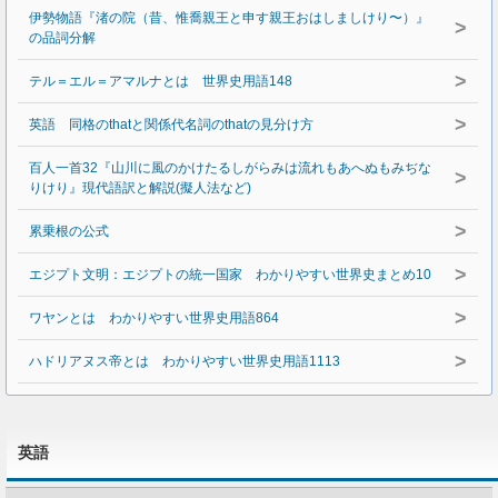
伊勢物語『渚の院（昔、惟喬親王と申す親王おはしましけり〜）』
>
の品詞分解
>
テル＝エル＝アマルナとは 世界史用語148
>
英語 同格のthatと関係代名詞のthatの見分け方
百人一首32『山川に風のかけたるしがらみは流れもあへぬもみぢな
>
りけり』現代語訳と解説(擬人法など)
>
累乗根の公式
>
エジプト文明：エジプトの統一国家 わかりやすい世界史まとめ10
>
ワヤンとは わかりやすい世界史用語864
>
ハドリアヌス帝とは わかりやすい世界史用語1113
英語