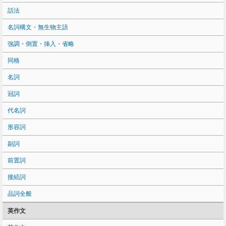
話法
名詞構文・無生物主語
強調・倒置・挿入・省略
同格
名詞
冠詞
代名詞
形容詞
副詞
前置詞
接続詞
品詞全般
英作文