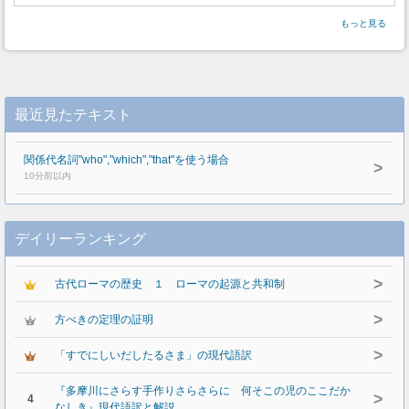
もっと見る
最近見たテキスト
関係代名詞"who","which","that"を使う場合
>
10分前以内
デイリーランキング
>
古代ローマの歴史 １ ローマの起源と共和制
>
方べきの定理の証明
>
「すでにしいだしたるさま」の現代語訳
『多摩川にさらす手作りさらさらに 何そこの児のここだか
>
4
なしき』現代語訳と解説