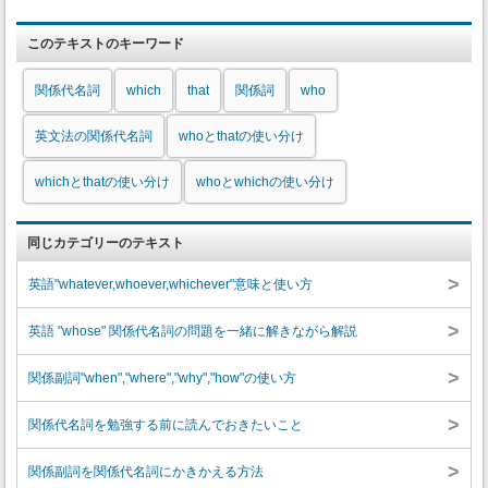
このテキストのキーワード
関係代名詞
which
that
関係詞
who
英文法の関係代名詞
whoとthatの使い分け
whichとthatの使い分け
whoとwhichの使い分け
同じカテゴリーのテキスト
>
英語"whatever,whoever,whichever"意味と使い方
>
英語 "whose" 関係代名詞の問題を一緒に解きながら解説
>
関係副詞"when","where","why","how"の使い方
>
関係代名詞を勉強する前に読んでおきたいこと
>
関係副詞を関係代名詞にかきかえる方法