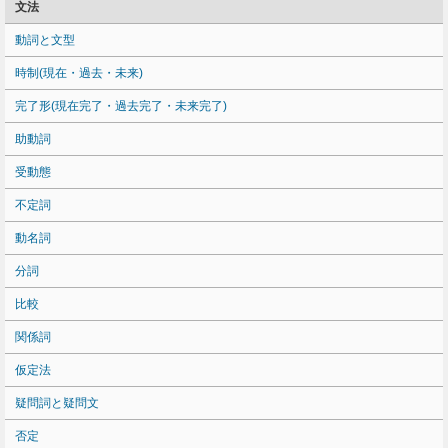
文法
動詞と文型
時制(現在・過去・未来)
完了形(現在完了・過去完了・未来完了)
助動詞
受動態
不定詞
動名詞
分詞
比較
関係詞
仮定法
疑問詞と疑問文
否定