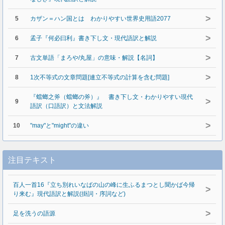
>
5
カザン＝ハン国とは わかりやすい世界史用語2077
>
6
孟子『何必曰利』書き下し文・現代語訳と解説
>
7
古文単語「まろや/丸屋」の意味・解説【名詞】
>
8
1次不等式の文章問題[連立不等式の計算を含む問題]
『蟷螂之斧（蟷螂の斧）』 書き下し文・わかりやすい現代
>
9
語訳（口語訳）と文法解説
>
10
"may"と"might"の違い
注目テキスト
百人一首16『立ち別れいなばの山の峰に生ふるまつとし聞かば今帰
>
り来む』現代語訳と解説(掛詞・序詞など)
>
足を洗うの語源