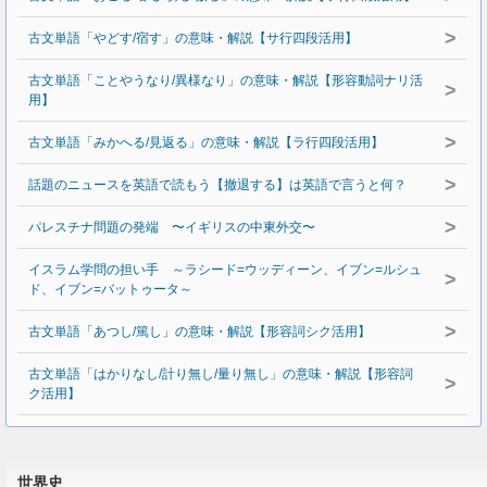
>
古文単語「やどす/宿す」の意味・解説【サ行四段活用】
古文単語「ことやうなり/異様なり」の意味・解説【形容動詞ナリ活
>
用】
>
古文単語「みかへる/見返る」の意味・解説【ラ行四段活用】
>
話題のニュースを英語で読もう【撤退する】は英語で言うと何？
>
パレスチナ問題の発端 〜イギリスの中東外交〜
イスラム学問の担い手 ～ラシード=ウッディーン、イブン=ルシュ
>
ド、イブン=バットゥータ～
>
古文単語「あつし/篤し」の意味・解説【形容詞シク活用】
古文単語「はかりなし/計り無し/量り無し」の意味・解説【形容詞
>
ク活用】
世界史