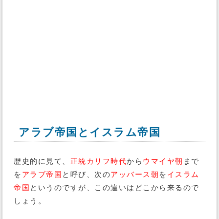
アラブ帝国とイスラム帝国
歴史的に見て、
正統カリフ時代
から
ウマイヤ朝
まで
を
アラブ帝国
と呼び、次の
アッバース朝
を
イスラム
帝国
というのですが、この違いはどこから来るので
しょう。