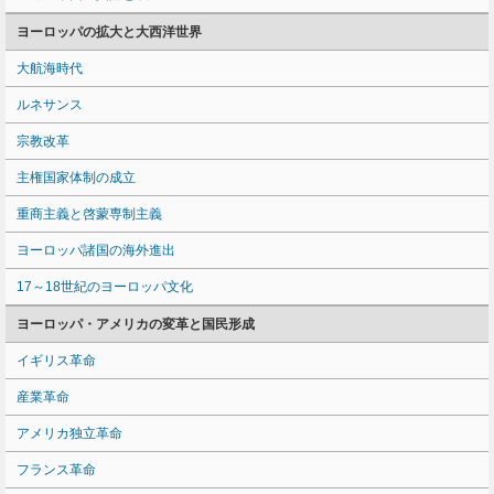
ヨーロッパの拡大と大西洋世界
大航海時代
ルネサンス
宗教改革
主権国家体制の成立
重商主義と啓蒙専制主義
ヨーロッパ諸国の海外進出
17～18世紀のヨーロッパ文化
ヨーロッパ・アメリカの変革と国民形成
イギリス革命
産業革命
アメリカ独立革命
フランス革命