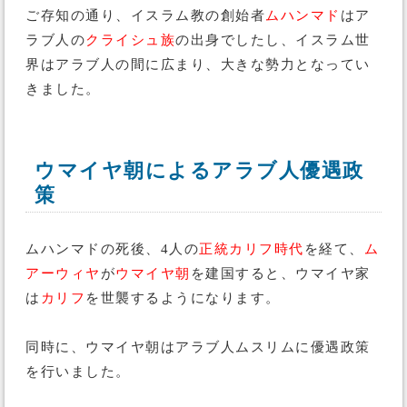
ご存知の通り、イスラム教の創始者
ムハンマド
はア
ラブ人の
クライシュ族
の出身でしたし、イスラム世
界はアラブ人の間に広まり、大きな勢力となってい
きました。
ウマイヤ朝によるアラブ人優遇政
策
ムハンマドの死後、4人の
正統カリフ時代
を経て、
ム
アーウィヤ
が
ウマイヤ朝
を建国すると、ウマイヤ家
は
カリフ
を世襲するようになります。
同時に、ウマイヤ朝はアラブ人ムスリムに優遇政策
を行いました。