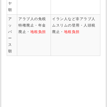
ヤ
朝
ア
アラブ人の免税
イラン人など非アラブ人
ッ
特権廃止・年金
ムスリムの登用・人頭税
バ
廃止・
地租負担
廃止・
地租負担
ー
ス
朝