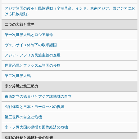
アジア諸国の改革と民族運動（辛亥革命、インド、東南アジア、西アジアにお
ける民族運動）
二つの大戦と世界
第一次世界大戦とロシア革命
ヴェルサイユ体制下の欧米諸国
アジア・アフリカ民族主義の進展
世界恐慌とファシズム諸国の侵略
第二次世界大戦
米ソ冷戦と第三勢力
東西対立の始まりとアジア諸地域の自立
冷戦構造と日本・ヨーロッパの復興
第三世界の自立と危機
米・ソ両大国の動揺と国際経済の危機
冷戦の終結と地球社会の到来