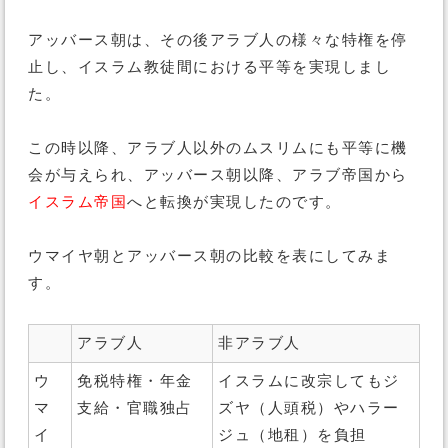
アッバース朝は、その後アラブ人の様々な特権を停
止し、イスラム教徒間における平等を実現しまし
た。
この時以降、アラブ人以外のムスリムにも平等に機
会が与えられ、アッバース朝以降、アラブ帝国から
イスラム帝国
へと転換が実現したのです。
ウマイヤ朝とアッバース朝の比較を表にしてみま
す。
アラブ人
非アラブ人
ウ
免税特権・年金
イスラムに改宗してもジ
マ
支給・官職独占
ズヤ（人頭税）やハラー
イ
ジュ（地租）を負担