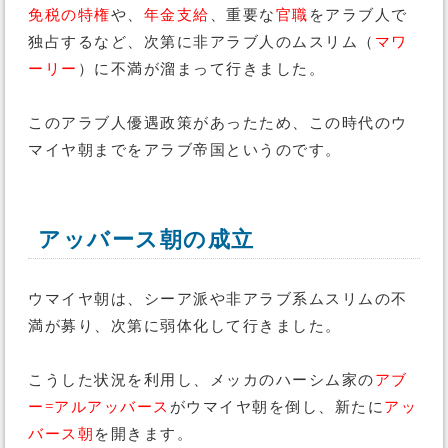
免税の特権
や、
年金支給
、重要な
官職
をアラブ人で
独占するなど、次第に非アラブ人のムスリム（
マワ
ーリー
）に不満が溜まって行きました。
このアラブ人優遇政策があったため、この時代のウ
マイヤ朝までをアラブ帝国というのです。
アッバース朝の成立
ウマイヤ朝は、シーア派や非アラブ系ムスリムの不
満が募り、次第に弱体化して行きました。
こうした状況を利用し、メッカのハーシム家の
アブ
ー=アルアッバース
がウマイヤ朝を倒し、新たに
アッ
バース朝
を開きます。