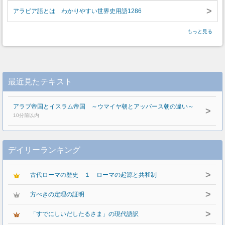
>
アラビア語とは わかりやすい世界史用語1286
もっと見る
最近見たテキスト
アラブ帝国とイスラム帝国 ～ウマイヤ朝とアッバース朝の違い～
>
10分前以内
デイリーランキング
>
古代ローマの歴史 １ ローマの起源と共和制
>
方べきの定理の証明
>
「すでにしいだしたるさま」の現代語訳