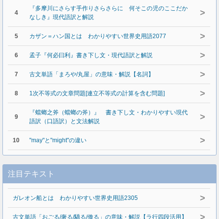
『多摩川にさらす手作りさらさらに 何そこの児のここだか
>
4
なしき』現代語訳と解説
>
5
カザン＝ハン国とは わかりやすい世界史用語2077
>
6
孟子『何必曰利』書き下し文・現代語訳と解説
>
7
古文単語「まろや/丸屋」の意味・解説【名詞】
>
8
1次不等式の文章問題[連立不等式の計算を含む問題]
『蟷螂之斧（蟷螂の斧）』 書き下し文・わかりやすい現代
>
9
語訳（口語訳）と文法解説
>
10
"may"と"might"の違い
注目テキスト
>
ガレオン船とは わかりやすい世界史用語2305
>
古文単語「おごる/奢る/驕る/傲る」の意味・解説【ラ行四段活用】