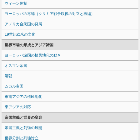
ウィーン体制
ヨーロッパの再編（クリミア戦争以後の対立と再編）
アメリカ合衆国の発展
19世紀欧米の文化
世界市場の形成とアジア諸国
ヨーロッパ諸国の植民地化の動き
オスマン帝国
清朝
ムガル帝国
東南アジアの植民地化
東アジアの対応
帝国主義と世界の変容
帝国主義と列強の展開
世界分割と列強対立