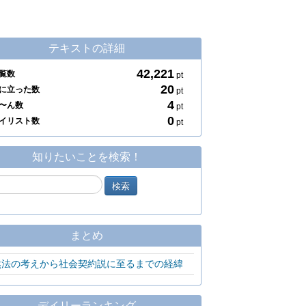
テキストの詳細
42,221
覧数
pt
20
に立った数
pt
4
〜ん数
pt
0
イリスト数
pt
知りたいことを検索！
まとめ
然法の考えから社会契約説に至るまでの経緯
デイリーランキング