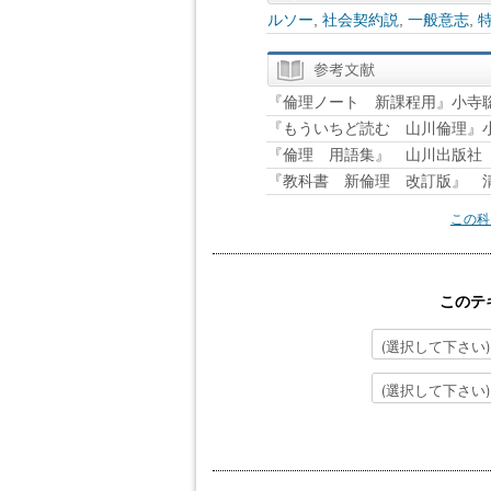
ルソー
,
社会契約説
,
一般意志
,
『倫理ノート 新課程用』小寺
『もういちど読む 山川倫理』
『倫理 用語集』 山川出版社
『教科書 新倫理 改訂版』 
この科
このテ