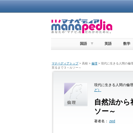
国語
英語
数学
マナペディアトップ
> 高校 >
倫理
> 現代に生きる人間の倫理
至るまで３～ルソー～
現代に生きる人間の倫理 
ど）
自然法から
ソー～
著者名：
zed