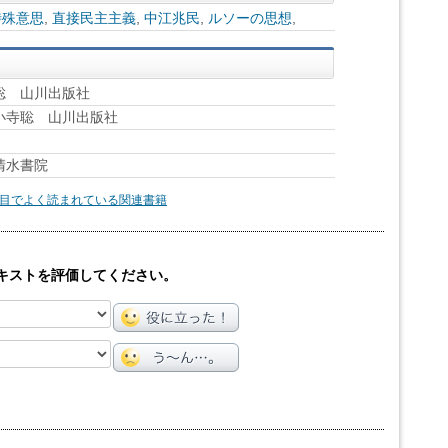
特殊意思
,
直接民主主義
,
中江兆民
,
ルソーの思想
,
聡 山川出版社
小寺聡 山川出版社
清水書院
目でよく読まれている関連書籍
キストを評価してください。