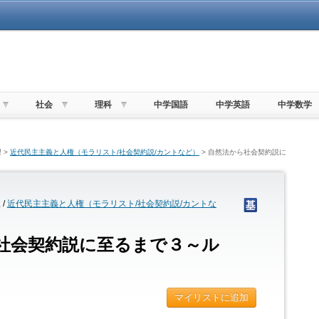
社会
理科
中学国語
中学英語
中学数学
 >
近代民主主義と人権（モラリスト/社会契約説/カントなど）
> 自然法から社会契約説に
/
近代民主主義と人権（モラリスト/社会契約説/カントな
社会契約説に至るまで３～ル
マイリストに追加