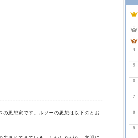
4
5
6
7
8
スの思想家です。ルソーの思想は以下のとお
9
で生まれてきている。しかしながら、文明に