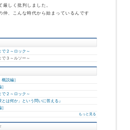
て厳しく批判しました。
の仲、こんな時代から始まっているんです
まで２～ロック～
まで３～ルソー～
・概説編］
編］
まで２～ロック～
蒙とは何か」という問いに答える』
編］
もっと見る