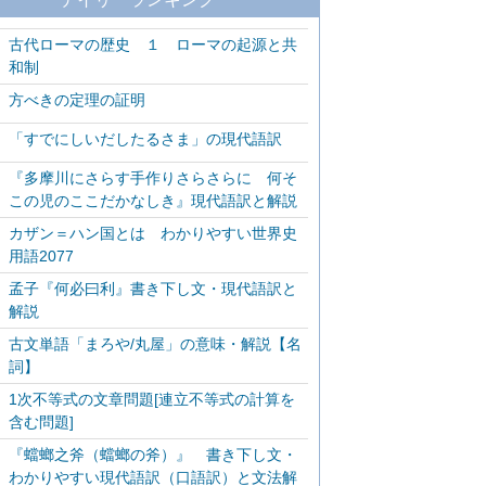
古代ローマの歴史 １ ローマの起源と共
和制
方べきの定理の証明
「すでにしいだしたるさま」の現代語訳
『多摩川にさらす手作りさらさらに 何そ
この児のここだかなしき』現代語訳と解説
カザン＝ハン国とは わかりやすい世界史
用語2077
孟子『何必曰利』書き下し文・現代語訳と
解説
古文単語「まろや/丸屋」の意味・解説【名
詞】
1次不等式の文章問題[連立不等式の計算を
含む問題]
『蟷螂之斧（蟷螂の斧）』 書き下し文・
わかりやすい現代語訳（口語訳）と文法解