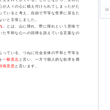
心が人々の心に植え付けられてしまったがた
10
っていると考え、自由で平等な世界に戻るた
ないと主張しました。
れ
」とは、山に帰れ、野に帰れという意味で
いた平和な心への回帰を訴えている言葉なの
もっている、つねに社会全体の平和と平等を
を
一般意志
と言い、一方で個人的な欲求を満
特殊意思
と言います。