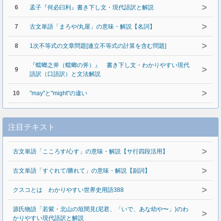
>
6
孟子『何必曰利』書き下し文・現代語訳と解説
>
7
古文単語「まろや/丸屋」の意味・解説【名詞】
>
8
1次不等式の文章問題[連立不等式の計算を含む問題]
『蟷螂之斧（蟷螂の斧）』 書き下し文・わかりやすい現代
>
9
語訳（口語訳）と文法解説
>
10
"may"と"might"の違い
注目テキスト
>
古文単語「こころす/心す」の意味・解説【サ行四段活用】
>
古文単語「すぐれて/勝れて」の意味・解説【副詞】
>
クスコとは わかりやすい世界史用語388
源氏物語「若紫・北山の垣間見(尼君、「いで、あな幼や〜」)のわ
>
かりやすい現代語訳と解説