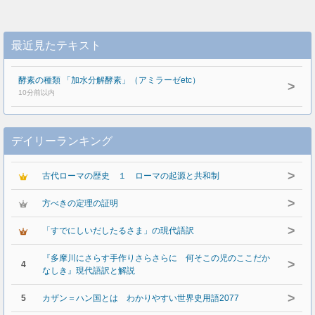
最近見たテキスト
酵素の種類 「加水分解酵素」（アミラーゼetc）
>
10分前以内
デイリーランキング
>
古代ローマの歴史 １ ローマの起源と共和制
>
方べきの定理の証明
>
「すでにしいだしたるさま」の現代語訳
『多摩川にさらす手作りさらさらに 何そこの児のここだか
>
4
なしき』現代語訳と解説
>
5
カザン＝ハン国とは わかりやすい世界史用語2077