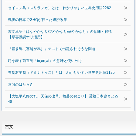
>
セイロン島（スリランカ）とは わかりやすい世界史用語2262
>
戦後の日本でGHQが行った経済政策
古文単語「はなやかなり/花やかなり/華やかなり」の意味・解説
>
【形容動詞ナリ活用】
>
『塞翁馬（塞翁が馬）』テストで出題されそうな問題
>
時を表す前置詞「in,on,at」の意味と使い分け
>
専制君主制（ドミナトゥス）とは わかりやすい世界史用語1125
>
蒸散のはたらき
【大塩平八郎の乱、天保の改革、雄藩のおこり】 受験日本史まとめ
>
48
古文