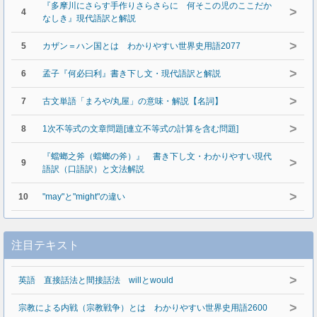
『多摩川にさらす手作りさらさらに 何そこの児のここだか
>
4
なしき』現代語訳と解説
>
5
カザン＝ハン国とは わかりやすい世界史用語2077
>
6
孟子『何必曰利』書き下し文・現代語訳と解説
>
7
古文単語「まろや/丸屋」の意味・解説【名詞】
>
8
1次不等式の文章問題[連立不等式の計算を含む問題]
『蟷螂之斧（蟷螂の斧）』 書き下し文・わかりやすい現代
>
9
語訳（口語訳）と文法解説
>
10
"may"と"might"の違い
注目テキスト
>
英語 直接話法と間接話法 willとwould
>
宗教による内戦（宗教戦争）とは わかりやすい世界史用語2600