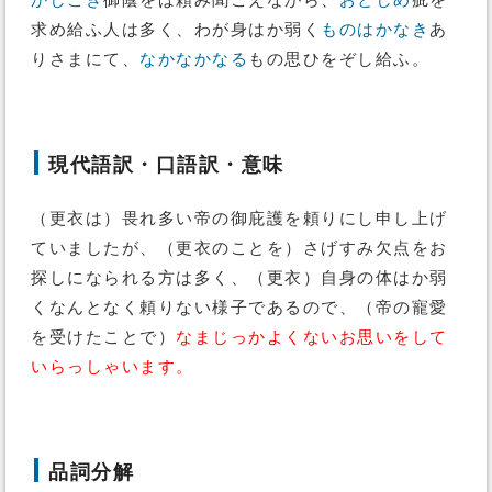
かしこき
御蔭をば頼み聞こえながら、
おとしめ
疵を
求め給ふ人は多く、わが身はか弱く
ものはかなき
あ
りさまにて、
なかなかなる
もの思ひをぞし給ふ。
現代語訳・口語訳・意味
（更衣は）畏れ多い帝の御庇護を頼りにし申し上げ
ていましたが、（更衣のことを）さげすみ欠点をお
探しになられる方は多く、（更衣）自身の体はか弱
くなんとなく頼りない様子であるので、（帝の寵愛
を受けたことで）
なまじっかよくないお思いをして
いらっしゃいます。
品詞分解