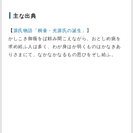
主な出典
【
源氏物語「桐壷・光源氏の誕生」
】
かしこき御蔭をば頼み聞こえながら、おとしめ疵を
求め給ふ人は多く、わが身はか弱くものはかなきあ
りさまにて、なかなかなるもの思ひをぞし給ふ。