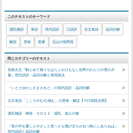
このテキストのキーワード
源氏物語
単語
現代語訳
口語訳
古文単語
品詞分解
解説
意味
若紫
北山の垣間見
同じカテゴリーのテキスト
>
高校古文『駒とめて袖うちはらふかげもなし佐野のわたりの雪の夕
暮』現代語訳・品詞分解と表現技法
>
「いとどゆかしさまされど」の現代語訳・品詞分解
>
古文単語「こころやむ/心病む」の意味・解説【マ行四段活用】
>
源氏物語 桐壺 その２２ 源氏、成人の後
>
『世の中を憂しとやさしと思へども飛び立ちかねつ鳥にしあらねば』
現代語訳と品詞分解