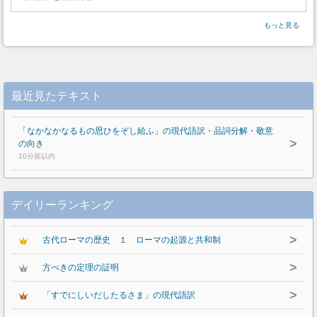
もっと見る
最近見たテキスト
「なかなかなるもの思ひをぞし給ふ」の現代語訳・品詞分解・敬意
>
の向き
10分前以内
デイリーランキング
>
古代ローマの歴史 １ ローマの起源と共和制
>
方べきの定理の証明
>
「すでにしいだしたるさま」の現代語訳