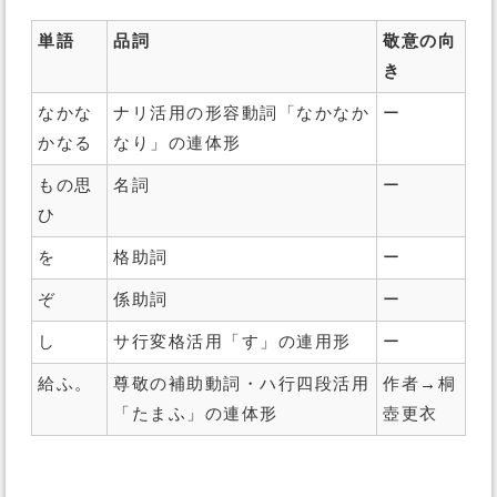
単語
品詞
敬意の向
き
なかな
ナリ活用の形容動詞「なかなか
ー
かなる
なり」の連体形
もの思
名詞
ー
ひ
を
格助詞
ー
ぞ
係助詞
ー
し
サ行変格活用「す」の連用形
ー
給ふ。
尊敬の補助動詞・ハ行四段活用
作者→桐
「たまふ」の連体形
壺更衣