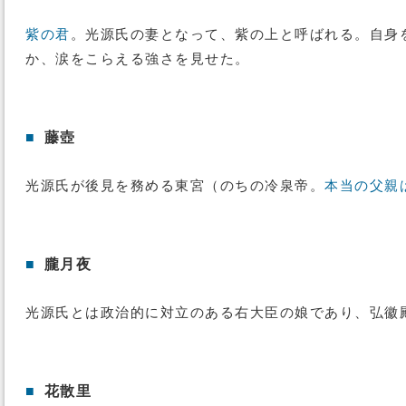
紫の君
。光源氏の妻となって、紫の上と呼ばれる。自身
か、涙をこらえる強さを見せた。
■
藤壺
光源氏が後見を務める東宮（のちの冷泉帝。
本当の父親
■
朧月夜
光源氏とは政治的に対立のある右大臣の娘であり、弘徽
■
花散里