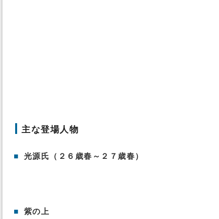
主な登場人物
■
光源氏（２６歳春～２７歳春）
■
紫の上