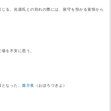
案じる。光源氏との別れの際には、留守を預かる覚悟から
立場を不安に思う。
因となった。
朧月夜
（おぼろづきよ）