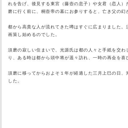
れを告げ、後見する東宮（藤壺の息子）や女君（恋人）
磨に行く前に、桐壺帝の墓にお参りすると、亡き父の幻
都から高貴な人が流れてきた噂はすぐに広まりました。
画策し始めるのでした。
須磨の寂しい住まいで、光源氏は都の人々と手紙を交わ
り、ある時は都から頭中将が遥々訪れ、一時の再会を喜
須磨に移ってからおよそ１年が経過した三月上巳の日、
した。