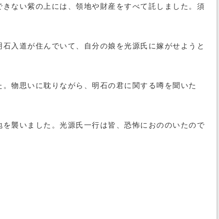
できない紫の上には、領地や財産をすべて託しました。須
明石入道が住んでいて、自分の娘を光源氏に嫁がせようと
た。物思いに耽りながら、明石の君に関する噂を聞いた
地を襲いました。光源氏一行は皆、恐怖におののいたので