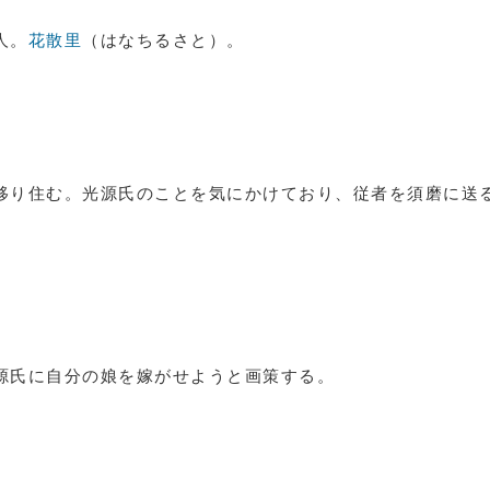
人。
花散里
（はなちるさと）。
移り住む。光源氏のことを気にかけており、従者を須磨に送
源氏に自分の娘を嫁がせようと画策する。