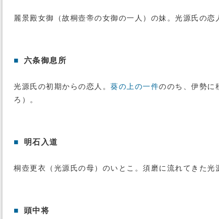
麗景殿女御（故桐壺帝の女御の一人）の妹。光源氏の恋
■
六条御息所
光源氏の初期からの恋人。
葵の上の一件
ののち、伊勢に
ろ）。
■
明石入道
桐壺更衣（光源氏の母）のいとこ。須磨に流れてきた光
■
頭中将