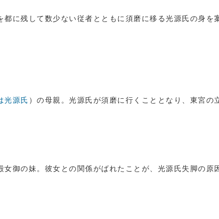
を都に残して数少ない従者とともに須磨に移る光源氏の身を
は光源氏
）の母親。光源氏が須磨に行くこととなり、東宮の
殿女御の妹。彼女との関係がばれたことが、光源氏失脚の原