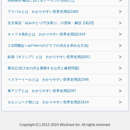
>
高校物理 磁気におけるクーロンの法則とは
>
アクバルとは わかりやすい世界史用語2365
>
古文単語「ゆみやとり/弓矢取り」の意味・解説【名詞】
>
キャフタ条約とは わかりやすい世界史用語2419
>
２次関数[y＝ax²+bx+cのグラフの頂点を求める方法]
>
奴隷《ギリシア》とは わかりやすい世界史用語931
>
乗法公式[３次の式を展開する公式と練習問題]
>
イスマーイールとは わかりやすい世界史用語2346
>
東アジアとは わかりやすい世界史用語267
>
セルジューク朝とは わかりやすい世界史用語1614
Copyright (C) 2012-2024 Wizshare Inc. All rights reserved.