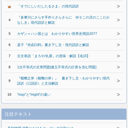
>
「すでにしいだしたるさま」の現代語訳
『多摩川にさらす手作りさらさらに 何そこの児のここだか
>
4
なしき』現代語訳と解説
>
5
カザン＝ハン国とは わかりやすい世界史用語2077
>
6
孟子『何必曰利』書き下し文・現代語訳と解説
>
7
古文単語「まろや/丸屋」の意味・解説【名詞】
>
8
1次不等式の文章問題[連立不等式の計算を含む問題]
『蟷螂之斧（蟷螂の斧）』 書き下し文・わかりやすい現代
>
9
語訳（口語訳）と文法解説
>
10
"may"と"might"の違い
注目テキスト