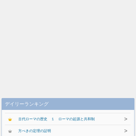
デイリーランキング
>
古代ローマの歴史 １ ローマの起源と共和制
>
方べきの定理の証明