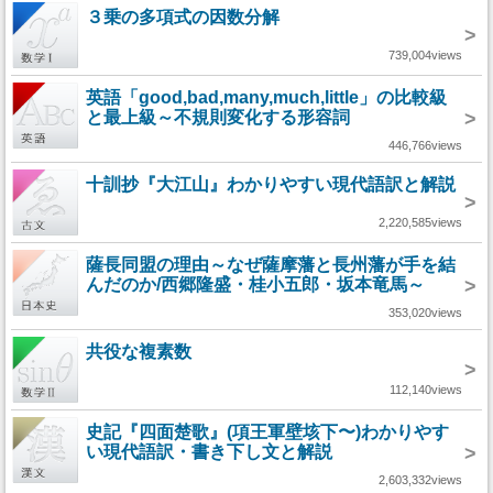
３乗の多項式の因数分解
>
739,004views
英語「good,bad,many,much,little」の比較級
と最上級～不規則変化する形容詞
>
446,766views
十訓抄『大江山』わかりやすい現代語訳と解説
>
2,220,585views
薩長同盟の理由～なぜ薩摩藩と長州藩が手を結
んだのか/西郷隆盛・桂小五郎・坂本竜馬～
>
353,020views
共役な複素数
>
112,140views
史記『四面楚歌』(項王軍壁垓下〜)わかりやす
い現代語訳・書き下し文と解説
>
2,603,332views