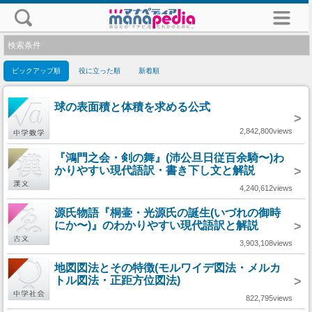
検索条件
ピックアップ順
役に立った順
新着順
球の表面積と体積を求める公式
>
2,842,800views
『鴻門之会・剣の舞』(沛公旦日従百余騎〜)わ
かりやすい現代語訳・書き下し文と解説
>
4,240,612views
源氏物語『桐壷・光源氏の誕生(いづれの御時
にか〜)』のわかりやすい現代語訳と解説
>
3,903,108views
地図図法とその特徴(モルワイデ図法・メルカ
トル図法・正距方位図法)
>
822,795views