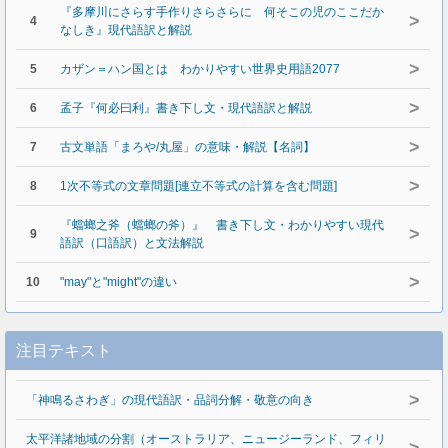
『多摩川にさらす手作りさらさらに 何そこの児のここだか
>
4
なしき』現代語訳と解説
>
5
カザン＝ハン国とは わかりやすい世界史用語2077
>
6
孟子『何必曰利』書き下し文・現代語訳と解説
>
7
古文単語「まろや/丸屋」の意味・解説【名詞】
>
8
1次不等式の文章問題[連立不等式の計算を含む問題]
『蟷螂之斧（蟷螂の斧）』 書き下し文・わかりやすい現代
>
9
語訳（口語訳）と文法解説
>
10
"may"と"might"の違い
注目テキスト
>
「神鳴るさわぎ」の現代語訳・品詞分解・敬意の向き
太平洋諸地域の分割（オーストラリア、ニュージーランド、フィリ