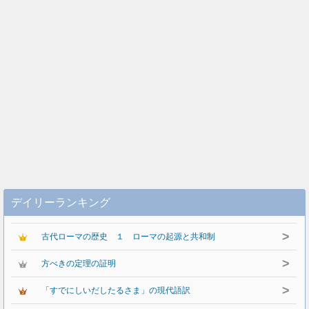
デイリーランキング
>
古代ローマの歴史 １ ローマの起源と共和制
>
方べきの定理の証明
>
「すでにしいだしたるさま」の現代語訳