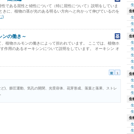
特性である屈性と傾性について（特に屈性について）説明をしていま
生
るときに、植物の茎が光のある明るい方向へと向かって伸びているのを
む)
シンの働き～
生
て、植物ホルモンの働きによって担われています。 ここでは、植物ホ
す作用のあるオーキシンについて説明をしています。 オーキシン オ
生
前
1
生
など)、膨圧運動、気孔の開閉、光受容体、花芽形成、落葉と落果、ストレ
。
生
生