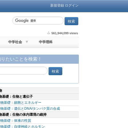
新規登録
ログイン
561,944,099 views
中学社会
中学理科
知りたいことを検索！
物
物基礎：生物と遺伝子
生物基礎：細胞とエネルギー
生物基礎：遺伝とDNA/タンパク質の合成
物基礎：生物の体内環境の維持
生物基礎：体液の性質
生物基礎：自律神経とホルモン