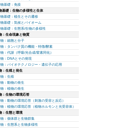
生物基礎：免疫
物基礎：生物の多様性と生体
生物基礎：植生とその遷移
生物基礎：気候とバイオーム
生物基礎：生態系/生物の多様性
物：生命現象と物質
生物：細胞と分子
生物：タンパク質の機能・特徴/酵素
物：代謝（呼吸/光合成/窒素同化）
生物：DNAとその発現
生物：バイオテクノロジー・遺伝子の応用
物：生殖と発生
生物：生殖
生物：動物の発生
生物：植物の発生
物：生物の環境応答
生物：動物の環境応答（刺激の受容と反応）
生物：植物の環境応答（植物ホルモンと光受容体）
物：生態と環境
生物：個体群と生物群集
生物：生態系と生物多様性