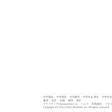
中学国語
|
中学英語
|
中学数学
|
中学社会 歴史
|
中学社会
倫理
|
化学
|
生物
|
物理
|
地学
|
マナペディア(manapedia)とは
|
ヘルプ
|
利用規約
|
プラ
Copyright (C) 2012-2024 Wizshare Inc. All rights reserved.