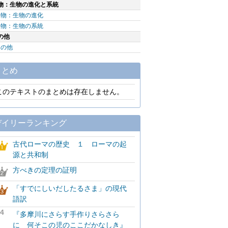
物：生物の進化と系統
生物：生物の進化
生物：生物の系統
の他
その他
まとめ
このテキストのまとめは存在しません。
デイリーランキング
古代ローマの歴史 １ ローマの起
源と共和制
方べきの定理の証明
「すでにしいだしたるさま」の現代
語訳
4
『多摩川にさらす手作りさらさら
に 何そこの児のここだかなしき』