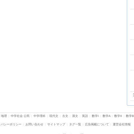
 地理
|
中学社会 公民
|
中学理科
|
現代文
|
古文
|
漢文
|
英語
|
数学I
|
数学A
|
数学II
|
数学B
イバシーポリシー
|
お問い合わせ
|
サイトマップ
|
タグ一覧
|
広告掲載について
|
運営会社情報