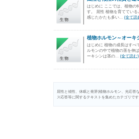
はじめに ここでは、植物の
す。 屈性 植物を育ててい
感じたかたも多い...
(全て読
植物ホルモン～オーキ
はじめに 植物の成長はすべ
ルモンの中で植物の茎を伸ば
ーキシンは茎の...
(全て読む)
屈性と傾性、休眠と発芽(植物ホルモン、光応答
ス応答等に関するテキストを集めたカテゴリです