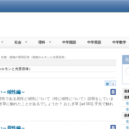
社会
理科
中学国語
中学英語
中学数学
 > 生物：植物の環境応答（植物ホルモンと光受容体）
ホルモンと光受容体）
前
1
生
い～傾性編～
生
特性である屈性と傾性について（特に傾性について）説明をしていま
草に触れたことがあるでしょうか？ おじぎ草 [ad 001] 手先で触れ
生
い～屈性編～