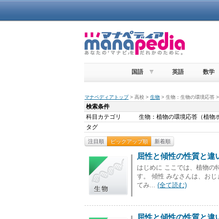
国語
英語
数学
マナペディアトップ
> 高校 >
生物
> 生物：生物の環境応答
検索条件
科目カテゴリ
生物：植物の環境応答（植物
タグ
注目順
ピックアップ順
新着順
屈性と傾性の性質と違
はじめに ここでは、植物の
す。 傾性 みなさんは、おじぎ
てみ...
(全て読む)
屈性と傾性の性質と違