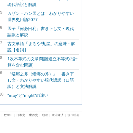
現代語訳と解説
5
カザン＝ハン国とは わかりやすい
世界史用語2077
6
孟子『何必曰利』書き下し文・現代
語訳と解説
7
古文単語「まろや/丸屋」の意味・解
説【名詞】
8
1次不等式の文章問題[連立不等式の計
算を含む問題]
9
『蟷螂之斧（蟷螂の斧）』 書き下
し文・わかりやすい現代語訳（口語
訳）と文法解説
10
"may"と"might"の違い
|
数学III
|
日本史
|
世界史
|
地理
|
政治経済
|
現代社会
|