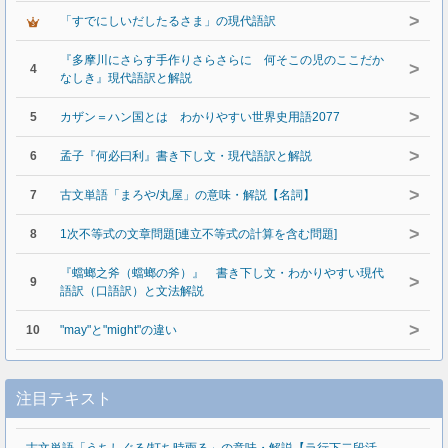
>
「すでにしいだしたるさま」の現代語訳
『多摩川にさらす手作りさらさらに 何そこの児のここだか
>
4
なしき』現代語訳と解説
>
5
カザン＝ハン国とは わかりやすい世界史用語2077
>
6
孟子『何必曰利』書き下し文・現代語訳と解説
>
7
古文単語「まろや/丸屋」の意味・解説【名詞】
>
8
1次不等式の文章問題[連立不等式の計算を含む問題]
『蟷螂之斧（蟷螂の斧）』 書き下し文・わかりやすい現代
>
9
語訳（口語訳）と文法解説
>
10
"may"と"might"の違い
注目テキスト
古文単語「うちしぐる/打ち時雨る」の意味・解説【ラ行下二段活