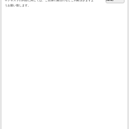
※テキストの内容に関しては、ご自身の責任のもとご判断頂きますよ
うお願い致します。