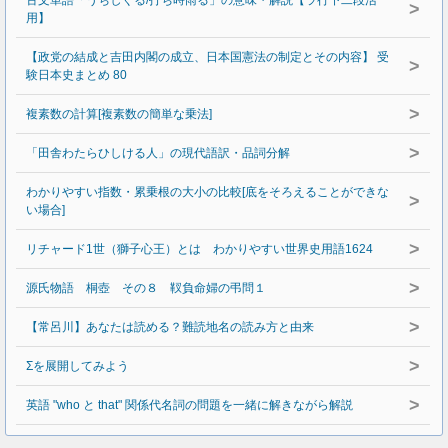
>
用】
【政党の結成と吉田内閣の成立、日本国憲法の制定とその内容】 受
>
験日本史まとめ 80
>
複素数の計算[複素数の簡単な乗法]
>
「田舎わたらひしける人」の現代語訳・品詞分解
わかりやすい指数・累乗根の大小の比較[底をそろえることができな
>
い場合]
>
リチャード1世（獅子心王）とは わかりやすい世界史用語1624
>
源氏物語 桐壺 その８ 靫負命婦の弔問１
>
【常呂川】あなたは読める？難読地名の読み方と由来
>
Σを展開してみよう
>
英語 "who と that" 関係代名詞の問題を一緒に解きながら解説