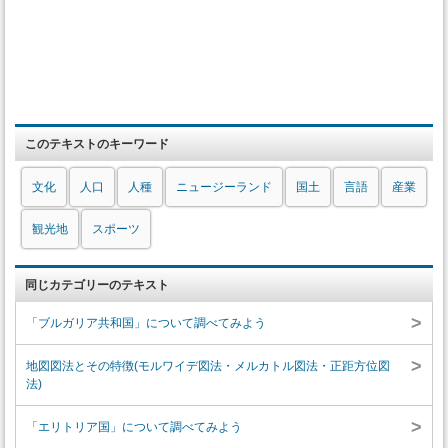
このテキストのキーワード
文化
人口
人種
ニュージーランド
国土
言語
産業
観光地
スポーツ
同じカテゴリーのテキスト
>
「ブルガリア共和国」について調べてみよう
>
地図図法とその特徴(モルワイデ図法・メルカトル図法・正距方位図
法)
>
「エリトリア国」について調べてみよう