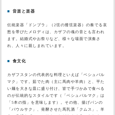
■
音楽と楽器
伝統楽器「ドンブラ」（2弦の撥弦楽器）の奏でる哀
愁を帯びたメロディは、カザフの魂の音とも言われ
ます。結婚式やお祭りなど、様々な場面で演奏さ
れ、人々に親しまれています。
■
食文化
カザフスタンの代表的な料理といえば「ベシュバル
マク」です。茹でた肉（主に馬肉や羊肉）と、平た
い麺を大きな皿に盛り付け、皆で手づかみで食べる
のが伝統的なスタイルです（「ベシュバルマク」は
「5本の指」を意味します）。その他、揚げパンの
「バウルサク」、発酵させた馬乳酒「クムス」、羊