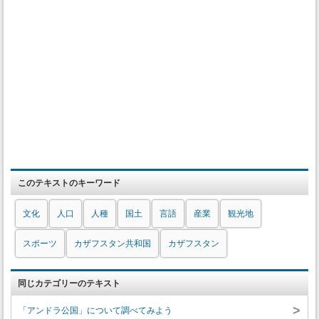
このテキストのキーワード
文化
人口
人種
国土
言語
産業
観光地
スポーツ
カザフスタン共和国
カザフスタン
同じカテゴリーのテキスト
>
「アンドラ公国」について調べてみよう