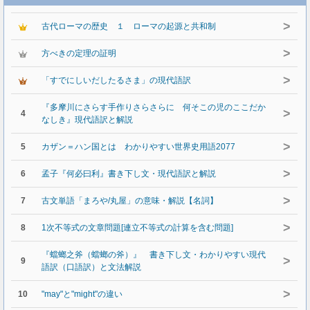
>
古代ローマの歴史 １ ローマの起源と共和制
>
方べきの定理の証明
>
「すでにしいだしたるさま」の現代語訳
『多摩川にさらす手作りさらさらに 何そこの児のここだか
>
4
なしき』現代語訳と解説
>
5
カザン＝ハン国とは わかりやすい世界史用語2077
>
6
孟子『何必曰利』書き下し文・現代語訳と解説
>
7
古文単語「まろや/丸屋」の意味・解説【名詞】
>
8
1次不等式の文章問題[連立不等式の計算を含む問題]
『蟷螂之斧（蟷螂の斧）』 書き下し文・わかりやすい現代
>
9
語訳（口語訳）と文法解説
>
10
"may"と"might"の違い