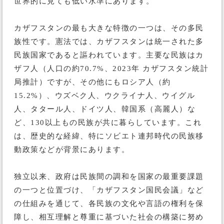
世界的に見ても低い水準にあります。
カザフスタンの最も大きな特徴の一つは、その多民
族性です。憲法では、カザフスタンは統一された多
民族国家であると謳われています。主要な民族はカ
ザフ人（人口の約70.7%、2023年 カザフスタン統計
局推計）ですが、その他にもロシア人（約
15.2%）、ウズベク人、ウクライナ人、ウイグル
人、タタール人、ドイツ人、韓国系（高麗人）な
ど、130以上もの民族が共に暮らしています。これ
は、歴史的な経緯、特にソビエト連邦時代の民族移
動政策などが背景にあります。
独立以来、政府は民族間の調和を国家の最重要課題
の一つと位置づけ、「カザフスタン国民会議」など
の仕組みを通じて、各民族の文化や言語の権利を保
障し、相互理解と尊重に基づいた社会の構築に努め