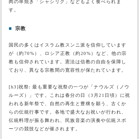
肉の串焼き「シャシリク」などもよく食べられま
す。
■
宗教
国民の多くはイスラム教スンニ派を信仰しています
が（約70%）、ロシア正教（約20%）など、他の宗
教も信仰されています。憲法は信教の自由を保障し
ており、異なる宗教間の寛容性が保たれています。
[h3]祝祭: 最も重要な祝祭の一つが「ナウルズ（ノウ
ルーズ）」です。これは春分の日（3月21日頃）に祝
われる新年祭で、自然の再生と豊穣を願う、古くか
らの伝統行事です。各地で盛大なお祝いが行われ、
伝統料理が振る舞われ、民族音楽の演奏や伝統スポ
ーツの競技などが催されます。