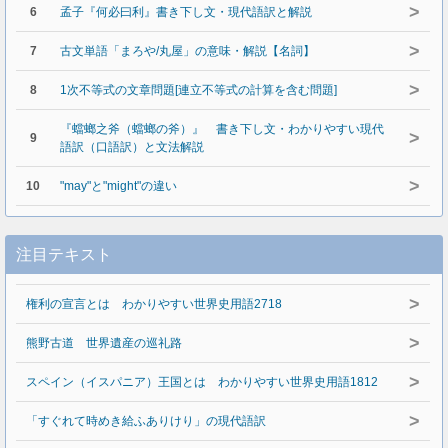
>
6
孟子『何必曰利』書き下し文・現代語訳と解説
>
7
古文単語「まろや/丸屋」の意味・解説【名詞】
>
8
1次不等式の文章問題[連立不等式の計算を含む問題]
『蟷螂之斧（蟷螂の斧）』 書き下し文・わかりやすい現代
>
9
語訳（口語訳）と文法解説
>
10
"may"と"might"の違い
注目テキスト
>
権利の宣言とは わかりやすい世界史用語2718
>
熊野古道 世界遺産の巡礼路
>
スペイン（イスパニア）王国とは わかりやすい世界史用語1812
>
「すぐれて時めき給ふありけり」の現代語訳