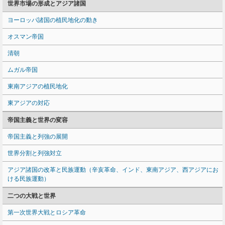
世界市場の形成とアジア諸国
ヨーロッパ諸国の植民地化の動き
オスマン帝国
清朝
ムガル帝国
東南アジアの植民地化
東アジアの対応
帝国主義と世界の変容
帝国主義と列強の展開
世界分割と列強対立
アジア諸国の改革と民族運動（辛亥革命、インド、東南アジア、西アジアにお
ける民族運動）
二つの大戦と世界
第一次世界大戦とロシア革命