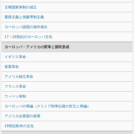
主権国家体制の成立
重商主義と啓蒙専制主義
ヨーロッパ諸国の海外進出
17～18世紀のヨーロッパ文化
ヨーロッパ・アメリカの変革と国民形成
イギリス革命
産業革命
アメリカ独立革命
フランス革命
ウィーン体制
ヨーロッパの再編（クリミア戦争以後の対立と再編）
アメリカ合衆国の発展
19世紀欧米の文化