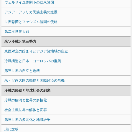
ヴェルサイユ体制下の欧米諸国
アジア・アフリカ民族主義の進展
世界恐慌とファシズム諸国の侵略
第二次世界大戦
米ソ冷戦と第三勢力
東西対立の始まりとアジア諸地域の自立
冷戦構造と日本・ヨーロッパの復興
第三世界の自立と危機
米・ソ両大国の動揺と国際経済の危機
冷戦の終結と地球社会の到来
冷戦の解消と世界の多極化
社会主義世界の解体と変容
第三世界の多元化と地域紛争
現代文明