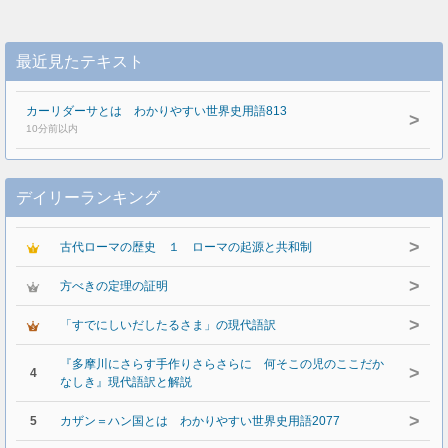
最近見たテキスト
カーリダーサとは わかりやすい世界史用語813
>
10分前以内
デイリーランキング
>
古代ローマの歴史 １ ローマの起源と共和制
>
方べきの定理の証明
>
「すでにしいだしたるさま」の現代語訳
『多摩川にさらす手作りさらさらに 何そこの児のここだか
>
4
なしき』現代語訳と解説
>
5
カザン＝ハン国とは わかりやすい世界史用語2077