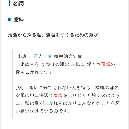
名詞
■
意味
海藻から採る塩、藻塩をつくるための海水
。
[出典]
：
百人一首
権中納言定家
「来ぬ人を まつほの浦の 夕凪に 焼くや
藻塩
の
身もこがれつつ」
[訳]
：逢いに来てくれない人を待ち、松帆の浦の
夕凪の頃に海辺で
藻塩
をじりじりと焼く火のよう
に、私は身がこがれんばかりにあなたのことを恋
い慕い続けているのです。