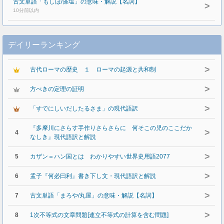
古文単語「もしほ/藻塩」の意味・解説【名詞】
>
10分前以内
デイリーランキング
>
古代ローマの歴史 １ ローマの起源と共和制
>
方べきの定理の証明
>
「すでにしいだしたるさま」の現代語訳
『多摩川にさらす手作りさらさらに 何そこの児のここだか
>
4
なしき』現代語訳と解説
>
5
カザン＝ハン国とは わかりやすい世界史用語2077
>
6
孟子『何必曰利』書き下し文・現代語訳と解説
>
7
古文単語「まろや/丸屋」の意味・解説【名詞】
>
8
1次不等式の文章問題[連立不等式の計算を含む問題]