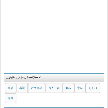
このテキストのキーワード
単語
名詞
古文単語
百人一首
解説
意味
もしほ
藻塩