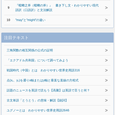
『蟷螂之斧（蟷螂の斧）』 書き下し文・わかりやすい現代
>
9
語訳（口語訳）と文法解説
>
10
"may"と"might"の違い
注目テキスト
>
三角関数の相互関係の公式の証明
>
「エクアドル共和国」について調べてみよう
>
戦国時代（中国）とは わかりやすい世界史用語316
>
点(x₁、y₁)を通りx軸またはy軸と垂直な直線の方程式
>
話題のニュースを英語で読もう【高騰】は英語で言うと何？
>
古文単語「とうとう」の意味・解説【副詞】
>
ユグノーとは わかりやすい世界史用語2646