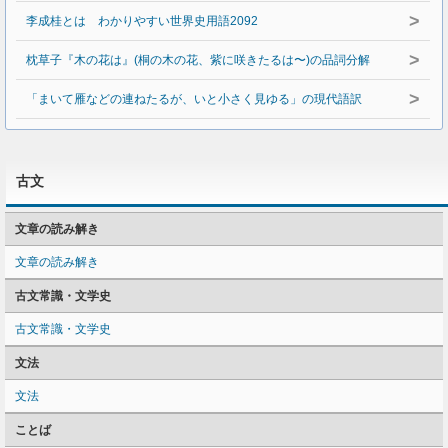
>
李成桂とは わかりやすい世界史用語2092
>
枕草子『木の花は』(桐の木の花、紫に咲きたるは〜)の品詞分解
>
「まいて雁などの連ねたるが、いと小さく見ゆる」の現代語訳
古文
文章の読み解き
文章の読み解き
古文常識・文学史
古文常識・文学史
文法
文法
ことば