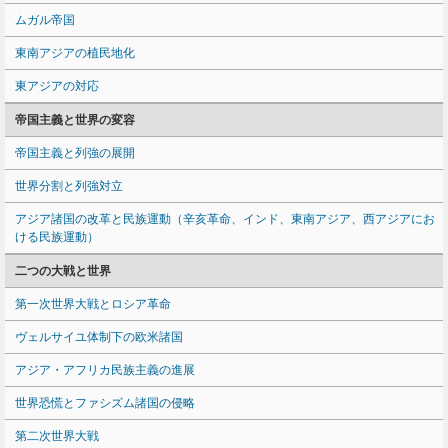
ムガル帝国
東南アジアの植民地化
東アジアの対応
帝国主義と世界の変容
帝国主義と列強の展開
世界分割と列強対立
アジア諸国の改革と民族運動（辛亥革命、インド、東南アジア、西アジアにお
ける民族運動）
二つの大戦と世界
第一次世界大戦とロシア革命
ヴェルサイユ体制下の欧米諸国
アジア・アフリカ民族主義の進展
世界恐慌とファシズム諸国の侵略
第二次世界大戦