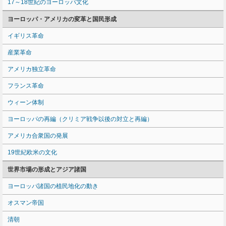
17～18世紀のヨーロッパ文化
ヨーロッパ・アメリカの変革と国民形成
イギリス革命
産業革命
アメリカ独立革命
フランス革命
ウィーン体制
ヨーロッパの再編（クリミア戦争以後の対立と再編）
アメリカ合衆国の発展
19世紀欧米の文化
世界市場の形成とアジア諸国
ヨーロッパ諸国の植民地化の動き
オスマン帝国
清朝