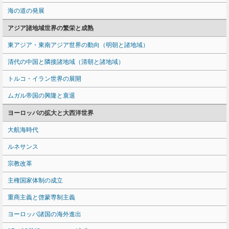
海の道の発展
アジア諸地域世界の繁栄と成熟
東アジア・東南アジア世界の動向（明朝と諸地域）
清代の中国と隣接諸地域（清朝と諸地域）
トルコ・イラン世界の展開
ムガル帝国の興隆と衰退
ヨーロッパの拡大と大西洋世界
大航海時代
ルネサンス
宗教改革
主権国家体制の成立
重商主義と啓蒙専制主義
ヨーロッパ諸国の海外進出