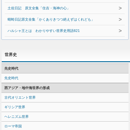
>
土佐日記 原文全集「住吉・海神の心」
>
蜻蛉日記原文全集「かくありきつつ絶えずはくれども」
>
ハルシャ王とは わかりやすい世界史用語821
世界史
先史時代
先史時代
西アジア・地中海世界の形成
古代オリエント世界
ギリシア世界
ヘレニズム世界
ローマ帝国