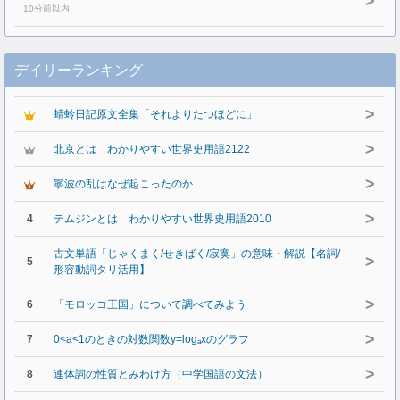
>
10分前以内
デイリーランキング
>
蜻蛉日記原文全集「それよりたつほどに」
>
北京とは わかりやすい世界史用語2122
>
寧波の乱はなぜ起こったのか
>
4
テムジンとは わかりやすい世界史用語2010
古文単語「じゃくまく/せきばく/寂寞」の意味・解説【名詞/
>
5
形容動詞タリ活用】
>
6
「モロッコ王国」について調べてみよう
>
7
0<a<1のときの対数関数y=logₐxのグラフ
>
8
連体詞の性質とみわけ方（中学国語の文法）