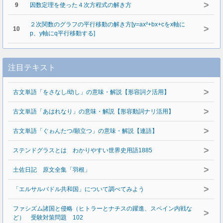
>
9
因数定理を使った４次方程式の解き方
２次関数のグラフの平行移動の解き方[y=ax²+bx+cをx軸に
>
10
p、y軸にq平行移動する]
注目テキスト
>
古文単語「をさなし/幼し」の意味・解説【形容詞ク活用】
>
古文単語「あはれなり」の意味・解説【形容動詞ナリ活用】
>
古文単語「ぐゎんたつ/願立つ」の意味・解説【連語】
>
ステンドグラスとは わかりやすい世界史用語1885
>
土佐日記 原文全集「羽根」
>
「エルサルバドル共和国」について調べてみよう
ファシズム諸国と侵略（ヒトラーとナチスの躍進、スペイン内戦な
>
ど） 受験対策問題 102