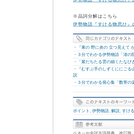
伊勢物語『すける物思ひ』
※品詞分解はこちら
伊勢物語『すける物思ひ』
・
『東の 野に炎の 立つ見えて
・
３分でわかる伊勢物語「渚の
・
「紫だちたる雲の細くたなび
・
『むすぶ手のしずくににごる
説
・
３分でわかる発心集「数寄の
ポイント
,
伊勢物語
,
解説
,
すけ
ベネッセ全訳古語辞典 改訂版 B