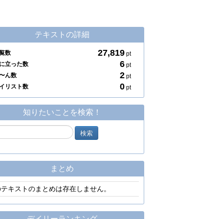
テキストの詳細
27,819
覧数
pt
6
に立った数
pt
2
〜ん数
pt
0
イリスト数
pt
知りたいことを検索！
まとめ
のテキストのまとめは存在しません。
デイリーランキング