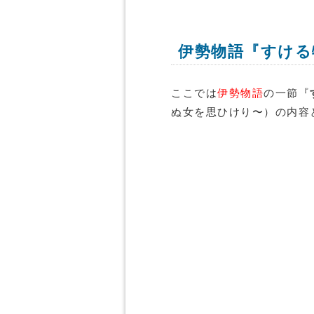
伊勢物語『すける
ここでは
伊勢物語
の一節『
ぬ女を思ひけり〜）の内容