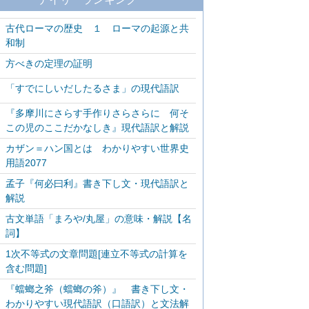
古代ローマの歴史 １ ローマの起源と共
和制
方べきの定理の証明
「すでにしいだしたるさま」の現代語訳
『多摩川にさらす手作りさらさらに 何そ
この児のここだかなしき』現代語訳と解説
カザン＝ハン国とは わかりやすい世界史
用語2077
孟子『何必曰利』書き下し文・現代語訳と
解説
古文単語「まろや/丸屋」の意味・解説【名
詞】
1次不等式の文章問題[連立不等式の計算を
含む問題]
『蟷螂之斧（蟷螂の斧）』 書き下し文・
わかりやすい現代語訳（口語訳）と文法解