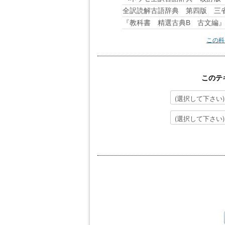
全訳読解古語辞典 第四版 三
『教科書 精選古典B 古文編
この科
このテ