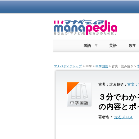
国語
英語
数学
マナペディアトップ
> 中学 >
中学国語
> 古典：読み解き >
古典：読み解き /
古文：
３分でわか
の内容とポ
著者名：
走るメロス