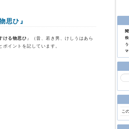
物思ひ』
閲
役
すける物思ひ
』（昔、若き男、けしうはあら
う
とポイントを記しています。
マ
こ