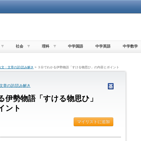
社会
理科
中学国語
中学英語
中学数学
古文：文章の訳/読み解き
> ３分でわかる伊勢物語「すける物思ひ」の内容とポイント
文章の訳/読み解き
る伊勢物語「すける物思ひ」
イント
マイリストに追加