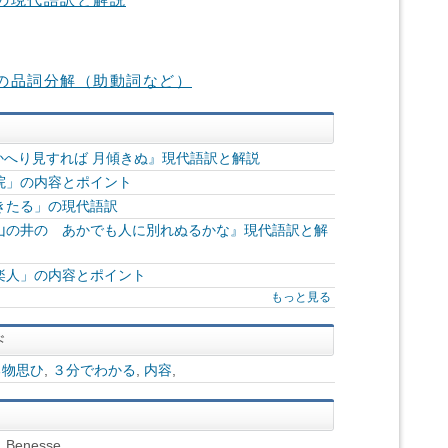
の現代語訳と解説
の品詞分解（助動詞など）
 かへり見すれば 月傾きぬ』現代語訳と解説
院」の内容とポイント
きたる」の現代語訳
山の井の あかでも人に別れぬるかな』現代語訳と解
楽人」の内容とポイント
もっと見る
る物思ひ
,
３分でわかる
,
内容
,
enesse