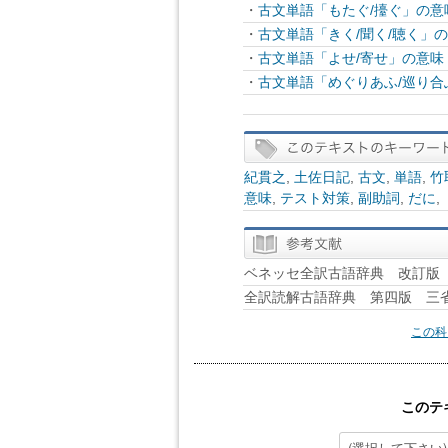
・
古文単語「もたぐ/擡ぐ」の
・
古文単語「きく/聞く/聴く」
・
古文単語「よせ/寄せ」の意味
・
古文単語「めぐりあふ/巡り合
紀貫之
,
土佐日記
,
古文
,
単語
,
竹
意味
,
テスト対策
,
副助詞
,
だに
,
ベネッセ全訳古語辞典 改訂版 B
全訳読解古語辞典 第四版 三
この科
このテ