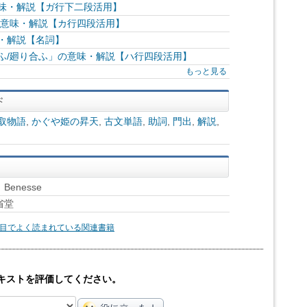
意味・解説【ガ行下二段活用】
の意味・解説【カ行四段活用】
・解説【名詞】
ふ/廻り合ふ」の意味・解説【ハ行四段活用】
もっと見る
取物語
,
かぐや姫の昇天
,
古文単語
,
助詞
,
門出
,
解説
,
enesse
省堂
目でよく読まれている関連書籍
キストを評価してください。