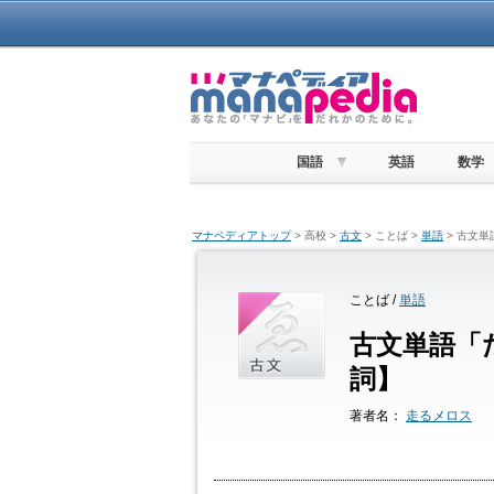
国語
英語
数学
マナペディアトップ
> 高校 >
古文
> ことば >
単語
> 古文
ことば /
単語
古文単語「
詞】
著者名：
走るメロス