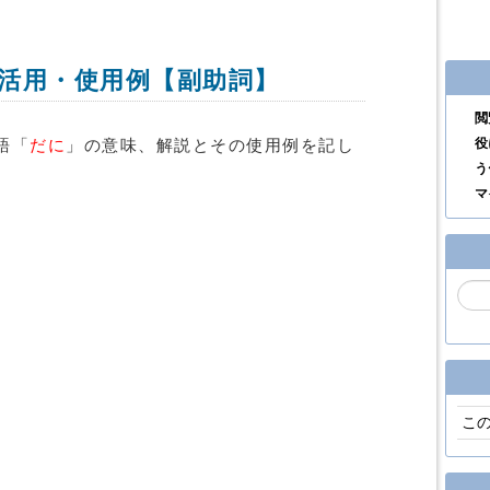
活用・使用例【副助詞】
閲
役
語「
だに
」の意味、解説とその使用例を記し
う
マ
こ