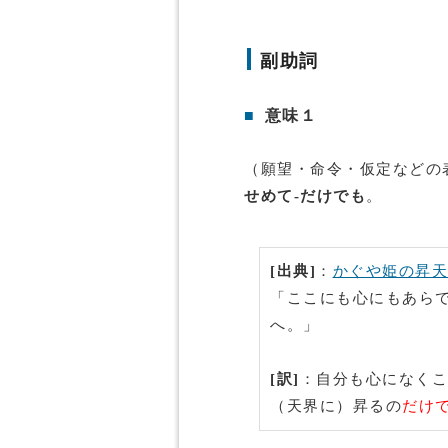
副助詞
■
意味１
（願望・命令・仮定などの
せめて-だけでも
。
[出典]
：
かぐや姫の昇天
「ここにも心にもあら
へ。」
[訳]
：自分も心になくこ
（天界に）昇るの
だけ