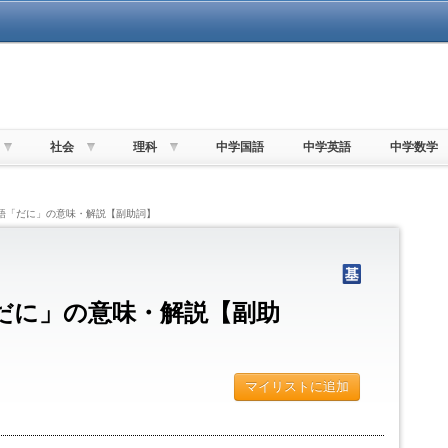
社会
理科
中学国語
中学英語
中学数学
単語「だに」の意味・解説【副助詞】
だに」の意味・解説【副助
マイリストに追加