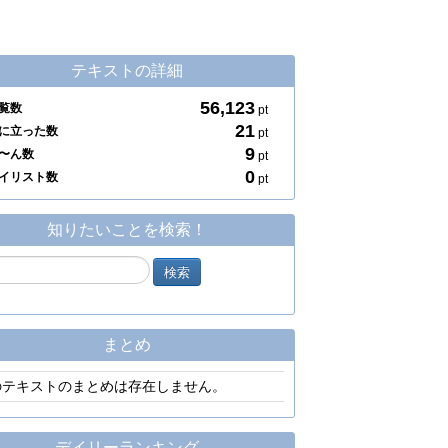
テキストの詳細
56,123
覧数
pt
21
に立った数
pt
9
〜ん数
pt
0
イリスト数
pt
知りたいことを検索！
まとめ
のテキストのまとめは存在しません。
デイリーランキング