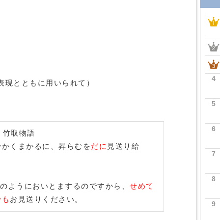
4
表現とともに用いられて）
5
6
竹取物語
でかくまかるに、昇らむを
だに
見送り給
7
8
のようにおいとまするのですから、
せめて
でも
お見送りください。
9