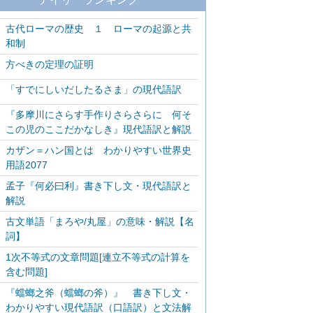
古代ローマの歴史 １ ローマの起源と共
和制
方べきの定理の証明
「すでにしいだしたるさま」の現代語訳
『多摩川にさらす手作りさらさらに 何そ
この児のここだかなしき』現代語訳と解説
カザン＝ハン国とは わかりやすい世界史
用語2077
孟子『何必曰利』書き下し文・現代語訳と
解説
古文単語「まろや/丸屋」の意味・解説【名
詞】
1次不等式の文章問題[連立不等式の計算を
含む問題]
『蟷螂之斧（蟷螂の斧）』 書き下し文・
わかりやすい現代語訳（口語訳）と文法解