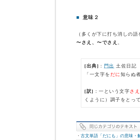
■
意味２
（多くが下に打ち消しの語
〜さえ、〜でさえ
。
[出典]
：
門出
土佐日記
「一文字を
だに
知らぬ
[訳]
：一という文字
さえ
くように）調子をとっ
・
古文単語「だにも」の意味・