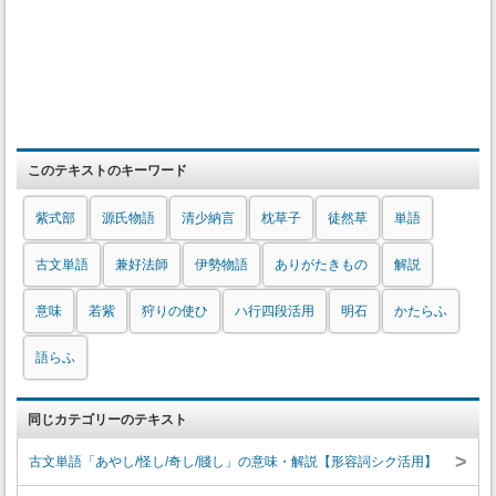
このテキストのキーワード
紫式部
源氏物語
清少納言
枕草子
徒然草
単語
古文単語
兼好法師
伊勢物語
ありがたきもの
解説
意味
若紫
狩りの使ひ
ハ行四段活用
明石
かたらふ
語らふ
同じカテゴリーのテキスト
>
古文単語「あやし/怪し/奇し/賤し」の意味・解説【形容詞シク活用】