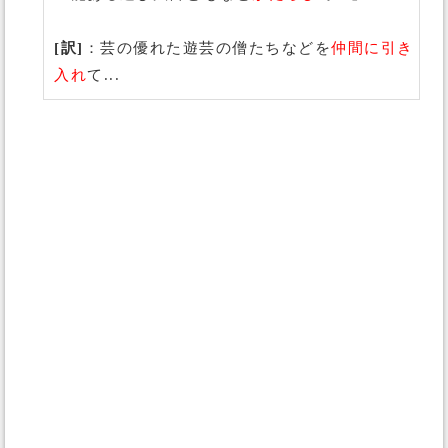
[訳]
：芸の優れた遊芸の僧たちなどを
仲間に引き
入れ
て...