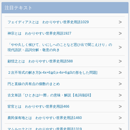
注目テキスト
>
フェイディアスとは わかりやすい世界史用語1029
>
神宗とは わかりやすい世界史用語1927
「やや久しく候ひて、いにしへのことなど思ひ出で聞こえけり」の
>
現代語訳・品詞分解・敬意の向き
>
顧愷之とは わかりやすい世界史用語588
>
２次不等式の解き方[x-4x+6≧0,x-4x+6≦0の形をした問題]
>
円と直線の共有点の個数のまとめ
>
古文単語「ひときは/一際」の意味・解説【名詞/副詞】
>
宦官とは わかりやすい世界史用語466
>
農民保有地とは わかりやすい世界史用語1460
>
マムルークとは わかりやすい世界史用語1319