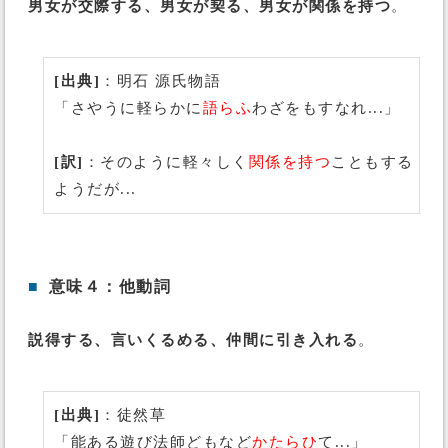
男女が交際する、男女が契る、男女が関係を持つ
。
[出典]
：明石 源氏物語
「さやうに軽らかに
語らふ
わざをもすなれ...」
[訳]
：そのように軽々しく
関係を持つ
こともする
ようだが...
■
意味４：他動詞
説得する、言いくるめる、仲間に引き入れる
。
[出典]
：徒然草
「能ある遊び法師どもなど
かたらひ
て...」