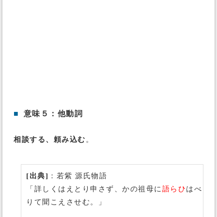
■
意味５：他動詞
相談する、頼み込む
。
[出典]
：若紫 源氏物語
「詳しくはえとり申さず、かの祖母に
語らひ
はべ
りて聞こえさせむ。」