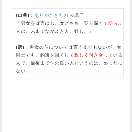
[出典]
：
ありがたきもの
枕草子
「男女をば言はじ、女どちも、契り深くて
語らふ
人の、末までなかよき人、難し。」
[訳]
：男女の仲については言うまでもないが、女
同士でも、約束を固くして
親しく付き合って
いる
人で、最後まで仲の良い人というのは、めったに
ない。