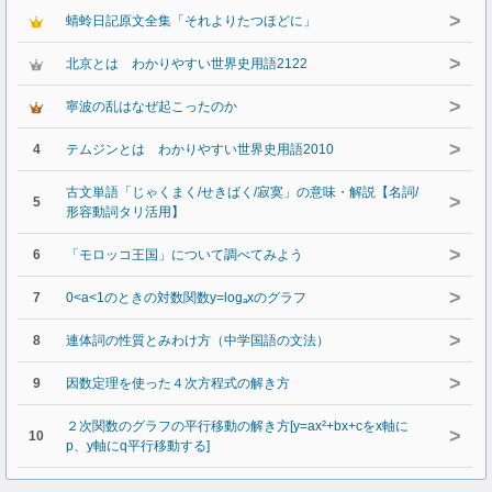
>
蜻蛉日記原文全集「それよりたつほどに」
>
北京とは わかりやすい世界史用語2122
>
寧波の乱はなぜ起こったのか
>
4
テムジンとは わかりやすい世界史用語2010
古文単語「じゃくまく/せきばく/寂寞」の意味・解説【名詞/
>
5
形容動詞タリ活用】
>
6
「モロッコ王国」について調べてみよう
>
7
0<a<1のときの対数関数y=logₐxのグラフ
>
8
連体詞の性質とみわけ方（中学国語の文法）
>
9
因数定理を使った４次方程式の解き方
２次関数のグラフの平行移動の解き方[y=ax²+bx+cをx軸に
>
10
p、y軸にq平行移動する]