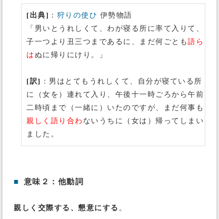
[出典]
：
狩りの使ひ
伊勢物語
「男いとうれしくて、わが寝る所に率て入りて、
子一つより丑三つまであるに、まだ何ごとも
語ら
は
ぬに帰りにけり。」
[訳]
：男はとてもうれしくて、自分が寝ている所
に（女を）連れて入り、午後十一時ごろから午前
二時頃まで（一緒に）いたのですが、まだ何事も
親しく語り合わ
ないうちに（女は）帰ってしまい
ました。
■
意味２：他動詞
親しく交際する、懇意にする
。