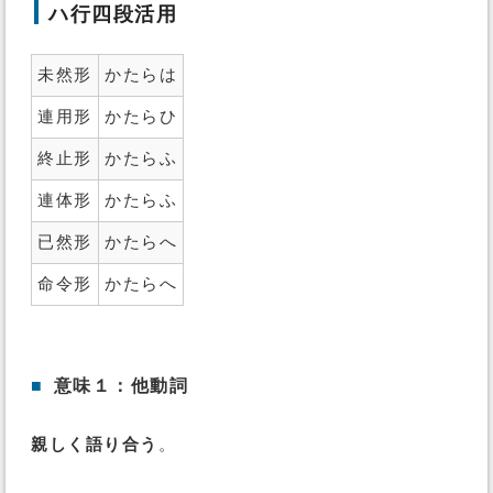
ハ行四段活用
未然形
かたらは
連用形
かたらひ
終止形
かたらふ
連体形
かたらふ
已然形
かたらへ
命令形
かたらへ
■
意味１：他動詞
親しく語り合う
。