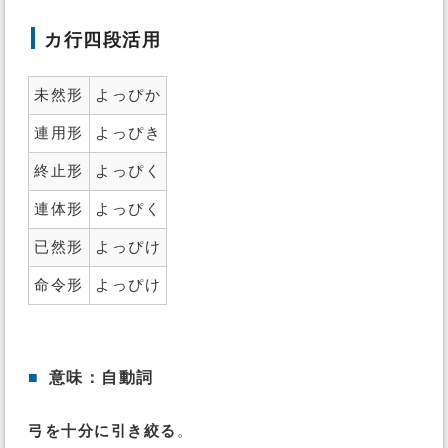
カ行四段活用
未然形
よっぴか
連用形
よっぴき
終止形
よっぴく
連体形
よっぴく
已然形
よっぴけ
命令形
よっぴけ
■
意味：自動詞
弓を十分に引き絞る
。