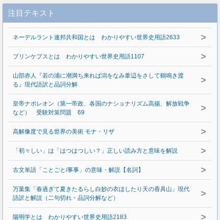
注目テキスト
>
ネーデルラント連邦共和国とは わかりやすい世界史用語2633
>
プリンケプスとは わかりやすい世界史用語1107
山部赤人『若の浦に潮満ち来れば潟をなみ葦辺をさして鶴鳴き渡
>
る』現代語訳と品詞分解
皇帝ナポレオン（第一帝政、各国のナショナリズム高揚、解放戦争
>
など） 受験対策問題 69
>
高解像度で見る世界の美術 モナ・リザ
>
「初々しい」は「はつはつしい？」正しい読み方と意味を解説
>
古文単語「ことごと/事事」の意味・解説【名詞】
万葉集「春過ぎて夏きたるらし白妙の衣ほしたり天の香具山」現代
>
語訳と解説（二句切れ・品詞分解など）
>
陽明学とは わかりやすい世界史用語2183