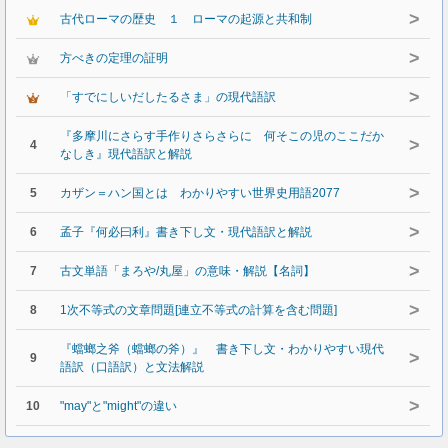
>
古代ローマの歴史 １ ローマの起源と共和制
>
方べきの定理の証明
>
「すでにしいだしたるさま」の現代語訳
『多摩川にさらす手作りさらさらに 何そこの児のここだか
>
4
なしき』現代語訳と解説
>
5
カザン＝ハン国とは わかりやすい世界史用語2077
>
6
孟子『何必曰利』書き下し文・現代語訳と解説
>
7
古文単語「まろや/丸屋」の意味・解説【名詞】
>
8
1次不等式の文章問題[連立不等式の計算を含む問題]
『蟷螂之斧（蟷螂の斧）』 書き下し文・わかりやすい現代
>
9
語訳（口語訳）と文法解説
>
10
"may"と"might"の違い