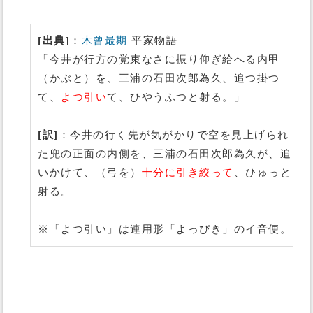
[出典]
：
木曾最期
平家物語
「今井が行方の覚束なさに振り仰ぎ給へる内甲
（かぶと）を、三浦の石田次郎為久、追つ掛つ
て、
よつ引い
て、ひやうふつと射る。」
[訳]
：今井の行く先が気がかりで空を見上げられ
た兜の正面の内側を、三浦の石田次郎為久が、追
いかけて、（弓を）
十分に引き絞って
、ひゅっと
射る。
※「よつ引い」は連用形「よっぴき」のイ音便。