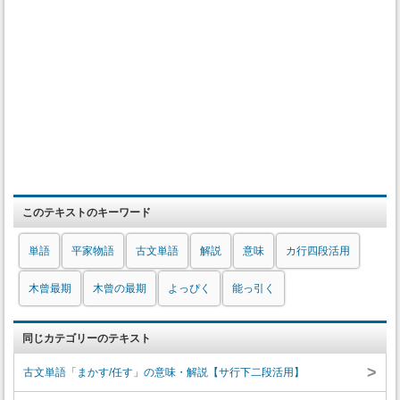
このテキストのキーワード
単語
平家物語
古文単語
解説
意味
カ行四段活用
木曾最期
木曾の最期
よっぴく
能っ引く
同じカテゴリーのテキスト
>
古文単語「まかす/任す」の意味・解説【サ行下二段活用】