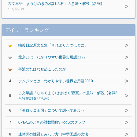
古文単語「まうけのきみ/儲けの君」の意味・解説【名詞】
>
10分前以内
デイリーランキング
>
蜻蛉日記原文全集「それよりたつほどに」
>
北京とは わかりやすい世界史用語2122
>
寧波の乱はなぜ起こったのか
>
4
テムジンとは わかりやすい世界史用語2010
古文単語「じゃくまく/せきばく/寂寞」の意味・解説【名詞/
>
5
形容動詞タリ活用】
>
6
「モロッコ王国」について調べてみよう
>
7
0<a<1のときの対数関数y=logₐxのグラフ
>
8
連体詞の性質とみわけ方（中学国語の文法）