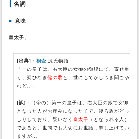
名詞
■
意味
皇太子
。
[出典]
：
桐壷
源氏物語
「一の皇子は、右大臣の女御の御腹にて、寄せ重
く、疑ひなき
儲の君
と、世にもてかしづき聞こゆ
れど...」
[訳]
：（帝の）第一の皇子は、右大臣の娘で女御
となった人がお産みになった子で、後ろ盾がどっ
しりしており、疑いなく
皇太子
（となられる人）
であると、世間でも大切にお世話し申し上げてい
ますが...