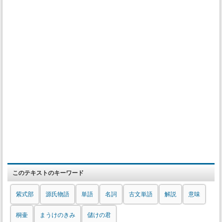
このテキストのキーワード
紫式部
源氏物語
単語
名詞
古文単語
解説
意味
桐壷
まうけのきみ
儲けの君