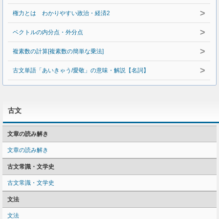
>
権力とは わかりやすい政治・経済2
>
ベクトルの内分点・外分点
>
複素数の計算[複素数の簡単な乗法]
>
古文単語「あいきゃう/愛敬」の意味・解説【名詞】
古文
文章の読み解き
文章の読み解き
古文常識・文学史
古文常識・文学史
文法
文法