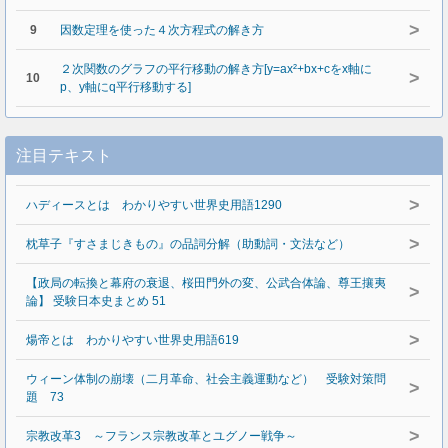
>
9
因数定理を使った４次方程式の解き方
２次関数のグラフの平行移動の解き方[y=ax²+bx+cをx軸に
>
10
p、y軸にq平行移動する]
注目テキスト
>
ハディースとは わかりやすい世界史用語1290
>
枕草子『すさまじきもの』の品詞分解（助動詞・文法など）
【政局の転換と幕府の衰退、桜田門外の変、公武合体論、尊王攘夷
>
論】 受験日本史まとめ 51
>
煬帝とは わかりやすい世界史用語619
ウィーン体制の崩壊（二月革命、社会主義運動など） 受験対策問
>
題 73
>
宗教改革3 ～フランス宗教改革とユグノー戦争～