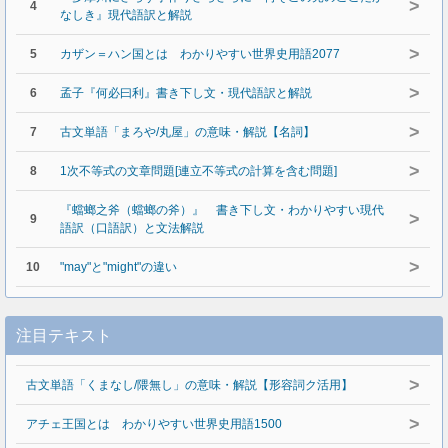
>
4
なしき』現代語訳と解説
>
5
カザン＝ハン国とは わかりやすい世界史用語2077
>
6
孟子『何必曰利』書き下し文・現代語訳と解説
>
7
古文単語「まろや/丸屋」の意味・解説【名詞】
>
8
1次不等式の文章問題[連立不等式の計算を含む問題]
『蟷螂之斧（蟷螂の斧）』 書き下し文・わかりやすい現代
>
9
語訳（口語訳）と文法解説
>
10
"may"と"might"の違い
注目テキスト
>
古文単語「くまなし/隈無し」の意味・解説【形容詞ク活用】
>
アチェ王国とは わかりやすい世界史用語1500