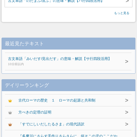
>
古文単語「のたまふ/宣ふ」の意味・解説【ハ行四段活用】
もっと見る
最近見たテキスト
古文単語「みいだす/見出だす」の意味・解説【サ行四段活用】
>
10分前以内
デイリーランキング
>
古代ローマの歴史 １ ローマの起源と共和制
>
方べきの定理の証明
>
「すでにしいだしたるさま」の現代語訳
『多摩川にさらす手作りさらさらに 何そこの児のここだか