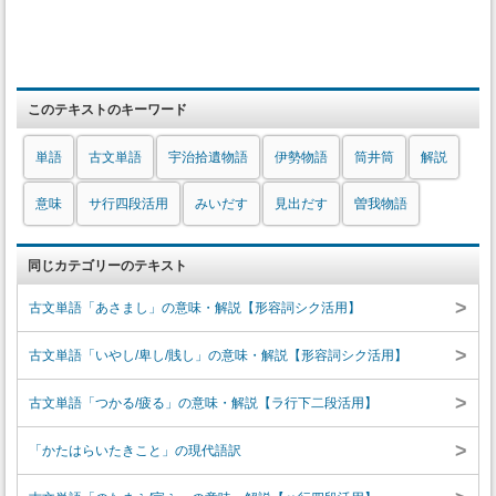
このテキストのキーワード
単語
古文単語
宇治拾遺物語
伊勢物語
筒井筒
解説
意味
サ行四段活用
みいだす
見出だす
曽我物語
同じカテゴリーのテキスト
>
古文単語「あさまし」の意味・解説【形容詞シク活用】
>
古文単語「いやし/卑し/賎し」の意味・解説【形容詞シク活用】
>
古文単語「つかる/疲る」の意味・解説【ラ行下二段活用】
>
「かたはらいたきこと」の現代語訳