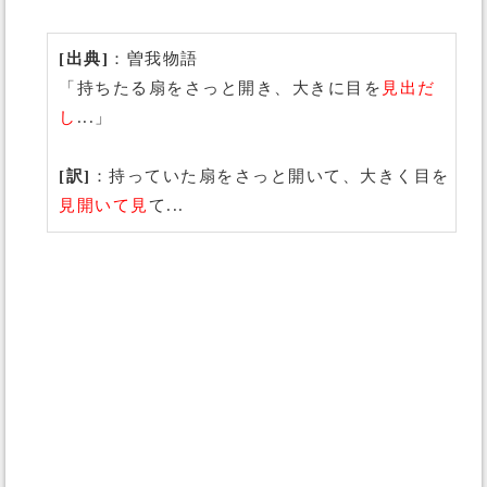
[出典]
：曽我物語
「持ちたる扇をさっと開き、大きに目を
見出だ
し
...」
[訳]
：持っていた扇をさっと開いて、大きく目を
見開いて見
て...