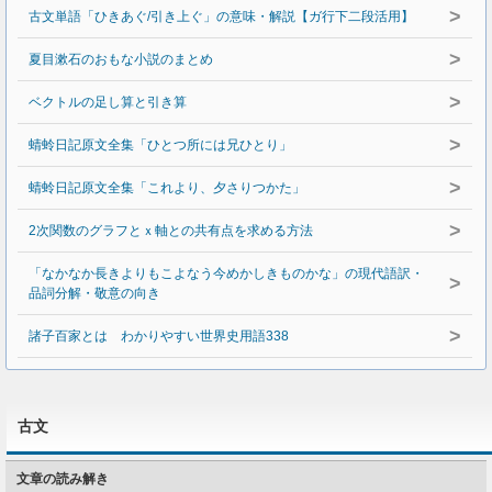
>
古文単語「ひきあぐ/引き上ぐ」の意味・解説【ガ行下二段活用】
>
夏目漱石のおもな小説のまとめ
>
ベクトルの足し算と引き算
>
蜻蛉日記原文全集「ひとつ所には兄ひとり」
>
蜻蛉日記原文全集「これより、夕さりつかた」
>
2次関数のグラフとｘ軸との共有点を求める方法
「なかなか長きよりもこよなう今めかしきものかな」の現代語訳・
>
品詞分解・敬意の向き
>
諸子百家とは わかりやすい世界史用語338
古文
文章の読み解き