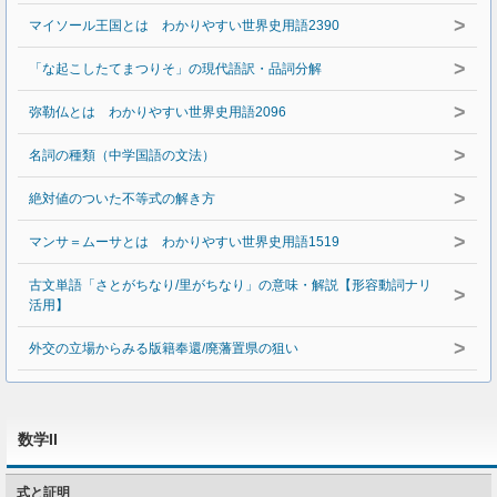
>
マイソール王国とは わかりやすい世界史用語2390
>
「な起こしたてまつりそ」の現代語訳・品詞分解
>
弥勒仏とは わかりやすい世界史用語2096
>
名詞の種類（中学国語の文法）
>
絶対値のついた不等式の解き方
>
マンサ＝ムーサとは わかりやすい世界史用語1519
古文単語「さとがちなり/里がちなり」の意味・解説【形容動詞ナリ
>
活用】
>
外交の立場からみる版籍奉還/廃藩置県の狙い
数学II
式と証明