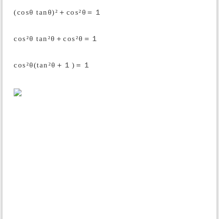
(cosθ tanθ)²＋cos²θ＝１
cos²θ tan²θ＋cos²θ＝１
cos²θ(tan²θ＋１)＝１