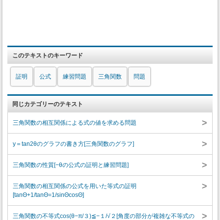
このテキストのキーワード
証明
公式
練習問題
三角関数
問題
同じカテゴリーのテキスト
>
三角関数の相互関係による式の値を求める問題
>
y＝tan2θのグラフの書き方[三角関数のグラフ]
>
三角関数の性質[−θの公式の証明と練習問題]
>
三角関数の相互関係の公式を用いた等式の証明
[tanΘ+1/tanΘ=1/sinΘcosΘ]
>
三角関数の不等式cos(θ−π/３)≦−１/√２[角度の部分が複雑な不等式の