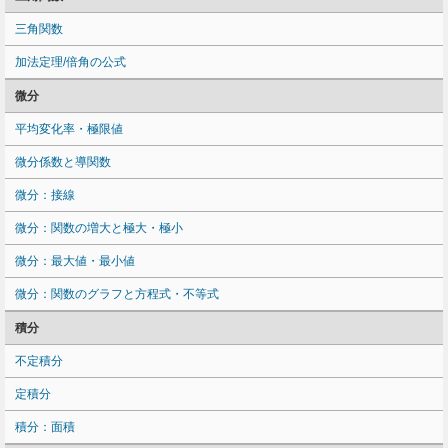
三角関数
加法定理/倍角の公式
微分
平均変化率・極限値
微分係数と導関数
微分：接線
微分：関数の増大と極大・極小
微分：最大値・最小値
微分：関数のグラフと方程式・不等式
積分
不定積分
定積分
積分：面積