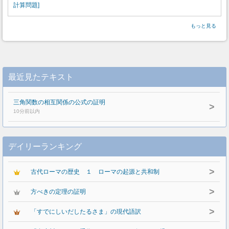
計算問題]
もっと見る
最近見たテキスト
三角関数の相互関係の公式の証明
>
10分前以内
デイリーランキング
>
古代ローマの歴史 １ ローマの起源と共和制
>
方べきの定理の証明
>
「すでにしいだしたるさま」の現代語訳