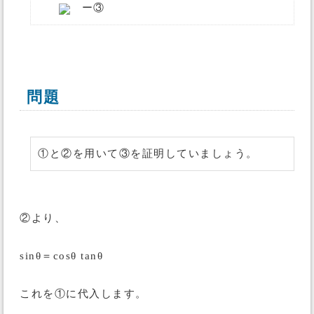
ー③
問題
①と②を用いて③を証明していましょう。
②より、
sinθ＝cosθ tanθ
これを①に代入します。