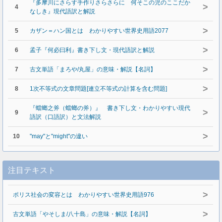
『多摩川にさらす手作りさらさらに 何そこの児のここだか
>
4
なしき』現代語訳と解説
>
5
カザン＝ハン国とは わかりやすい世界史用語2077
>
6
孟子『何必曰利』書き下し文・現代語訳と解説
>
7
古文単語「まろや/丸屋」の意味・解説【名詞】
>
8
1次不等式の文章問題[連立不等式の計算を含む問題]
『蟷螂之斧（蟷螂の斧）』 書き下し文・わかりやすい現代
>
9
語訳（口語訳）と文法解説
>
10
"may"と"might"の違い
注目テキスト
>
ポリス社会の変容とは わかりやすい世界史用語976
>
古文単語「やそしま/八十島」の意味・解説【名詞】