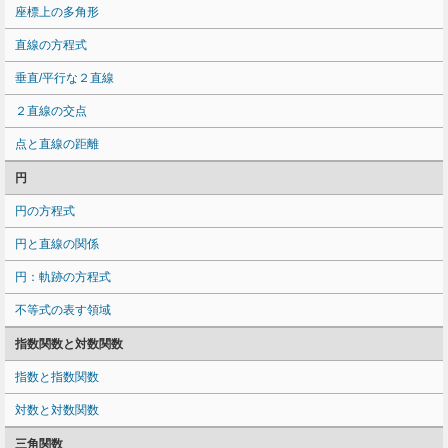
座標上の多角形
直線の方程式
垂直/平行な２直線
２直線の交点
点と直線の距離
円
円の方程式
円と直線の関係
円：軌跡の方程式
不等式の表す領域
指数関数と対数関数
指数と指数関数
対数と対数関数
三角関数