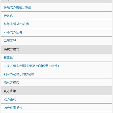
多項式の乗法と除法
分数式
恒等式/等式の証明
不等式の証明
二項定理
高次方程式
複素数
２次方程式(判別式/係数の関係/数の大小)
剰余の定理と因数定理
高次方程式
点と直線
点の距離
内分点/外分点