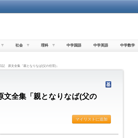
社会
理科
中学国語
中学英語
中学数学
級日記 原文全集「親となりなば(父の任官)」
原文全集「親となりなば(父の
マイリストに追加