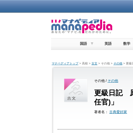
国語
英語
数学
マナペディアトップ
> 高校 >
古文
> その他 >
その他
> 更
その他 /
その他
更級日記 
任官)」
著者名：
古典愛好家