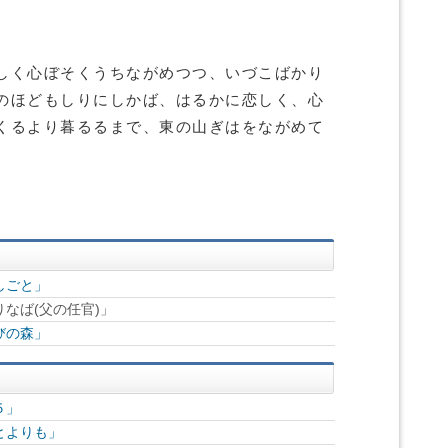
しく心ぼそくうちながめつつ、いづこばかり
のほどもしりにしかば、はるかに恋しく、心
くるより暮るるまで、東の山ぎはをながめて
しごと」
なば(父の任官)」
びの森」
５」
とよりも」