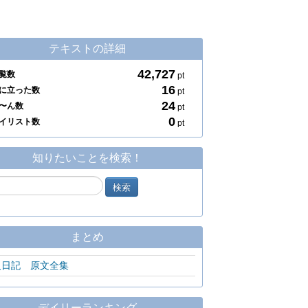
テキストの詳細
42,727
覧数
pt
16
に立った数
pt
24
〜ん数
pt
0
イリスト数
pt
知りたいことを検索！
まとめ
級日記 原文全集
デイリーランキング