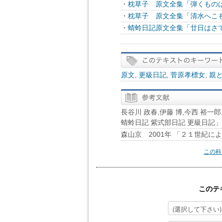
・
枕草子 原文全集「弾くものは
・
枕草子 原文全集「清水へこも
・
蜻蛉日記原文全集「廿日はさ
原文
,
更級日記
,
菅原孝標女
,
親
長谷川 政春,伊藤 博,今西 裕一
蜻蛉日記 紫式部日記 更級日記
森山京 2001年 「２１世紀
この科
このテ