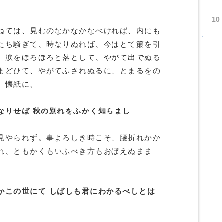
10
ねては、見むのなかなかなべければ、内にも
たち騒ぎて、時なりぬれば、今はとて簾を引
、涙をほろほろと落として、やがて出でぬる
まどひて、やがてふされぬるに、とまるをの
、懐紙に、
なりせば 秋の別れをふかく知らまし
見やられず。事よろしき時こそ、腰折れかか
れ、ともかくもいふべき方もおぼえぬまま
かこの世にて しばしも君にわかるべしとは