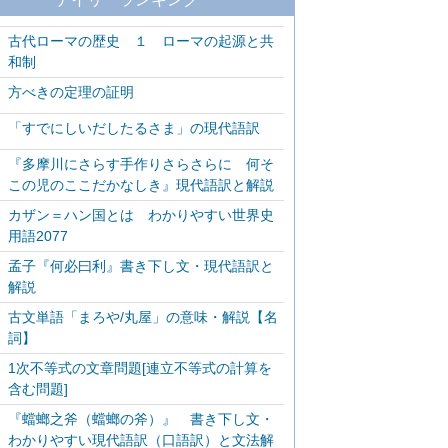
古代ローマの歴史 １ ローマの起源と共
和制
方べきの定理の証明
「すでにしいだしたるさま」の現代語訳
『多摩川にさらす手作りさらさらに 何そ
この児のここだかなしき』現代語訳と解説
カザン＝ハン国とは わかりやすい世界史
用語2077
孟子『何必曰利』書き下し文・現代語訳と
解説
古文単語「まろや/丸屋」の意味・解説【名
詞】
1次不等式の文章問題[連立不等式の計算を
含む問題]
『蟷螂之斧（蟷螂の斧）』 書き下し文・
わかりやすい現代語訳（口語訳）と文法解