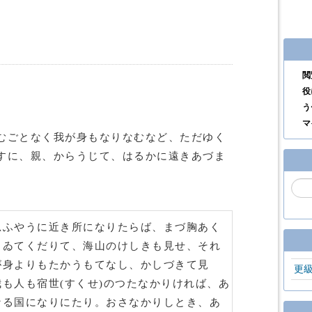
閲
役
う
マ
むごとなく我が身もなりなむなど、ただゆく
すに、親、からうじて、はるかに遠きあづま
思ふやうに近き所になりたらば、まづ胸あく
、ゐてくだりて、海山のけしきも見せ、それ
が身よりもたかうもてなし、かしづきて見
更
も人も宿世(すくせ)のつたなかりければ、あ
なる国になりにたり。おさなかりしとき、あ