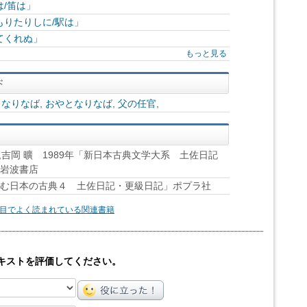
/笛は」
りたりしに/駅は」
てくれぬ」
もっと見る
となりなば
,
おやとなりなば
,
父の任官
,
郎,吉岡 曠 1989年「新日本古典文学大系 土佐日記
」岩波書店
によむ日本の古典４ 土佐日記・更級日記」ポプラ社
目でよく読まれている関連書籍
キストを評価してください。