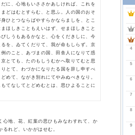
てだに、心地もいささかあしければ、これを
、まどはむとすらむ、と思ふ。人の国のおそ
が身ひとつならばやすらかならましを、とこ
はまほしきこともえいはず、せまほしきこと
わびしうもあるかなと、心をくだきしに、今
たるを、ゐてくだりて、我が命もしらず。京
4
は例のこと、あづまの国、田舎人になりて惑
。京とても、たのもしうむかへ取りてむと思
5
さりとて、わづかになりたる国を辞し申すべ
とどめて、ながき別れにてやみぬべきなり。
6
にもてなしてとどめむとは、思ひよることに
7
8
く心地、花、紅葉の思ひもみなわすれて、か
9
かるれど、いかがはせむ。