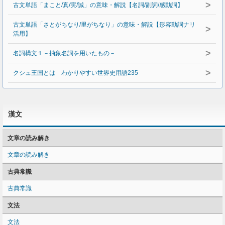
>
古文単語「まこと/真/実/誠」の意味・解説【名詞/副詞/感動詞】
古文単語「さとがちなり/里がちなり」の意味・解説【形容動詞ナリ
>
活用】
>
名詞構文１－抽象名詞を用いたもの－
>
クシュ王国とは わかりやすい世界史用語235
漢文
文章の読み解き
文章の読み解き
古典常識
古典常識
文法
文法