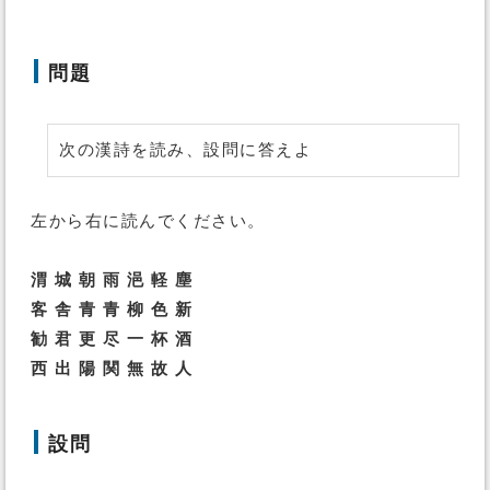
問題
次の漢詩を読み、設問に答えよ
左から右に読んでください。
渭 城 朝 雨 浥 軽 塵
客 舎 青 青 柳 色 新
勧 君 更 尽 一 杯 酒
西 出 陽 関 無 故 人
設問