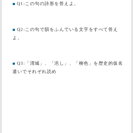
Q1:この句の詩形を答えよ。
■
Q2:この句で韻をふんでいる文字をすべて答え
■
よ。
Q3:「渭城」、「浥し」、「柳色」を歴史的仮名
■
遣いでそれぞれ読め