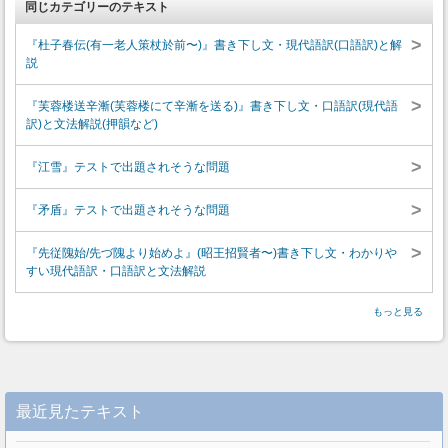
同じカテゴリーのテキスト
>
『杜子春伝(有一老人策杖於前〜)』書き下し文・現代語訳(口語訳)と解
説
>
『芙蓉楼送辛漸(芙蓉楼にて辛漸を送る)』書き下し文・口語訳(現代語
訳)と文法解説(押韻など)
>
『江雪』テストで出題されそうな問題
>
『矛盾』テストで出題されそうな問題
>
『先従隗始/先づ隗より始めよ』(昭王招賢者〜)書き下し文・わかりや
すい現代語訳・口語訳と文法解説
もっと見る
最近見たテキスト