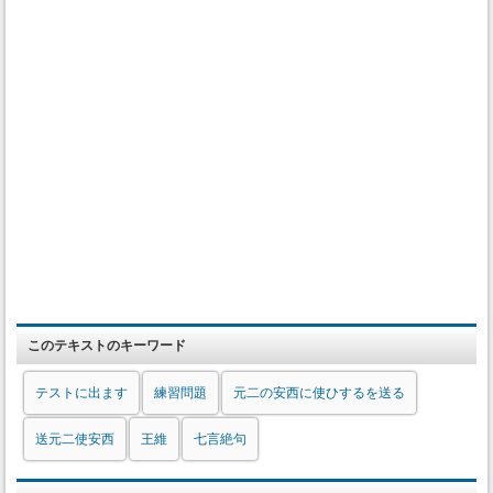
このテキストのキーワード
テストに出ます
練習問題
元二の安西に使ひするを送る
送元二使安西
王維
七言絶句