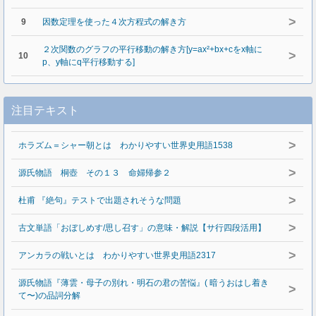
>
9
因数定理を使った４次方程式の解き方
２次関数のグラフの平行移動の解き方[y=ax²+bx+cをx軸に
>
10
p、y軸にq平行移動する]
注目テキスト
>
ホラズム＝シャー朝とは わかりやすい世界史用語1538
>
源氏物語 桐壺 その１３ 命婦帰参２
>
杜甫 『絶句』テストで出題されそうな問題
>
古文単語「おぼしめす/思し召す」の意味・解説【サ行四段活用】
>
アンカラの戦いとは わかりやすい世界史用語2317
源氏物語『薄雲・母子の別れ・明石の君の苦悩』( 暗うおはし着き
>
て〜)の品詞分解