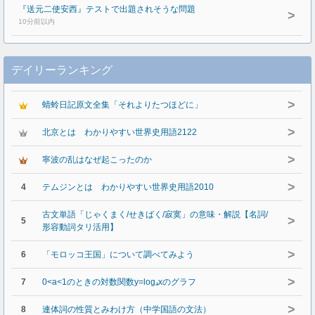
『送元二使安西』テストで出題されそうな問題
>
10分前以内
デイリーランキング
>
蜻蛉日記原文全集「それよりたつほどに」
>
北京とは わかりやすい世界史用語2122
>
寧波の乱はなぜ起こったのか
>
4
テムジンとは わかりやすい世界史用語2010
古文単語「じゃくまく/せきばく/寂寞」の意味・解説【名詞/
>
5
形容動詞タリ活用】
>
6
「モロッコ王国」について調べてみよう
>
7
0<a<1のときの対数関数y=logₐxのグラフ
>
8
連体詞の性質とみわけ方（中学国語の文法）