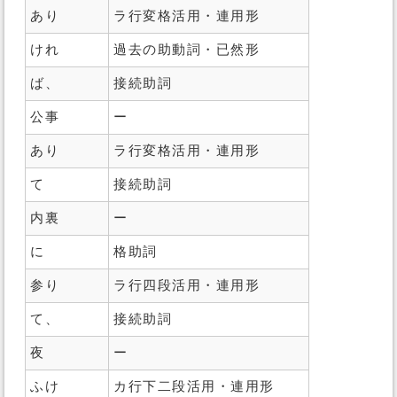
あり
ラ行変格活用・連用形
けれ
過去の助動詞・已然形
ば、
接続助詞
公事
ー
あり
ラ行変格活用・連用形
て
接続助詞
内裏
ー
に
格助詞
参り
ラ行四段活用・連用形
て、
接続助詞
夜
ー
ふけ
カ行下二段活用・連用形