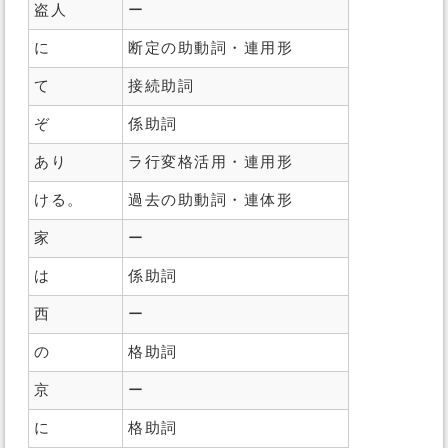
盗人
ー
に
断定の助動詞・連用形
て
接続助詞
ぞ
係助詞
あり
ラ行変格活用・連用形
ける。
過去の助動詞・連体形
家
ー
は
係助詞
西
ー
の
格助詞
京
ー
に
格助詞