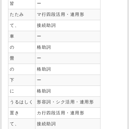
皆
ー
たたみ
マ行四段活用・連用形
て、
接続助詞
車
ー
の
格助詞
畳
ー
の
格助詞
下
ー
に
格助詞
うるはしく
形容詞・シク活用・連用形
置き
カ行四段活用・連用形
て、
接続助詞