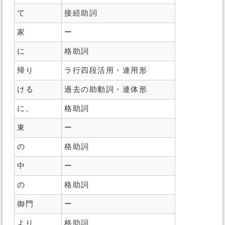
て
接続助詞
家
ー
に
格助詞
帰り
ラ行四段活用・連用形
ける
過去の助動詞・連体形
に、
格助詞
東
ー
の
格助詞
中
ー
の
格助詞
御門
ー
より
格助詞