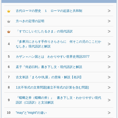
>
古代ローマの歴史 １ ローマの起源と共和制
>
方べきの定理の証明
>
「すでにしいだしたるさま」の現代語訳
『多摩川にさらす手作りさらさらに 何そこの児のここだか
>
4
なしき』現代語訳と解説
>
5
カザン＝ハン国とは わかりやすい世界史用語2077
>
6
孟子『何必曰利』書き下し文・現代語訳と解説
>
7
古文単語「まろや/丸屋」の意味・解説【名詞】
>
8
1次不等式の文章問題[連立不等式の計算を含む問題]
『蟷螂之斧（蟷螂の斧）』 書き下し文・わかりやすい現代
>
9
語訳（口語訳）と文法解説
>
10
"may"と"might"の違い