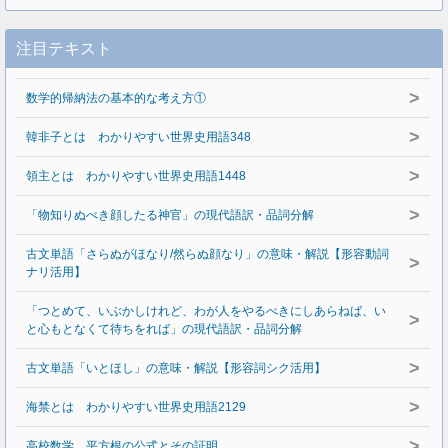
注目テキスト
>
数学的帰納法の基本的な考え方①
>
韓非子とは わかりやすい世界史用語348
>
領主とは わかりやすい世界史用語1448
>
「物知りぬべき顔したる神官」の現代語訳・品詞分解
古文単語「さらぬがほなり/然らぬ顔なり」の意味・解説【形容動詞
>
ナリ活用】
「つとめて、いぶかしけれど、わが人をやるべきにしあらねば、い
>
と心もとなくて待ちをれば」の現代語訳・品詞分解
>
古文単語「いとほし」の意味・解説【形容詞シク活用】
>
海禁とは わかりやすい世界史用語2129
>
高校数学 平方根の公式とその証明