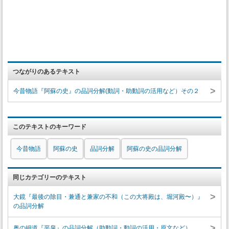
つながりのあるテキスト
>
今昔物語『阿蘇の史』の品詞分解(動詞・助動詞の活用など）その２
このテキストのキーワード
今昔物語
阿蘇の史
品詞分解
阿蘇の史の品詞分解
同じカテゴリーのテキスト
>
大鏡『最後の除目・兼通と兼家の不和（この大将殿は、堀河殿〜）』
の品詞分解
>
奥の細道『平泉』の品詞分解（助動詞・動詞の活用・原文など）