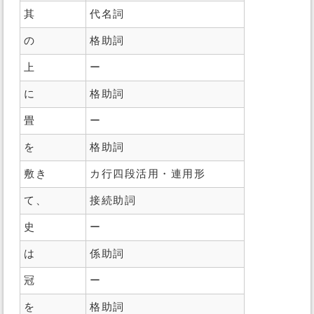
其
代名詞
の
格助詞
上
ー
に
格助詞
畳
ー
を
格助詞
敷き
カ行四段活用・連用形
て、
接続助詞
史
ー
は
係助詞
冠
ー
を
格助詞