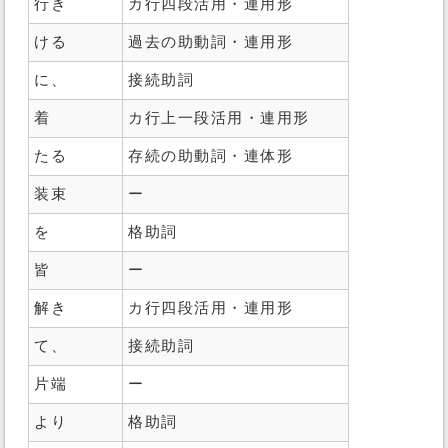
行き
カ行四段活用・連用形
ける
過去の助動詞・連用形
に、
接続助詞
着
カ行上一段活用・連用形
たる
存続の助動詞・連体形
装束
ー
を
格助詞
皆
ー
解き
カ行四段活用・連用形
て、
接続助詞
片端
ー
より
格助詞