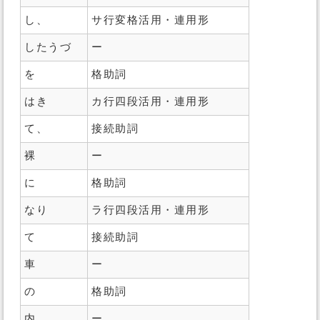
し、
サ行変格活用・連用形
したうづ
ー
を
格助詞
はき
カ行四段活用・連用形
て、
接続助詞
裸
ー
に
格助詞
なり
ラ行四段活用・連用形
て
接続助詞
車
ー
の
格助詞
内
ー