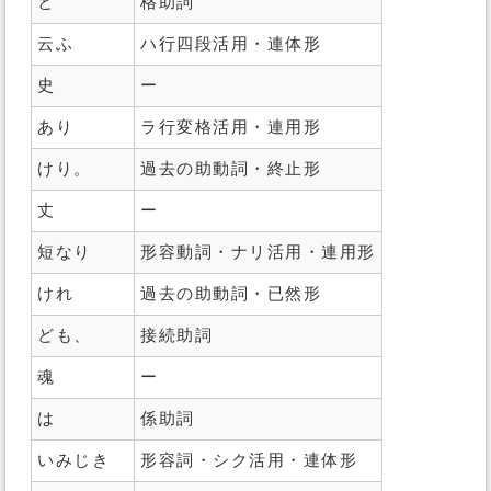
と
格助詞
云ふ
ハ行四段活用・連体形
史
ー
あり
ラ行変格活用・連用形
けり。
過去の助動詞・終止形
丈
ー
短なり
形容動詞・ナリ活用・連用形
けれ
過去の助動詞・已然形
ども、
接続助詞
魂
ー
は
係助詞
いみじき
形容詞・シク活用・連体形