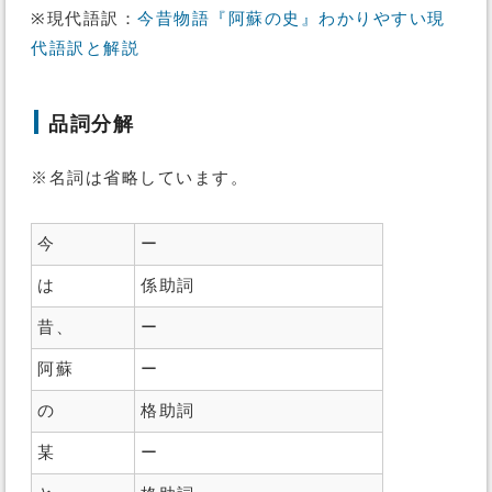
※現代語訳：
今昔物語『阿蘇の史』わかりやすい現
代語訳と解説
品詞分解
※名詞は省略しています。
今
ー
は
係助詞
昔、
ー
阿蘇
ー
の
格助詞
某
ー