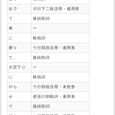
出で
ダ行下二段活用・連用形
て
接続助詞
車
ー
に
格助詞
乗り
ラ行四段活用・連用形
て、
接続助詞
大宮下り
ー
に
格助詞
やら
ラ行四段活用・未然形
せ
使役の助動詞・連用形
て
接続助詞