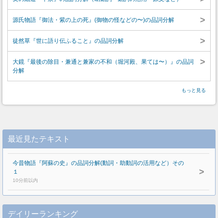
>
源氏物語『御法・紫の上の死』(御物の怪などの〜)の品詞分解
>
徒然草『世に語り伝ふること』の品詞分解
>
大鏡『最後の除目・兼通と兼家の不和（堀河殿、果ては〜）』の品詞
分解
もっと見る
最近見たテキスト
今昔物語『阿蘇の史』の品詞分解(動詞・助動詞の活用など）その
>
１
10分前以内
デイリーランキング