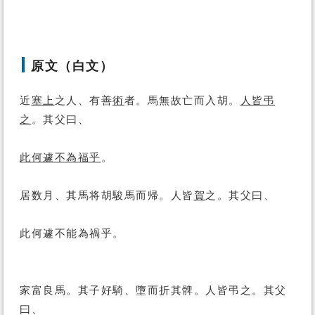
原文（白文）
近
塞上
之人、有善
術
者。馬無故亡而入胡。
人皆弔
之
。其父曰、
此何遽不為福乎
。
居数月、其馬将胡駿馬而帰。人皆
賀
之。其父曰、
此何遽不能為禍乎。
家富良馬。其子好騎、墮而折其髀。人皆弔之。其父
曰、