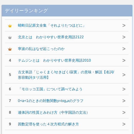
デイリーランキング
>
蜻蛉日記原文全集「それよりたつほどに」
>
北京とは わかりやすい世界史用語2122
>
寧波の乱はなぜ起こったのか
>
4
テムジンとは わかりやすい世界史用語2010
古文単語「じゃくまく/せきばく/寂寞」の意味・解説【名詞/
>
5
形容動詞タリ活用】
>
6
「モロッコ王国」について調べてみよう
>
7
0<a<1のときの対数関数y=logₐxのグラフ
>
8
連体詞の性質とみわけ方（中学国語の文法）
>
9
因数定理を使った４次方程式の解き方