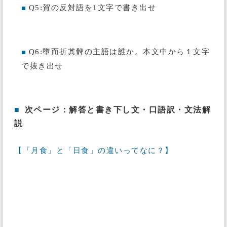
Q5:賀の反対語を1文字で書き出せ
■
Q6:墮而折其髀の主語は誰か。本文中から１文字
■
で抜き出せ
■
次ページ：解答と書き下し文・口語訳・文法解
説
【「月食」と「日食」の違いってなに？】