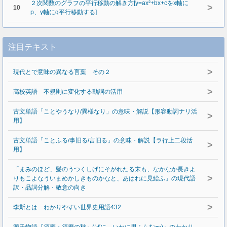
２次関数のグラフの平行移動の解き方[y=ax²+bx+cをx軸に
>
10
p、y軸にq平行移動する]
注目テキスト
>
現代とで意味の異なる言葉 その２
>
高校英語 不規則に変化する動詞の活用
古文単語「ことやうなり/異様なり」の意味・解説【形容動詞ナリ活
>
用】
古文単語「ことふる/事旧る/言旧る」の意味・解説【ラ行上二段活
>
用】
「まみのほど、髪のうつくしげにそがれたる末も、なかなか長きよ
>
りもこよなういまめかしきものかなと、あはれに見給ふ」の現代語
訳・品詞分解・敬意の向き
>
李斯とは わかりやすい世界史用語432