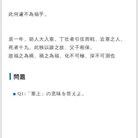
此何遽不為福乎。
居一年、胡人大入塞。丁壮者引弦而戦、近塞之人、
死者十九。此独以跛之故、父子相保。
故福之為禍、禍之為福、化不可極、深不可測也
問題
Q1:「塞上」の意味を答えよ。
■