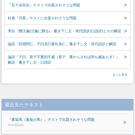
>
『五十歩百歩』テストで出題されそうな問題
>
杜甫『月夜』テストに出題されそうな問題
>
李白『贈汪倫(汪倫に贈る)』書き下し文・現代語訳(口語訳)とその解説
>
論語『顔淵問仁。子曰克己復礼為仁』書き下し文・現代語訳と解説
>
論語『子曰、君子不重則不威（君子、重からざれば則ち威あらず）』
解説・書き下し文・口語訳
もっと見る
最近見たテキスト
『塞翁馬（塞翁が馬）』テストで出題されそうな問題
>
10分前以内