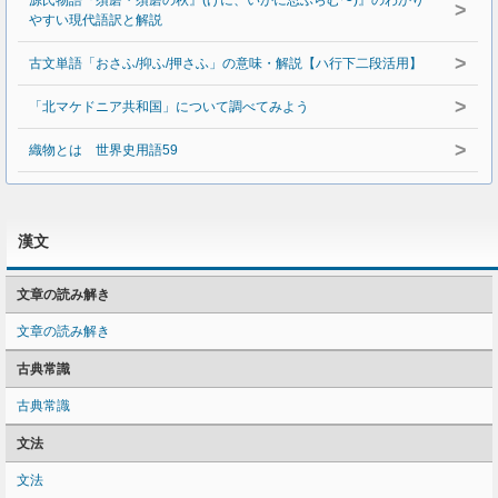
源氏物語『須磨・須磨の秋』(げに、いかに思ふらむ〜)』のわかり
>
やすい現代語訳と解説
>
古文単語「おさふ/抑ふ/押さふ」の意味・解説【ハ行下二段活用】
>
「北マケドニア共和国」について調べてみよう
>
織物とは 世界史用語59
漢文
文章の読み解き
文章の読み解き
古典常識
古典常識
文法
文法