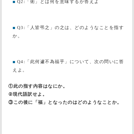
Q2:「術」とは何を意味するか答えよ
■
Q3:「人皆弔之」の之は、どのようなことを指す
■
か。
Q4:「此何遽不為福乎」について、次の問いに答
■
えよ。
①此の指す内容はなにか。
②現代語訳せよ。
③この後に「福」となったのはどのようなことか。