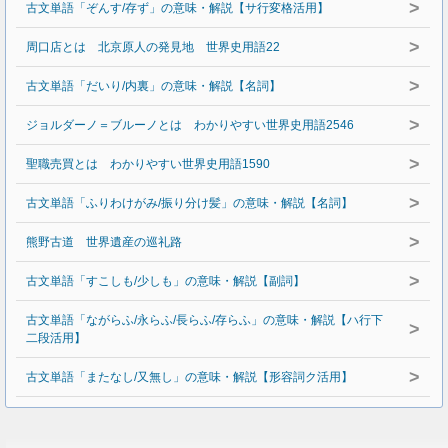
>
古文単語「ぞんす/存ず」の意味・解説【サ行変格活用】
>
周口店とは 北京原人の発見地 世界史用語22
>
古文単語「だいり/内裏」の意味・解説【名詞】
>
ジョルダーノ＝ブルーノとは わかりやすい世界史用語2546
>
聖職売買とは わかりやすい世界史用語1590
>
古文単語「ふりわけがみ/振り分け髪」の意味・解説【名詞】
>
熊野古道 世界遺産の巡礼路
>
古文単語「すこしも/少しも」の意味・解説【副詞】
古文単語「ながらふ/永らふ/長らふ/存らふ」の意味・解説【ハ行下
>
二段活用】
>
古文単語「またなし/又無し」の意味・解説【形容詞ク活用】