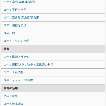
１年：扇/柱体/錐体/球/円
２年：平行と合同
２年：三角形/四角形/多角形
３年：相似な図形
３年：円
３年：三平方の定理
関数
１年：比例と反比例
１年：座標/グラフ/比例と反比例の利用
２年：１次関数
３年：ｙ＝ａｘ2の関数
資料の活用
２年：確率
３年：標本調査