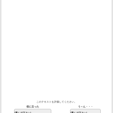
このテキストを評価してください。
役に立った
う～ん・・・