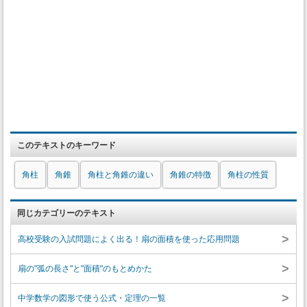
このテキストのキーワード
角柱
角錐
角柱と角錐の違い
角錐の特徴
角柱の性質
同じカテゴリーのテキスト
>
高校受験の入試問題によく出る！扇の面積を使った応用問題
>
扇の"弧の長さ"と"面積"のもとめかた
>
中学数学の図形で使う公式・定理の一覧