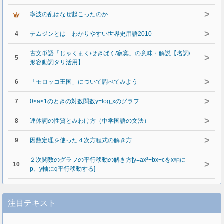
>
寧波の乱はなぜ起こったのか
>
4
テムジンとは わかりやすい世界史用語2010
古文単語「じゃくまく/せきばく/寂寞」の意味・解説【名詞/
>
5
形容動詞タリ活用】
>
6
「モロッコ王国」について調べてみよう
>
7
0<a<1のときの対数関数y=logₐxのグラフ
>
8
連体詞の性質とみわけ方（中学国語の文法）
>
9
因数定理を使った４次方程式の解き方
２次関数のグラフの平行移動の解き方[y=ax²+bx+cをx軸に
>
10
p、y軸にq平行移動する]
注目テキスト