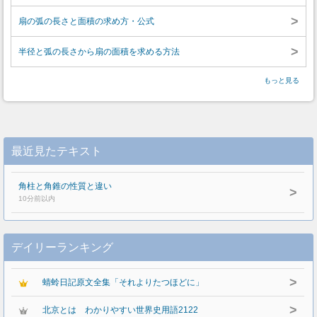
>
扇の弧の長さと面積の求め方・公式
>
半径と弧の長さから扇の面積を求める方法
もっと見る
最近見たテキスト
角柱と角錐の性質と違い
>
10分前以内
デイリーランキング
>
蜻蛉日記原文全集「それよりたつほどに」
>
北京とは わかりやすい世界史用語2122