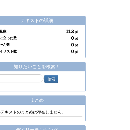
テキストの詳細
113
覧数
pt
0
に立った数
pt
0
〜ん数
pt
0
イリスト数
pt
知りたいことを検索！
まとめ
のテキストのまとめは存在しません。
デイリーランキング