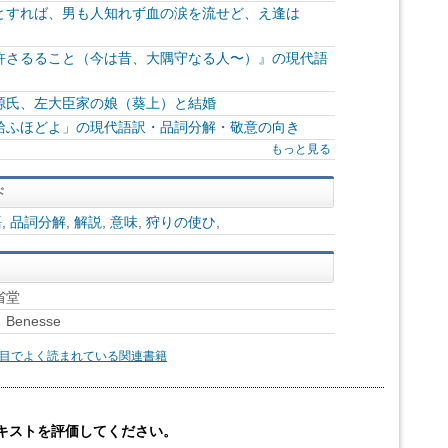
とすれば、男も人知れず血の涙を流せど、え逢は
許さるること（今は昔、大隅守なる人〜）』の現代語
源氏、左大臣家の娘（葵上）と結婚
給ふほどよ」の現代語訳・品詞分解・敬意の向き
もっと見る
語
,
品詞分解
,
解説
,
意味
,
狩りの使ひ
,
省堂
enesse
目でよく読まれている関連書籍
キストを評価してください。