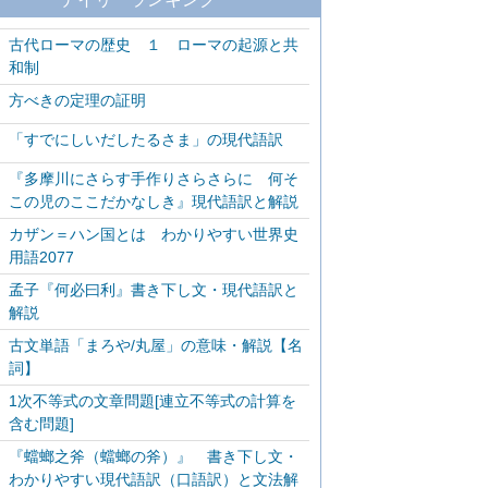
古代ローマの歴史 １ ローマの起源と共
和制
方べきの定理の証明
「すでにしいだしたるさま」の現代語訳
『多摩川にさらす手作りさらさらに 何そ
この児のここだかなしき』現代語訳と解説
カザン＝ハン国とは わかりやすい世界史
用語2077
孟子『何必曰利』書き下し文・現代語訳と
解説
古文単語「まろや/丸屋」の意味・解説【名
詞】
1次不等式の文章問題[連立不等式の計算を
含む問題]
『蟷螂之斧（蟷螂の斧）』 書き下し文・
わかりやすい現代語訳（口語訳）と文法解