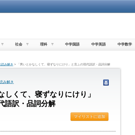
社会
理科
中学国語
中学英語
中学数学
の読み解き
> 「男いとかなしくて、寝ずなりにけり」と言ふの現代語訳・品詞分解
読み解き
なしくて、寝ずなりにけり」
代語訳・品詞分解
マイリストに追加