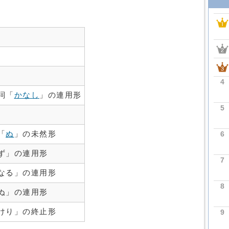
4
詞「
かなし
」の連用形
5
6
「
ぬ
」の未然形
ず」の連用形
7
なる」の連用形
8
ぬ」の連用形
けり」の終止形
9