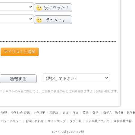
マイリストに追加
※テキストの内容に関しては、ご自身の責任のもとご判断頂きますようお願い致します。
 地理
|
中学社会 公民
|
中学理科
|
現代文
|
古文
|
漢文
|
英語
|
数学I
|
数学A
|
数学II
|
数学B
イバシーポリシー
|
お問い合わせ
|
サイトマップ
|
タグ一覧
|
広告掲載について
|
運営会社情報
モバイル版
| パソコン版