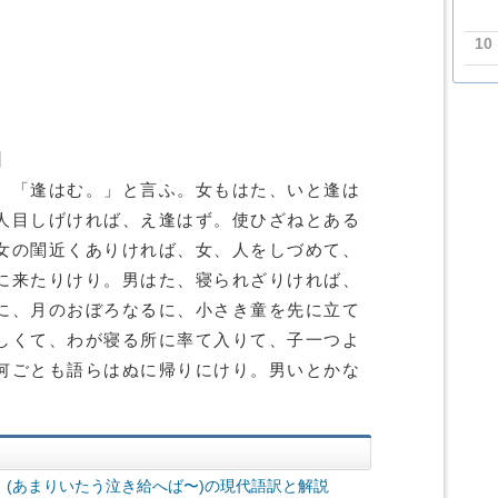
10
】
、「逢はむ。」と言ふ。女もはた、いと逢は
人目しげければ、え逢はず。使ひざねとある
女の閨近くありければ、女、人をしづめて、
に来たりけり。男はた、寝られざりければ、
に、月のおぼろなるに、小さき童を先に立て
しくて、わが寝る所に率て入りて、子一つよ
何ごとも語らはぬに帰りにけり。男いとかな
(あまりいたう泣き給へば〜)の現代語訳と解説