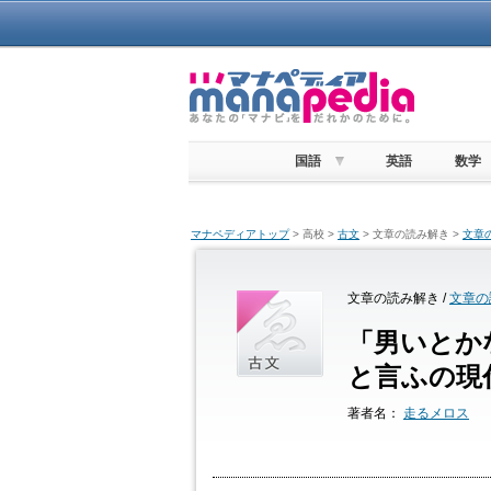
国語
英語
数学
マナペディアトップ
> 高校 >
古文
> 文章の読み解き >
文章
文章の読み解き /
文章の
「男いとか
と言ふの現
著者名：
走るメロス