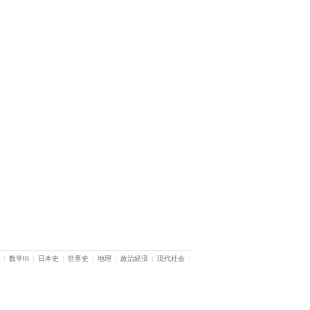
|
数学III
|
日本史
|
世界史
|
地理
|
政治経済
|
現代社会
|