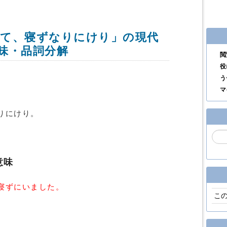
て、寝ずなりにけり」の現代
味・品詞分解
閲
役
う
マ
りにけり。
意味
寝ずにいました。
こ