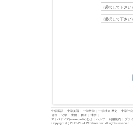
中学国語
|
中学英語
|
中学数学
|
中学社会 歴史
|
中学社会
倫理
|
化学
|
生物
|
物理
|
地学
|
マナペディア(manapedia)とは
|
ヘルプ
|
利用規約
|
プラ
Copyright (C) 2012-2024 Wizshare Inc. All rights reserved.