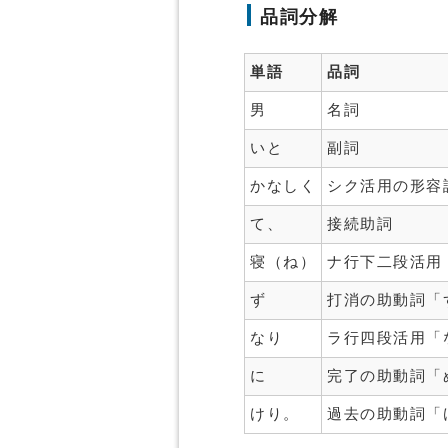
品詞分解
単語
品詞
男
名詞
いと
副詞
かなしく
シク活用の形容
て、
接続助詞
寝（ね）
ナ行下二段活用
ず
打消の助動詞「
なり
ラ行四段活用「
に
完了の助動詞「
けり。
過去の助動詞「