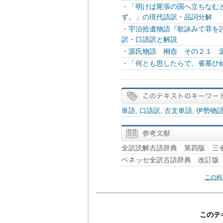
・
「明けば尾張の国へ立ちなむ
ず。」の現代語訳・品詞分解
・
宇治拾遺物語『歌詠みて罪を
訳・口語訳と解説
・
源氏物語 桐壺 その２１ 
・
「何とも思したらで、雀慕ひ
単語
,
口語訳
,
古文単語
,
伊勢物
全訳読解古語辞典 第四版 三
ベネッセ全訳古語辞典 改訂版 B
この科
このテ