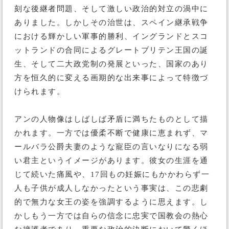
刻な後継者問題、そして激しい政治的対立の渦中に
ありました。しかしその治世は、スペイン継承戦争
における輝かしい軍事的勝利、イングランドとスコ
ットランドの合同によるグレートブリテン王国の誕
生、そして二大政党制の発展といった、国家のあり
方を恒久的に変える画期的な出来事によって特徴づ
けられます。
アンの人物像はしばしば矛盾に満ちたものとして描
かれます。一方では優柔不断で健康に恵まれず、マ
ールバラ公爵夫妻のような寵臣の言いなりになる弱
い君主というイメージがあります。彼女の生涯を通
じて続いた痛風や、17回もの妊娠にもかかわらず一
人も子供が成人しなかったという事実は、この悲劇
的で無力な女王の姿を強調するように思えます。し
かしもう一方では自らの信念に忠実で国教会の熱心