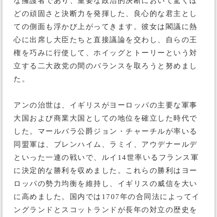
な擁護者であり、重要な政治的決断において驚くほ
どの頑固さと決断力を発揮した、良心的な君主とし
ての側面も浮かび上がってきます。彼女は閣議に熱
心に出席し大臣たちと直接議論を交わし、自らの王
権を巧みに行使して、ホイッグとトーリーという対
立する二大政党の間のバランスを取ろうと努めまし
た。
アンの治世は、イギリスがヨーロッパの主要な軍事
大国および商業大国としての地位を確立した時代で
した。マールバラ公爵ジョン・チャーチルが率いる
同盟軍は、ブレンハイム、ラミイ、アウデナールデ
といった一連の戦いで、ルイ14世率いるフランス軍
に決定的な勝利を収めました。これらの勝利はヨー
ロッパの勢力均衡を維持し、イギリスの威信を大い
に高めました。国内では1707年の合同法によってイ
ングランドとスコットランドが長年の対立の歴史を