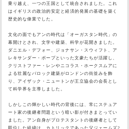
乗り越え、一つの王国として統合されました。これ
はイギリスの政治的安定と経済的発展の基礎を築く
歴史的な偉業でした。
文化の面でもアンの時代は「オーガスタン時代」の
幕開けとされ、文学や建築、科学が花開きました。
ダニエル・デフォー、ジョナサン・スウィフト、ア
レキサンダー・ポープといった文豪たちが活躍し、
クリストファー・レンやニコラス・ホークスムアに
よる壮麗なバロック建築がロンドンの街並みを飾
り、アイザック・ニュートンが王立協会の会長とし
て科学界を主導しました。
しかしこの輝かしい時代の背後には、常にステュア
ート家の後継者問題という暗い影が付きまとってい
ました。アン自身がプロテスタントの後継者として
即位した経緯は、カトリックであった父ジェームズ2