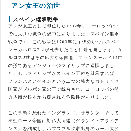
アン女王の治世
スペイン継承戦争
アンが女王として即位した1702年、ヨーロッパはす
でに大きな戦争の渦中にありました。スペイン継承
戦争です。この戦争は1700年に子供のいないスペイ
ン王カルロス2世が死去したことに端を発します。カ
ルロス2世はその広大な帝国を、フランス王ルイ14世
の孫であるアンジュー公フィリップに遺贈しまし
た。もしフィリップがスペイン王位を継承すれば、
フランスとスペインという二つの強大なカトリック
国家がブルボン家の下で統合され、ヨーロッパの勢
力均衡が根本から覆される危険性がありました。
この事態を恐れたイングランド、オランダ、そして
神聖ローマ帝国は対仏大同盟（グランド・アライア
ンス）を結成し、ハプスブルク家出身のカール大公