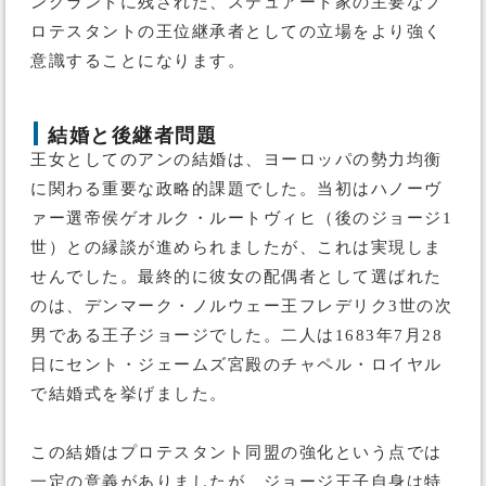
ングランドに残された、ステュアート家の主要なプ
ロテスタントの王位継承者としての立場をより強く
意識することになります。
結婚と後継者問題
王女としてのアンの結婚は、ヨーロッパの勢力均衡
に関わる重要な政略的課題でした。当初はハノーヴ
ァー選帝侯ゲオルク・ルートヴィヒ（後のジョージ1
世）との縁談が進められましたが、これは実現しま
せんでした。最終的に彼女の配偶者として選ばれた
のは、デンマーク・ノルウェー王フレデリク3世の次
男である王子ジョージでした。二人は1683年7月28
日にセント・ジェームズ宮殿のチャペル・ロイヤル
で結婚式を挙げました。
この結婚はプロテスタント同盟の強化という点では
一定の意義がありましたが、ジョージ王子自身は特