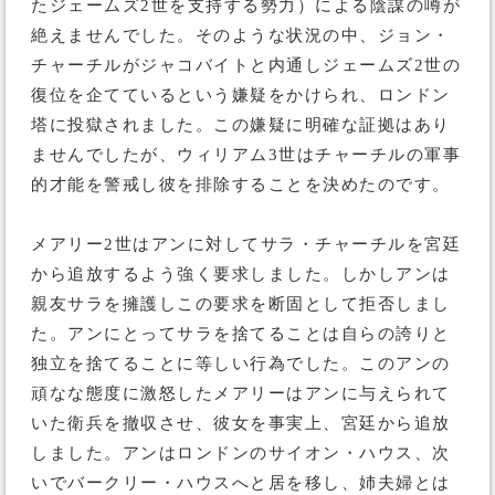
たジェームズ2世を支持する勢力）による陰謀の噂が
絶えませんでした。そのような状況の中、ジョン・
チャーチルがジャコバイトと内通しジェームズ2世の
復位を企てているという嫌疑をかけられ、ロンドン
塔に投獄されました。この嫌疑に明確な証拠はあり
ませんでしたが、ウィリアム3世はチャーチルの軍事
的才能を警戒し彼を排除することを決めたのです。
メアリー2世はアンに対してサラ・チャーチルを宮廷
から追放するよう強く要求しました。しかしアンは
親友サラを擁護しこの要求を断固として拒否しまし
た。アンにとってサラを捨てることは自らの誇りと
独立を捨てることに等しい行為でした。このアンの
頑なな態度に激怒したメアリーはアンに与えられて
いた衛兵を撤収させ、彼女を事実上、宮廷から追放
しました。アンはロンドンのサイオン・ハウス、次
いでバークリー・ハウスへと居を移し、姉夫婦とは