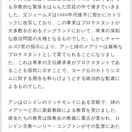
も宗教的な緊張をはらんだ宮廷の中で過ぎていきま
した。父ジェームズは1660年代後半に密かにカトリ
ックに改宗しており、この事実はプロテスタントが
大多数を占めるイングランドにおいて、将来の深刻
な政治問題の火種となるものでした。しかしチャー
ルズ2世の指示により、アンと姉のメアリーは厳格な
プロテスタントとして育てられることになりまし
た。これは将来の王位継承者がプロテスタントであ
ることを国民に示すことで、ヨーク公のカトリシズ
ムに対する懸念を和らげようとする政治的な配慮に
よるものでした。
アンはロンドンのリッチモンドにある宮殿で、姉の
メアリーと共に家庭教師による教育を受けました。
彼女たちの教育は国教会の教義に重点が置かれ、ロ
ンドン主教ヘンリー・コンプトンがその監督にあた