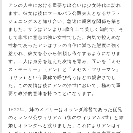
アンの人生における重要な出会いは少女時代に訪れ
ます。彼女は後にマールバラ公爵夫人となるサラ・
ジェニングスと知り合い、急速に親密な関係を築き
ました。サラはアンより5歳年上で美しく知的で、そ
して非常に意志の強い女性でした。内気で控えめな
性格であったアンはサラの自信に満ちた態度に強く
惹かれ、彼女を心から信頼し依存するようになりま
す。二人は身分を超えた友情を育み、互いを「ミセ
ス・モーリー」（アン）と「ミセス・フリーマン」
（サラ）という愛称で呼び合うほどの親密さでし
た。この友情は後にアンの治世において、極めて重
要な政治的意味を持つことになります。
1677年、姉のメアリーはオランダ総督であった従兄
のオレンジ公ウィリアム（後のウィリアム3世）と結
婚しオランダへと渡りました。これによりアンはイ