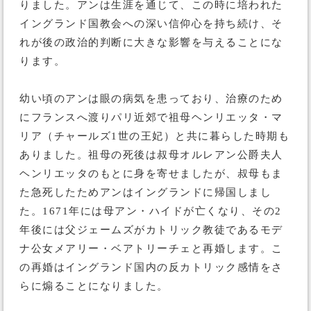
りました。アンは生涯を通じて、この時に培われた
イングランド国教会への深い信仰心を持ち続け、そ
れが後の政治的判断に大きな影響を与えることにな
ります。
幼い頃のアンは眼の病気を患っており、治療のため
にフランスへ渡りパリ近郊で祖母ヘンリエッタ・マ
リア（チャールズ1世の王妃）と共に暮らした時期も
ありました。祖母の死後は叔母オルレアン公爵夫人
ヘンリエッタのもとに身を寄せましたが、叔母もま
た急死したためアンはイングランドに帰国しまし
た。1671年には母アン・ハイドが亡くなり、その2
年後には父ジェームズがカトリック教徒であるモデ
ナ公女メアリー・ベアトリーチェと再婚します。こ
の再婚はイングランド国内の反カトリック感情をさ
らに煽ることになりました。