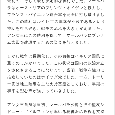
最初の、そして最も決定的な勝利でした。マールバ
ラはオーストリアのプリンツ・オイゲンと協力し、
フランス・バイエルン連合軍を完全に打ち破りまし
た。この勝利はルイ14世の軍隊が不敗であるという
神話を打ち砕き、戦争の流れを大きく変えました。
アン女王はこの勝利を祝して、マールバラにブレナ
ム宮殿を建設するための資金を与えました。
しかし戦争は長期化し、その負担はイギリス国民に
重くのしかかりました。この状況は国内の政治対立
を激化させることになります。当初、戦争を強力に
推進していたのはホイッグ党でした。一方、トーリ
ー党は地主階級を主な支持基盤としており、早期の
和平を望む声が強まっていきました。
アン女王自身は当初、マールバラ公爵と彼の盟友シ
ドニー・ゴドルフィンが率いる穏健派の政権を支持