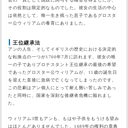
会の一員として国政に関与する機会も得ましたが、
その役割は限定的なものでした。彼女の生活の中心
は依然として、唯一生き残った息子であるグロスタ
ー公ウィリアムの養育にありました。
王位継承法
アンの人生、そしてイギリスの歴史における決定的
な転換点の一つが1700年7月に訪れます。彼女の唯
一の子でありプロテスタント王位継承の最後の希望
であったグロスター公ウィリアムが、11歳の誕生日
を迎えた直後に急病で亡くなってしまったのです。
この悲劇はアン個人にとって耐え難い苦しみであっ
たと同時に、国家を深刻な後継者危機に陥れまし
た。
ウィリアム3世もアンも、もはや子供をもうける望み
はほとんどありませんでした。1689年の権利の章典