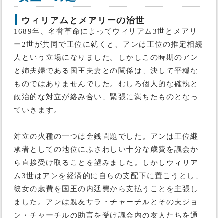
ウィリアムとメアリーの治世
1689年、名誉革命によってウィリアム3世とメアリ
ー2世が共同で王位に就くと、アンは王位の推定相続
人という立場になりました。しかしこの時期のアン
と姉夫婦である国王夫妻との関係は、決して平穏な
ものではありませんでした。むしろ個人的な確執と
政治的な対立が絡み合い、緊張に満ちたものとなっ
ていきます。
対立の火種の一つは金銭問題でした。アンは王位継
承者としての地位にふさわしい十分な歳費を議会か
ら直接受け取ることを望みました。しかしウィリア
ム3世はアンを経済的に自らの支配下に置こうとし、
彼女の歳費を国王の内廷費から支払うことを主張し
ました。アンは親友サラ・チャーチルとその夫ジョ
ン・チャーチルの助言を受け議会内の友人たちを通