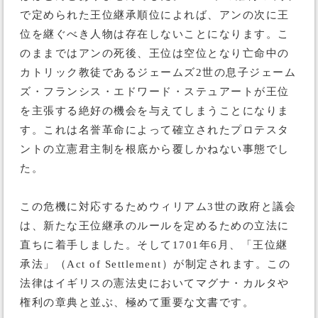
で定められた王位継承順位によれば、アンの次に王
位を継ぐべき人物は存在しないことになります。こ
のままではアンの死後、王位は空位となり亡命中の
カトリック教徒であるジェームズ2世の息子ジェーム
ズ・フランシス・エドワード・ステュアートが王位
を主張する絶好の機会を与えてしまうことになりま
す。これは名誉革命によって確立されたプロテスタ
ントの立憲君主制を根底から覆しかねない事態でし
た。
この危機に対応するためウィリアム3世の政府と議会
は、新たな王位継承のルールを定めるための立法に
直ちに着手しました。そして1701年6月、「王位継
承法」（Act of Settlement）が制定されます。この
法律はイギリスの憲法史においてマグナ・カルタや
権利の章典と並ぶ、極めて重要な文書です。