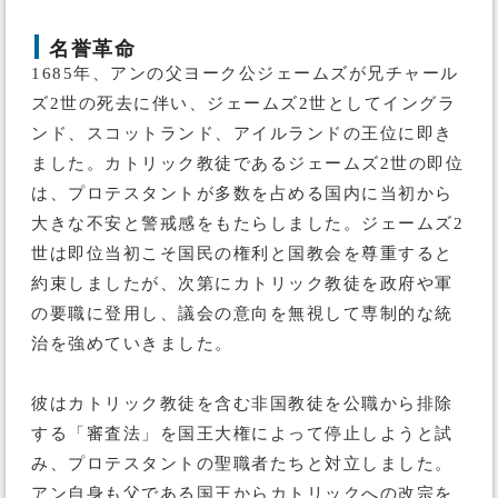
名誉革命
1685年、アンの父ヨーク公ジェームズが兄チャール
ズ2世の死去に伴い、ジェームズ2世としてイングラ
ンド、スコットランド、アイルランドの王位に即き
ました。カトリック教徒であるジェームズ2世の即位
は、プロテスタントが多数を占める国内に当初から
大きな不安と警戒感をもたらしました。ジェームズ2
世は即位当初こそ国民の権利と国教会を尊重すると
約束しましたが、次第にカトリック教徒を政府や軍
の要職に登用し、議会の意向を無視して専制的な統
治を強めていきました。
彼はカトリック教徒を含む非国教徒を公職から排除
する「審査法」を国王大権によって停止しようと試
み、プロテスタントの聖職者たちと対立しました。
アン自身も父である国王からカトリックへの改宗を