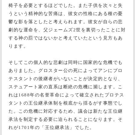
椅子を必要とするほどでした。また子供を次々と失
うという精神的な苦痛は、彼女の性格にある種の憂
鬱な影を落としたと考えられます。彼女が自らの悲
劇的な運命を、父ジェームズ2世を裏切ったことに対
する神の罰ではないかと考えていたという見方もあ
ります。
そしてこの個人的な悲劇は同時に国家的な危機でも
ありました。グロスター公の死によってアンにプロ
テスタントの後継者がいないことが決定的となり、
ステュアート家の直系は断絶の危機に瀕します。こ
れは1688年の名誉革命によって確立されたプロテス
タントの王位継承体制を根底から揺るがす事態でし
た。この危機に対応するため、議会は新たな王位継
承法を制定する必要に迫られることになります。そ
れが1701年の「王位継承法」でした。