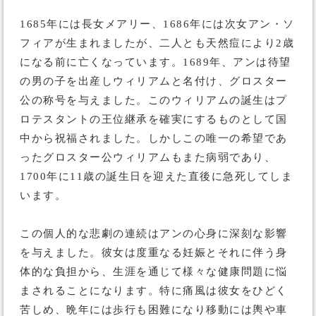
1685年には長女メアリー、1686年には次女アン・ソ
フィアが生まれましたが、二人とも天然痘により2歳
になる前に亡くなっています。1689年、アンは待望
の男の子を出産しウィリアムと名付け、グロスター
公の称号を与えました。このウィリアムの誕生はプ
ロテスタントの王位継承を確実にするものとして国
中から祝福されました。しかしこの唯一の希望であ
ったグロスター公ウィリアムもまた病弱であり、
1700年に11歳の誕生日を迎えた直後に急死してしま
います。
この個人的な悲劇の連続はアンの心身に深刻な影響
を与えました。彼女は度重なる妊娠とそれに伴う身
体的な負担から、生涯を通じて様々な健康問題に悩
まされることになります。特に痛風は彼女をひどく
苦しめ、晩年には歩行も困難になり移動には輿や車