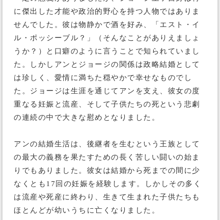
に傑出した才能や政治的野心を持つ人物ではありま
せんでした。彼は物静かで酒を好み、「エスト・イ
ル・ポッシーブル？」（そんなことがありえましょ
うか？）と口癖のように言うことで知られていまし
た。しかしアンとジョージの関係は政略結婚として
は珍しく、愛情に満ちた穏やかで幸せなものでし
た。ジョージは生涯を通じてアンを支え、彼女の度
重なる妊娠と流産、そして子供たちの死という悲劇
の連続の中で大きな慰めとなりました。
アンの結婚生活は、後継者を生むという王族として
の最大の義務を果たすための長く苦しい闘いの始ま
りでもありました。彼女は結婚から死までの間に少
なくとも17回の妊娠を経験します。しかしその多く
は流産や死産に終わり、生きて生まれた子供たちも
ほとんどが幼いうちに亡くなりました。