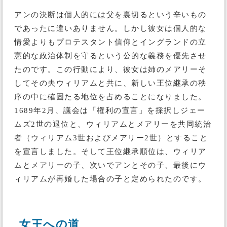
アンの決断は個人的には父を裏切るという辛いもの
であったに違いありません。しかし彼女は個人的な
情愛よりもプロテスタント信仰とイングランドの立
憲的な政治体制を守るという公的な義務を優先させ
たのです。この行動により、彼女は姉のメアリーそ
してその夫ウィリアムと共に、新しい王位継承の秩
序の中に確固たる地位を占めることになりました。
1689年2月、議会は「権利の宣言」を採択しジェー
ムズ2世の退位と、ウィリアムとメアリーを共同統治
者（ウィリアム3世およびメアリー2世）とすること
を宣言しました。そして王位継承順位は、ウィリア
ムとメアリーの子、次いでアンとその子、最後にウ
ィリアムが再婚した場合の子と定められたのです。
女王への道