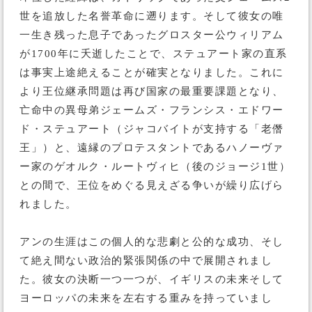
世を追放した名誉革命に遡ります。そして彼女の唯
一生き残った息子であったグロスター公ウィリアム
が1700年に夭逝したことで、ステュアート家の直系
は事実上途絶えることが確実となりました。これに
より王位継承問題は再び国家の最重要課題となり、
亡命中の異母弟ジェームズ・フランシス・エドワー
ド・ステュアート（ジャコバイトが支持する「老僭
王」）と、遠縁のプロテスタントであるハノーヴァ
ー家のゲオルク・ルートヴィヒ（後のジョージ1世）
との間で、王位をめぐる見えざる争いが繰り広げら
れました。
アンの生涯はこの個人的な悲劇と公的な成功、そし
て絶え間ない政治的緊張関係の中で展開されまし
た。彼女の決断一つ一つが、イギリスの未来そして
ヨーロッパの未来を左右する重みを持っていまし