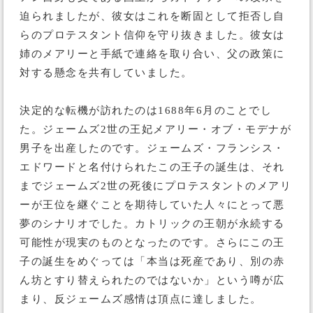
迫られましたが、彼女はこれを断固として拒否し自
らのプロテスタント信仰を守り抜きました。彼女は
姉のメアリーと手紙で連絡を取り合い、父の政策に
対する懸念を共有していました。
決定的な転機が訪れたのは1688年6月のことでし
た。ジェームズ2世の王妃メアリー・オブ・モデナが
男子を出産したのです。ジェームズ・フランシス・
エドワードと名付けられたこの王子の誕生は、それ
までジェームズ2世の死後にプロテスタントのメアリ
ーが王位を継ぐことを期待していた人々にとって悪
夢のシナリオでした。カトリックの王朝が永続する
可能性が現実のものとなったのです。さらにこの王
子の誕生をめぐっては「本当は死産であり、別の赤
ん坊とすり替えられたのではないか」という噂が広
まり、反ジェームズ感情は頂点に達しました。