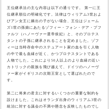
王位継承法の主な内容は以下の通りです。 第一に王
位継承順位の明確化です。法律はウィリアム3世およ
びアン女王に嫡出の子がない場合、王位はジェーム
ズ1世の孫娘にあたるゾフィー・フォン・デア・プフ
ァルツ（ハノーヴァー選帝侯妃）と、そのプロテス
タントの子孫に継承されることを定めました。ゾフ
ィーは当時存命中のステュアート家の血を引く人物
の中で最も血縁が近く、かつプロテスタントである
人物でした。これにより50人以上のより血縁の近い
カトリックの親族を飛び越えて、ドイツのハノーヴ
ァー家がイギリスの次期王室として選ばれたので
す。
第二に将来の君主に対するいくつかの重要な制約を
設けました。これはオランダ出身のウィリアム3世の
統治に対する議会の不満や懸念を反映したものでし