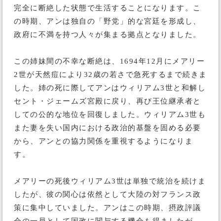
完全に断絶した状態で生活することになります。こ
の時期、アンは独自の「野党」的な宮廷を形成し、
政府に不満を持つ人々が集まる拠点となりました。
この姉妹間の不幸な断絶は、1694年12月にメアリー
2世が天然痘により32歳の若さで急死するまで続きま
した。姉の死に際してアンはウィリアム3世と和解し
セント・ジェームズ宮殿に戻り、再び王位継承者と
しての公的な地位を回復しました。ウィリアム3世も
また妻を失い国内における政治的基盤を固める必要
から、アンとの協力関係を重視するようになりま
す。
メアリーの死後ウィリアム3世は単独で統治を続けま
したが、彼の関心は依然として大陸の対フランス政
策に集中していました。アンはこの時期、摂政評議