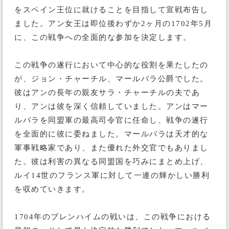
をスペイン王位に就けることを目指して宣戦布告し
ました。アン女王は即位後わずか2ヶ月の1702年5月
に、この戦争への全面的な参加を決定します。
この戦争の遂行において中心的な役割を果たしたの
が、ジョン・チャーチル、マールバラ公爵でした。
彼はアンの長年の親友サラ・チャーチルの夫であ
り、アンは彼を深く信頼していました。アンはマー
ルバラを同盟軍の最高司令官に任命し、戦争の遂行
を全面的に彼に委ねました。マールバラは天才的な
軍事戦略家であり、また優れた外交官でもありまし
た。彼は利害の異なる同盟国を巧みにまとめ上げ、
ルイ14世のフランス軍に対して一連の輝かしい勝利
を収めていきます。
1704年のブレンハイムの戦いは、この戦争における