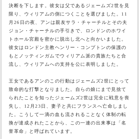
決断を下します。彼女は父であるジェームズ2世を見
限り、ウィリアムの側につくことを選びました。11
月26日の夜、アンは親友サラ・チャーチルとその夫
ジョン・チャーチルの手引きで、ロンドンのホワイ
トホール宮殿を密かに脱出し北へと向かいました。
彼女はロンドン主教ヘンリー・コンプトンの保護の
もとノッティンガムでウィリアム派の貴族たちと合
流し、ウィリアムへの支持を公に表明しました。
王女であるアンのこの行動はジェームズ2世にとって
致命的な打撃となりました。自らの娘にまで見捨て
られたことを知ったジェームズ2世は完全に戦意を喪
失し、12月23日、妻子と共にフランスへ亡命しまし
た。こうして一滴の血も流されることなく体制の転
換が達成されたことから、この一連の出来事は「名
誉革命」と呼ばれています。