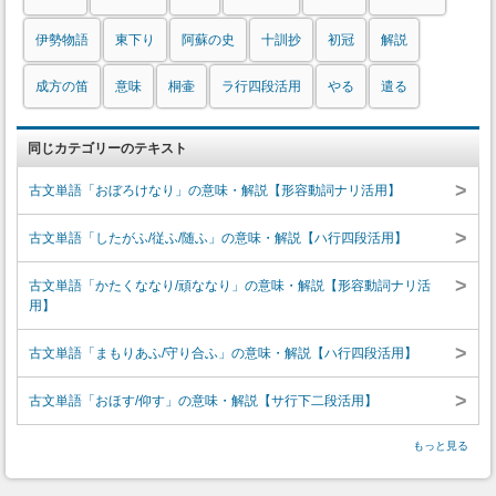
伊勢物語
東下り
阿蘇の史
十訓抄
初冠
解説
成方の笛
意味
桐壷
ラ行四段活用
やる
遣る
同じカテゴリーのテキスト
>
古文単語「おぼろけなり」の意味・解説【形容動詞ナリ活用】
>
古文単語「したがふ/従ふ/随ふ」の意味・解説【ハ行四段活用】
>
古文単語「かたくななり/頑ななり」の意味・解説【形容動詞ナリ活
用】
>
古文単語「まもりあふ/守り合ふ」の意味・解説【ハ行四段活用】
>
古文単語「おほす/仰す」の意味・解説【サ行下二段活用】
もっと見る