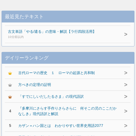
最近見たテキスト
古文単語「やる/遣る」の意味・解説【ラ行四段活用】
>
10分前以内
デイリーランキング
>
古代ローマの歴史 １ ローマの起源と共和制
>
方べきの定理の証明
>
「すでにしいだしたるさま」の現代語訳
『多摩川にさらす手作りさらさらに 何そこの児のここだか
>
4
なしき』現代語訳と解説
>
5
カザン＝ハン国とは わかりやすい世界史用語2077