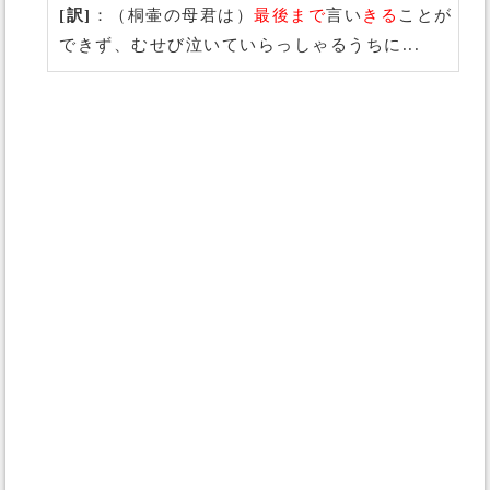
[訳]
：（桐壷の母君は）
最後まで
言い
きる
ことが
できず、むせび泣いていらっしゃるうちに...