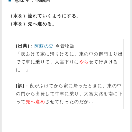
■
意味４：他動詞
（水を）流れていくようにする
。
（車を）先へ進める
。
[出典]
：
阿蘇の史
今昔物語
「夜ふけて家に帰りけるに、東の中の御門より出
でて車に乗りて、大宮下りに
やら
せて行きける
に...」
[訳]
：夜がふけてから家に帰ったときに、東の中
の門から出発して牛車に乗り、大宮大路を南に下
って
先へ進め
させて行ったのだが...