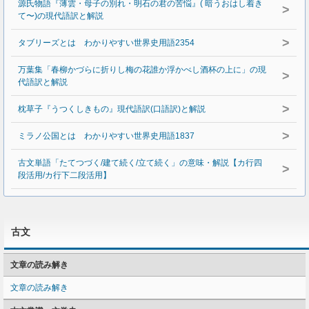
源氏物語『薄雲・母子の別れ・明石の君の苦悩』( 暗うおはし着き
>
て〜)の現代語訳と解説
>
タブリーズとは わかりやすい世界史用語2354
万葉集「春柳かづらに折りし梅の花誰か浮かべし酒杯の上に」の現
>
代語訳と解説
>
枕草子『うつくしきもの』現代語訳(口語訳)と解説
>
ミラノ公国とは わかりやすい世界史用語1837
古文単語「たてつづく/建て続く/立て続く」の意味・解説【カ行四
>
段活用/カ行下二段活用】
古文
文章の読み解き
文章の読み解き