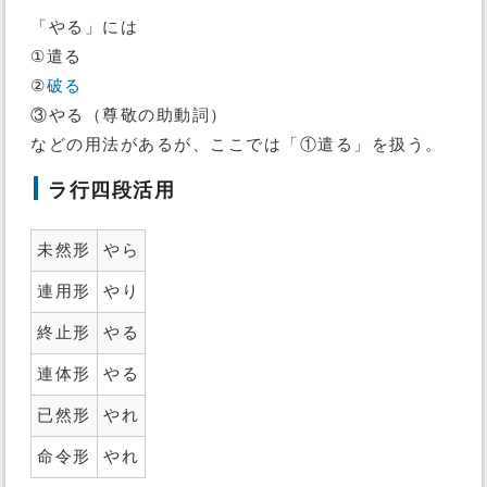
「やる」には
①遣る
②
破る
③やる（尊敬の助動詞）
などの用法があるが、ここでは「①遣る」を扱う。
ラ行四段活用
未然形
やら
連用形
やり
終止形
やる
連体形
やる
已然形
やれ
命令形
やれ