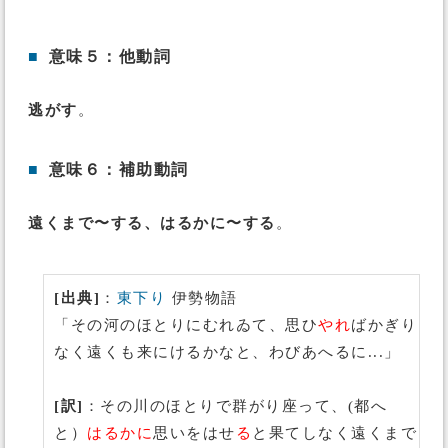
■
意味５：他動詞
逃がす
。
■
意味６：補助動詞
遠くまで〜する、はるかに〜する
。
[出典]
：
東下り
伊勢物語
「その河のほとりにむれゐて、思ひ
やれ
ばかぎり
なく遠くも来にけるかなと、わびあへるに...」
[訳]
：その川のほとりで群がり座って、(都へ
と）
はるかに
思いをはせ
る
と果てしなく遠くまで