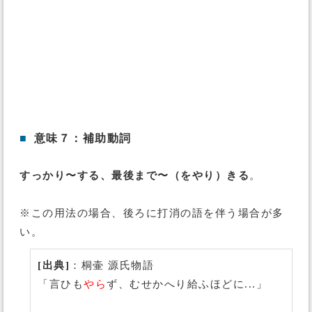
■
意味７：補助動詞
すっかり〜する、最後まで〜（をやり）きる
。
※この用法の場合、後ろに打消の語を伴う場合が多
い。
[出典]
：桐壷 源氏物語
「言ひも
やら
ず、むせかへり給ふほどに...」