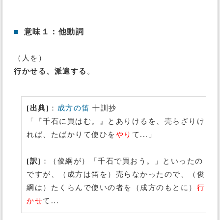
■
意味１：他動詞
（人を）
行かせる、派遣する
。
[出典]
：
成方の笛
十訓抄
「『千石に買はむ。』とありけるを、売らざりけ
れば、たばかりて使ひを
やり
て...」
[訳]
：（俊綱が）「千石で買おう。」といったの
ですが、（成方は笛を）売らなかったので、（俊
綱は）たくらんで使いの者を（成方のもとに）
行
かせ
て...