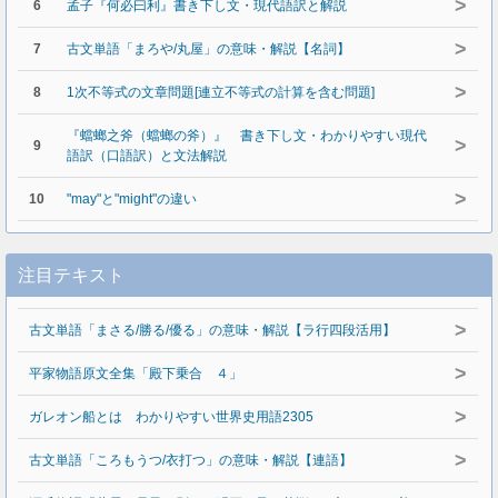
>
6
孟子『何必曰利』書き下し文・現代語訳と解説
>
7
古文単語「まろや/丸屋」の意味・解説【名詞】
>
8
1次不等式の文章問題[連立不等式の計算を含む問題]
『蟷螂之斧（蟷螂の斧）』 書き下し文・わかりやすい現代
>
9
語訳（口語訳）と文法解説
>
10
"may"と"might"の違い
注目テキスト
>
古文単語「まさる/勝る/優る」の意味・解説【ラ行四段活用】
>
平家物語原文全集「殿下乗合 ４」
>
ガレオン船とは わかりやすい世界史用語2305
>
古文単語「ころもうつ/衣打つ」の意味・解説【連語】