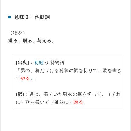
■
意味２：他動詞
（物を）
送る、贈る、与える
。
[出典]
：
初冠
伊勢物語
「男の、着たりける狩衣の裾を切りて、歌を書き
て
やる
。」
[訳]
：男は、着ていた狩衣の裾を切って、（それ
に）歌を書いて（姉妹に）
贈る
。