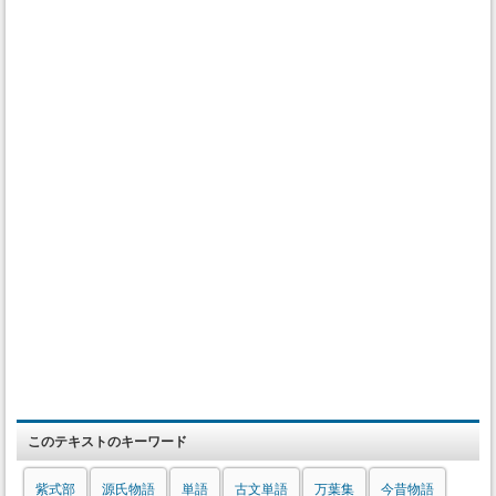
このテキストのキーワード
紫式部
源氏物語
単語
古文単語
万葉集
今昔物語