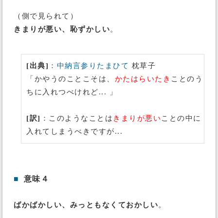
（側で見られて）
きまりが悪い、恥ずかしい
。
[出典]
：
中納言参りたまひて
枕草子
「かやうのことこそは、
かたはらいたき
ことのう
ちに入れつべけれど... 」
[訳]
：このようなことは
きまりが悪い
ことの中に
入れてしまうべきですが...
■
意味４
ばかばかしい、みっともなくておかしい
。