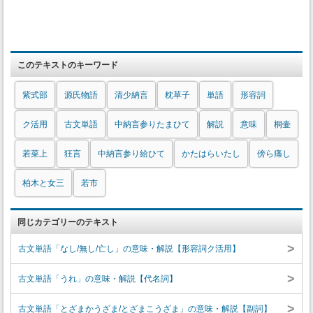
このテキストのキーワード
紫式部
源氏物語
清少納言
枕草子
単語
形容詞
ク活用
古文単語
中納言参りたまひて
解説
意味
桐壷
若菜上
狂言
中納言参り給ひて
かたはらいたし
傍ら痛し
柏木と女三
若市
同じカテゴリーのテキスト
>
古文単語「なし/無し/亡し」の意味・解説【形容詞ク活用】
>
古文単語「うれ」の意味・解説【代名詞】
>
古文単語「とざまかうざま/とざまこうざま」の意味・解説【副詞】