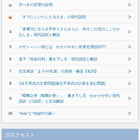
>
方べきの定理の証明
>
「すでにしいだしたるさま」の現代語訳
『多摩川にさらす手作りさらさらに 何そこの児のここだか
>
4
なしき』現代語訳と解説
>
5
カザン＝ハン国とは わかりやすい世界史用語2077
>
6
孟子『何必曰利』書き下し文・現代語訳と解説
>
7
古文単語「まろや/丸屋」の意味・解説【名詞】
>
8
1次不等式の文章問題[連立不等式の計算を含む問題]
『蟷螂之斧（蟷螂の斧）』 書き下し文・わかりやすい現代
>
9
語訳（口語訳）と文法解説
>
10
"may"と"might"の違い
注目テキスト