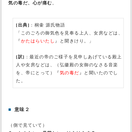
気の毒だ、心が痛む
。
[出典]
：桐壷 源氏物語
「このごろの御気色を見奉る上人、女房などは、
『
かたはらいたし
』と聞きけり。」
[訳]
：最近の帝のご様子を見申しあげている殿上
人や女房などは、（弘徽殿の女御のなさる音楽
を、帝にとって）『
気の毒だ
』と聞いたのでし
た。
■
意味２
（側で見ていて）