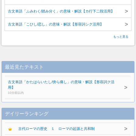
>
古文単語「ふみわく/踏み分く」の意味・解説【カ行下二段活用】
>
古文単語「こひし/恋し」の意味・解説【形容詞シク活用】
もっと見る
最近見たテキスト
古文単語「かたはらいたし/傍ら痛し」の意味・解説【形容詞ク活
>
用】
10分前以内
デイリーランキング
>
古代ローマの歴史 １ ローマの起源と共和制