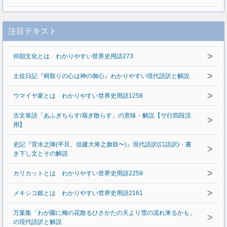
注目テキスト
>
仰韶文化とは わかりやすい世界史用語273
>
土佐日記『楫取りの心は神の御心』わかりやすい現代語訳と解説
>
ウマイヤ家とは わかりやすい世界史用語1258
古文単語「あふぎちらす/扇ぎ散らす」の意味・解説【サ行四段活
>
用】
史記『背水之陣(平旦、信建大将之旗鼓〜)』現代語訳(口語訳)・書
>
き下し文とその解説
>
カリカットとは わかりやすい世界史用語2259
>
メキシコ銀とは わかりやすい世界史用語2161
万葉集「わが園に梅の花散るひさかたの天より雪の流れ来るかも」
>
の現代語訳と解説