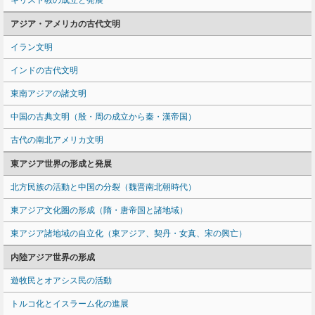
キリスト教の成立と発展
アジア・アメリカの古代文明
イラン文明
インドの古代文明
東南アジアの諸文明
中国の古典文明（殷・周の成立から秦・漢帝国）
古代の南北アメリカ文明
東アジア世界の形成と発展
北方民族の活動と中国の分裂（魏晋南北朝時代）
東アジア文化圏の形成（隋・唐帝国と諸地域）
東アジア諸地域の自立化（東アジア、契丹・女真、宋の興亡）
内陸アジア世界の形成
遊牧民とオアシス民の活動
トルコ化とイスラーム化の進展