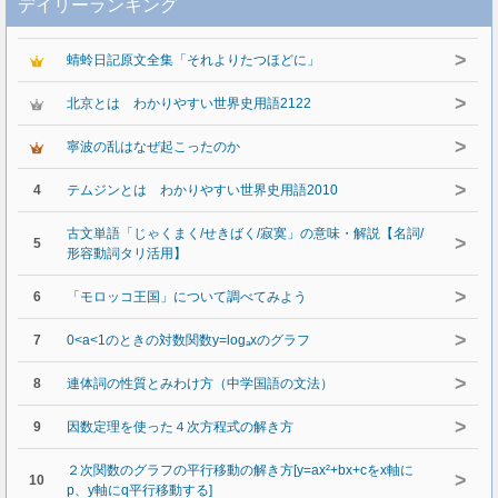
デイリーランキング
>
蜻蛉日記原文全集「それよりたつほどに」
>
北京とは わかりやすい世界史用語2122
>
寧波の乱はなぜ起こったのか
>
4
テムジンとは わかりやすい世界史用語2010
古文単語「じゃくまく/せきばく/寂寞」の意味・解説【名詞/
>
5
形容動詞タリ活用】
>
6
「モロッコ王国」について調べてみよう
>
7
0<a<1のときの対数関数y=logₐxのグラフ
>
8
連体詞の性質とみわけ方（中学国語の文法）
>
9
因数定理を使った４次方程式の解き方
２次関数のグラフの平行移動の解き方[y=ax²+bx+cをx軸に
>
10
p、y軸にq平行移動する]