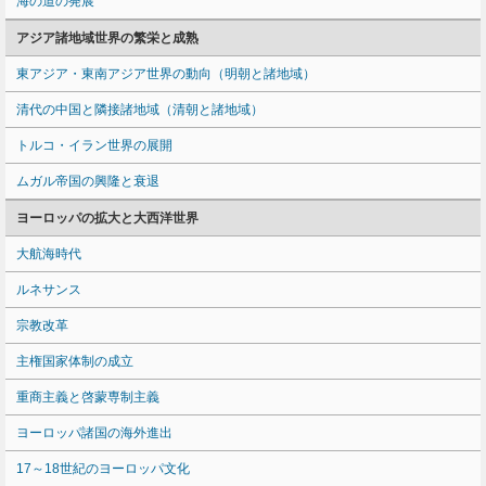
海の道の発展
アジア諸地域世界の繁栄と成熟
東アジア・東南アジア世界の動向（明朝と諸地域）
清代の中国と隣接諸地域（清朝と諸地域）
トルコ・イラン世界の展開
ムガル帝国の興隆と衰退
ヨーロッパの拡大と大西洋世界
大航海時代
ルネサンス
宗教改革
主権国家体制の成立
重商主義と啓蒙専制主義
ヨーロッパ諸国の海外進出
17～18世紀のヨーロッパ文化