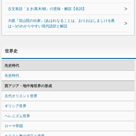
>
古文単語「まき/真木/槙」の意味・解説【名詞】
大鏡『花山院の出家』(あはれなることは、おりおはしましける夜
>
は～)のわかりやすい現代語訳と解説
世界史
先史時代
先史時代
西アジア・地中海世界の形成
古代オリエント世界
ギリシア世界
ヘレニズム世界
ローマ帝国