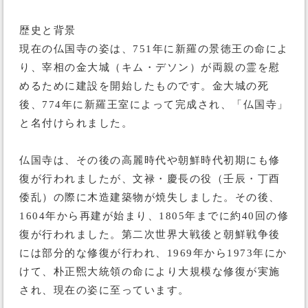
歴史と背景
現在の仏国寺の姿は、751年に新羅の景徳王の命によ
り、宰相の金大城（キム・デソン）が両親の霊を慰
めるために建設を開始したものです。金大城の死
後、774年に新羅王室によって完成され、「仏国寺」
と名付けられました。
仏国寺は、その後の高麗時代や朝鮮時代初期にも修
復が行われましたが、文禄・慶長の役（壬辰・丁酉
倭乱）の際に木造建築物が焼失しました。その後、
1604年から再建が始まり、1805年までに約40回の修
復が行われました。第二次世界大戦後と朝鮮戦争後
には部分的な修復が行われ、1969年から1973年にか
けて、朴正煕大統領の命により大規模な修復が実施
され、現在の姿に至っています。