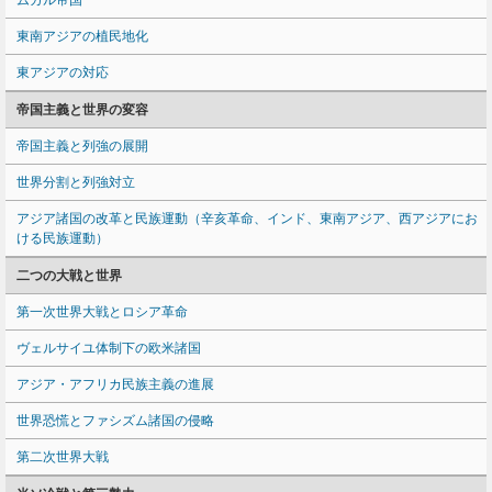
ムガル帝国
東南アジアの植民地化
東アジアの対応
帝国主義と世界の変容
帝国主義と列強の展開
世界分割と列強対立
アジア諸国の改革と民族運動（辛亥革命、インド、東南アジア、西アジアにお
ける民族運動）
二つの大戦と世界
第一次世界大戦とロシア革命
ヴェルサイユ体制下の欧米諸国
アジア・アフリカ民族主義の進展
世界恐慌とファシズム諸国の侵略
第二次世界大戦