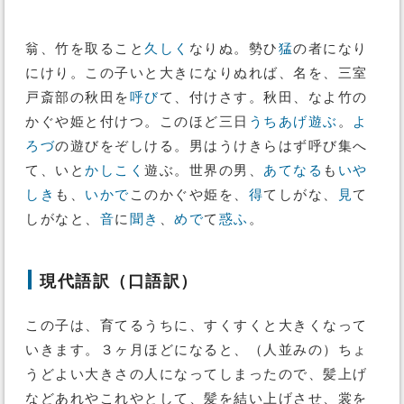
翁、竹を取ること
久しく
なりぬ。勢ひ
猛
の者になり
にけり。この子いと大きになりぬれば、名を、三室
戸斎部の秋田を
呼び
て、付けさす。秋田、なよ竹の
かぐや姫と付けつ。このほど三日
うちあげ
遊ぶ
。
よ
ろづ
の遊びをぞしける。男はうけきらはず呼び集へ
て、いと
かしこく
遊ぶ。世界の男、
あてなる
も
いや
しき
も、
いかで
このかぐや姫を、
得
てしがな、
見
て
しがなと、
音
に
聞き
、
めで
て
惑ふ
。
現代語訳（口語訳）
この子は、育てるうちに、すくすくと大きくなって
いきます。３ヶ月ほどになると、（人並みの）ちょ
うどよい大きさの人になってしまったので、髪上げ
などあれやこれやとして、髪を結い上げさせ、裳を