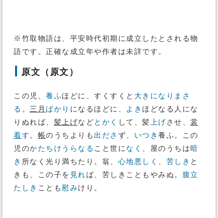
※竹取物語は、平安時代初期に成立したとされる物
語です。正確な成立年や作者は未詳です。
原文（原文）
この児、
養ふ
ほどに、すくすくと
大きに
なりまさ
る
。
三月
ばかり
になるほどに、
よき
ほどなる人にな
りぬれば、
髪上げ
など
とかく
して、髪
上げ
させ、
裳
着
す
。
帳
のうちよりも
出ださ
ず、
いつき
養ふ。この
児の
かたち
けうらなる
こと世に
なく
、屋のうちは
暗
き
所なく光り満ちたり。翁、
心地
悪しく
、
苦しき
と
きも、この子を
見れ
ば、苦しきこともやみぬ。
腹立
たしき
ことも
慰み
けり。