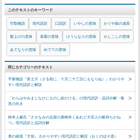
このテキストのキーワード
竹取物語
現代語訳
口語訳
いやしの意味
かぐや姫の成長
髪上げの意味
裳着の意味
けうらなりの意味
かしこしの意味
あてなりの意味
めでての意味
同じカテゴリーのテキスト
>
平家物語『富士川（さる程に、十月二十三日にもなりぬ）』わかりや
すい現代語訳と解説
>
「わらはやみまじなひにものし給ひける」の現代語訳・品詞分解・敬
意の向き
>
柿本人麻呂『ささなみの志賀の唐崎幸くあれど大宮人の船待ちかね
つ』現代語訳と品詞分解
>
奥の細道『大垣』 わかりやすい現代語訳と解説（おくのほそ道）