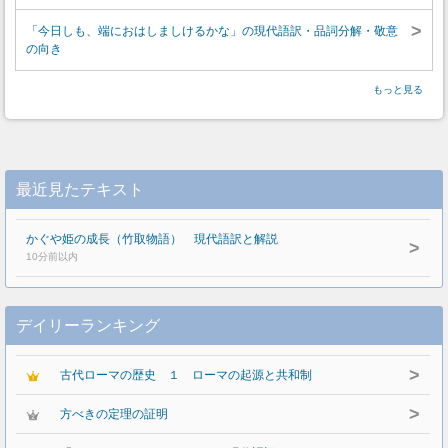
>
「今日しも、端におはしましけるかな」の現代語訳・品詞分解・敬意
の向き
もっと見る
最近見たテキスト
かぐや姫の成長（竹取物語） 現代語訳と解説
>
10分前以内
デイリーランキング
>
古代ローマの歴史 １ ローマの起源と共和制
>
方べきの定理の証明