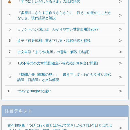
>
「すでにしいだしたるさま」の現代語訳
『多摩川にさらす手作りさらさらに 何そこの児のここだか
>
4
なしき』現代語訳と解説
>
5
カザン＝ハン国とは わかりやすい世界史用語2077
>
6
孟子『何必曰利』書き下し文・現代語訳と解説
>
7
古文単語「まろや/丸屋」の意味・解説【名詞】
>
8
1次不等式の文章問題[連立不等式の計算を含む問題]
『蟷螂之斧（蟷螂の斧）』 書き下し文・わかりやすい現代
>
9
語訳（口語訳）と文法解説
>
10
"may"と"might"の違い
注目テキスト
古今和歌集『つひに行く道とはかねて聞きしかど昨日今日とは思は
>