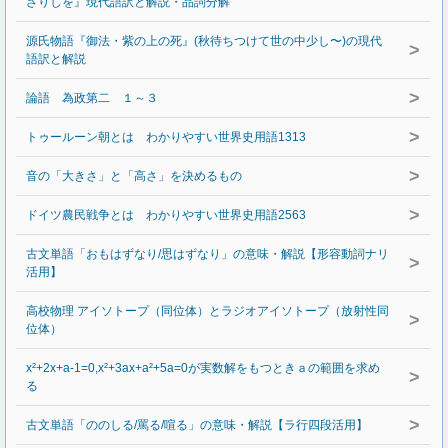
ざりしを』現代語訳と解説・品詞分解
源氏物語『御法・紫の上の死』(秋待ちつけて世の中少し〜)の現代
>
語訳と解説
>
論語 為政第二 １～３
>
トゥールーン朝とは わかりやすい世界史用語1313
>
音の「大きさ」と「高さ」を決めるもの
>
ドイツ農民戦争とは わかりやすい世界史用語2563
古文単語「おもはずなり/思はずなり」の意味・解説【形容動詞ナリ
>
活用】
高校物理 アイソトープ（同位体）とラジオアイソトープ（放射性同
>
位体）
x²+2x+a-1=0,x²+3ax+a²+5a=0が実数解をもつときａの範囲を求め
>
る
>
古文単語「ののしる/罵る/喧る」の意味・解説【ラ行四段活用】