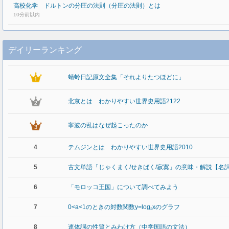
高校化学 ドルトンの分圧の法則（分圧の法則）とは
10分前以内
デイリーランキング
蜻蛉日記原文全集「それよりたつほどに」
北京とは わかりやすい世界史用語2122
寧波の乱はなぜ起こったのか
4
テムジンとは わかりやすい世界史用語2010
5
古文単語「じゃくまく/せきばく/寂寞」の意味・解説【名
6
「モロッコ王国」について調べてみよう
7
0<a<1のときの対数関数y=logₐxのグラフ
8
連体詞の性質とみわけ方（中学国語の文法）