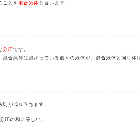
のことを
混合気体
と言います。
と
分圧
です。
、混合気体に混ざっている個々の気体が、混合気体と同じ体
法則が成り立ちます。
分圧の和に等しい。