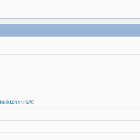
詞/形容動詞タリ活用】