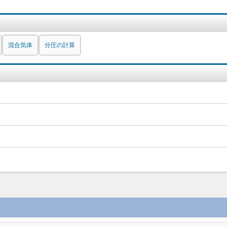
混合気体
分圧の計算