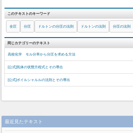
このテキストのキーワード
全圧
分圧
ドルトンの分圧の法則
ドルトンの法則
分圧の法則
同じカテゴリーのテキスト
高校化学 モル分率から分圧を求める方法
[公式]気体の状態方程式とその導出
[公式]ボイルシャルルの法則とその導出
最近見たテキスト