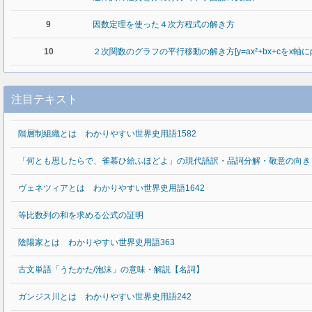
9
因数定理を使った４次方程式の解き方
10
２次関数のグラフの平行移動の解き方[y=ax²+bx+cをx軸
注目テキスト
階層制組織とは わかりやすい世界史用語1582
「何とも思したらで、雀慕ひ給ふほどよ」の現代語訳・品詞分解・敬意の向き
ヴェネツィアとは わかりやすい世界史用語1642
等比数列の和を求める公式の証明
陰陽家とは わかりやすい世界史用語363
古文単語「うたかた/泡沫」の意味・解説【名詞】
ガンジス川とは わかりやすい世界史用語242