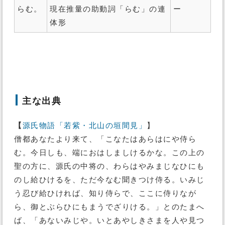
らむ。
現在推量の助動詞「らむ」の連
ー
体形
主な出典
【
源氏物語「若紫・北山の垣間見」
】
僧都あなたより来て、「こなたはあらはにや侍ら
む。今日しも、端におはしましけるかな。この上の
聖の方に、源氏の中将の、わらはやみまじなひにも
のし給ひけるを、ただ今なむ聞きつけ侍る。いみじ
う忍び給ひければ、知り侍らで、ここに侍りなが
ら、御とぶらひにもまうでざりける。」とのたまへ
ば、「あないみじや。いとあやしきさまを人や見つ