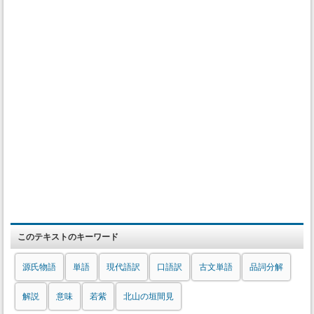
このテキストのキーワード
源氏物語
単語
現代語訳
口語訳
古文単語
品詞分解
解説
意味
若紫
北山の垣間見