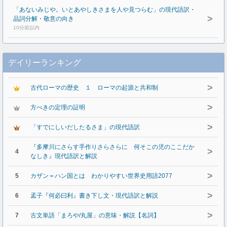
「あないみじや。いとあやしきさまを人や見つらむ」の現代語訳・
>
品詞分解・敬意の向き
10分前以内
デイリーランキング
>
古代ローマの歴史 １ ローマの起源と共和制
>
方べきの定理の証明
>
「すでにしいだしたるさま」の現代語訳
『多摩川にさらす手作りさらさらに 何そこの児のここだか
>
4
なしき』現代語訳と解説
>
5
カザン＝ハン国とは わかりやすい世界史用語2077
>
6
孟子『何必曰利』書き下し文・現代語訳と解説
>
7
古文単語「まろや/丸屋」の意味・解説【名詞】