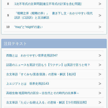
>
8
1次不等式の文章問題[連立不等式の計算を含む問題]
『蟷螂之斧（蟷螂の斧）』 書き下し文・わかりやすい現代
>
9
語訳（口語訳）と文法解説
>
10
"may"と"might"の違い
注目テキスト
>
西魏とは わかりやすい世界史用語547
>
話題のニュースを英語で読もう【ワクチン】は英語で言うと何？
>
古文単語「すぐみち/直道/直路」の意味・解説【名詞】
>
上エジプトとは 世界史用語143
>
高校生物 地質時代の区分～古生代とその時代の出来事～
>
古文単語「たえいる/絶え入る」の意味・解説【ラ行四段活用】