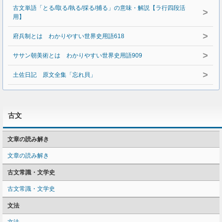
古文単語「とる/取る/執る/採る/捕る」の意味・解説【ラ行四段活
>
用】
>
府兵制とは わかりやすい世界史用語618
>
ササン朝美術とは わかりやすい世界史用語909
>
土佐日記 原文全集「忘れ貝」
古文
文章の読み解き
文章の読み解き
古文常識・文学史
古文常識・文学史
文法