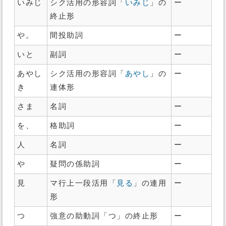
いみじ
シク活用の形容詞「
いみじ
」の
ー
終止形
や。
間投助詞
ー
いと
副詞
ー
あやし
シク活用の形容詞「
あやし
」の
ー
き
連体形
さま
名詞
ー
を、
格助詞
ー
人
名詞
ー
や
疑問の係助詞
ー
見
マ行上一段活用「
見る
」の連用
ー
形
つ
強意の助動詞「つ」の終止形
ー