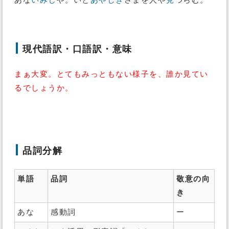
あな
いみじ
や。いと
あやしき
さまを人や
見
つらむ。
現代語訳・口語訳・意味
まぁ大変。とてもみっともない様子を、誰か見てい
るでしょうか。
品詞分解
単語
品詞
敬意の向
き
あな
感動詞
ー