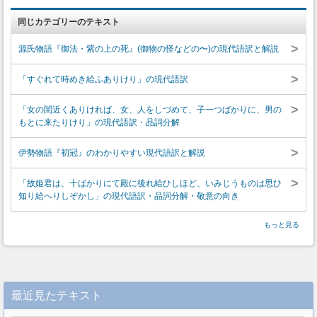
同じカテゴリーのテキスト
>
源氏物語『御法・紫の上の死』(御物の怪などの〜)の現代語訳と解説
>
「すぐれて時めき給ふありけり」の現代語訳
>
「女の閨近くありければ、女、人をしづめて、子一つばかりに、男の
もとに来たりけり」の現代語訳・品詞分解
>
伊勢物語『初冠』のわかりやすい現代語訳と解説
>
「故姫君は、十ばかりにて殿に後れ給ひしほど、いみじうものは思ひ
知り給へりしぞかし」の現代語訳・品詞分解・敬意の向き
もっと見る
最近見たテキスト